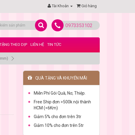
Tài Khoản
Giỏ hàng
0973353102
TẶNG THEO DỊP
LIÊN HỆ
TIN TỨC
00mm)
QUÀ TẶNG VÀ KHUYẾN MÃI
Miễn Phí Gói Quà, Nơ, Thiệp.
Free Ship đơn >500k nội thành
HCM (<6Km)
Giảm 5% cho đơn trên 3tr
Giảm 10% cho đơn trên 5tr