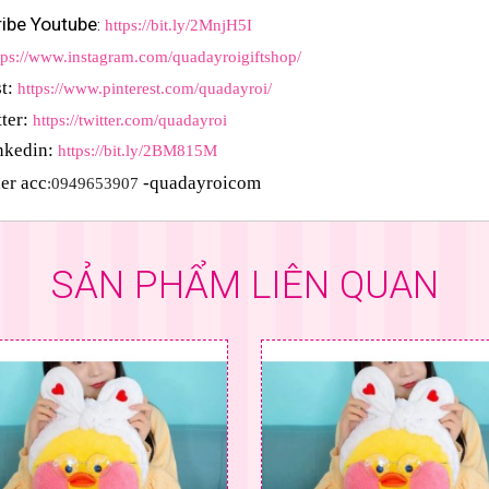
ibe Youtube
: 
https://bit.ly/2MnjH5I
tps://www.instagram.com/quadayroigiftshop/
t:
https://www.pinterest.com/quadayroi/
ter:
https://twitter.com/quadayroi
nkedin:
https://bit.ly/2BM815M
er acc
-quadayroicom
:0949653907 
SẢN PHẨM LIÊN QUAN