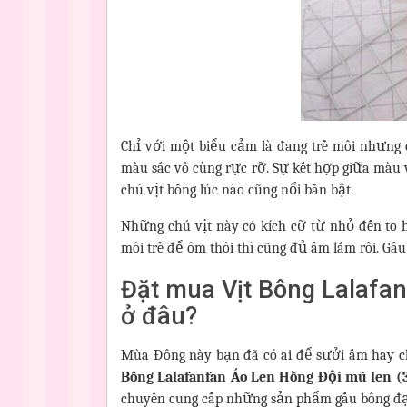
Chỉ với một biểu cảm là đang trề môi nhưng 
màu sắc vô cùng rực rỡ. Sự kết hợp giữa màu 
chú vịt bống lúc nào cũng nổi bần bật.
Những chú vịt này có kích cỡ từ nhỏ đến to
môi trề để ôm thôi thì cũng đủ ấm lắm rồi. Gấ
Đặt mua Vịt Bông Lalafa
ở đâu?
Mùa Đông này bạn đã có ai để sưởi ấm hay c
Bông Lalafanfan Áo Len Hồng Đội mũ len
chuyên cung cấp những sản phẩm gấu bông đạt