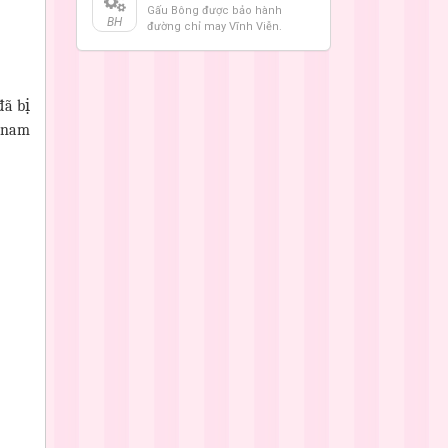
Gấu Bông được bảo hành
BH
đường chỉ may Vĩnh Viễn.
đã bị
n nam