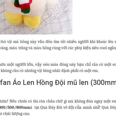
chú vịt má hồng này vẫn đốn tim rất nhiều người khi khoác lên
vàng, màu trắng và màu hồng cùng với các phụ kiện siêu cool ngầ
 hơn một người lớn, vậy nên mùa đông này bạn chỉ cần có một e
u không cần có nhưng vịt bông nhất định phải có một em.
nfan Áo Len Hồng Đội mũ len (300m
hưa? Nếu chưa có thì còn chần chờ gì mà không đón ngay một 
 (300/500/800mm)
tại Quà Đây Rồi về đội của mình nhỉ? Quà Đâ
 chất lượng cao.