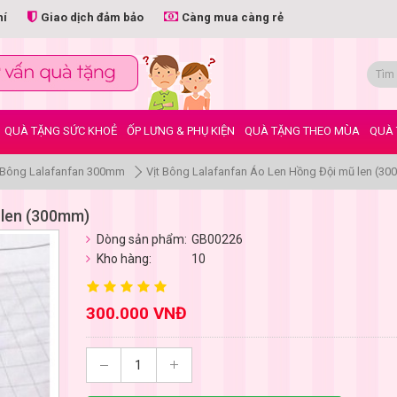
hí
Giao dịch đảm bảo
Càng mua càng rẻ
QUÀ TẶNG SỨC KHOẺ
ỐP LƯNG & PHỤ KIỆN
QUÀ TẶNG THEO MÙA
QUÀ 
t Bông Lalafanfan 300mm
Vịt Bông Lalafanfan Áo Len Hồng Đội mũ len (3
 len (300mm)
Dòng sản phẩm:
GB00226
Kho hàng:
10
300.000 VNĐ