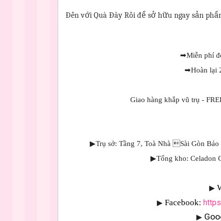
Đến với Quà Đây Rồi để sở hữu ngay sản phẩ
➡
Miễn phí đổ
➡
Hoàn lại 
Giao hàng khắp vũ trụ -
▶Trụ sở: Tầng 7, Toà Nhà Sài Gòn Bảo
▶Tổng kho: Celadon C
W
▶
Facebook:
http
▶
Goo
▶