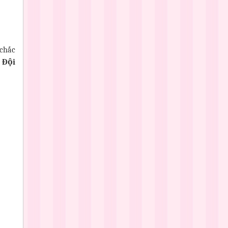
 chắc
 Đội