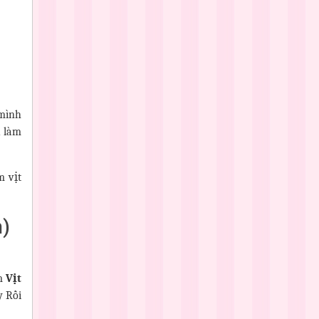
 mình
u làm
m vịt
m)
em
Vịt
y Rồi