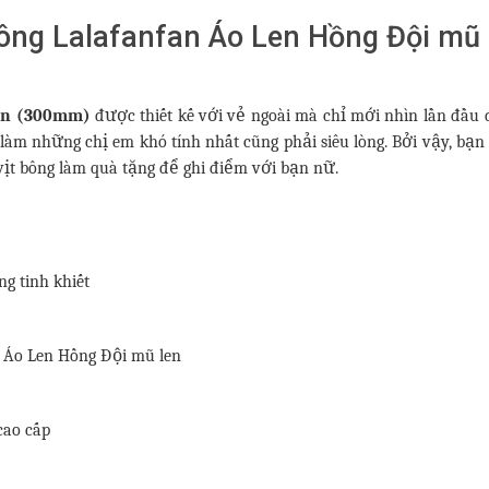
Bông Lalafanfan Áo Len Hồng Đội mũ
len (300mm)
được thiết kế với vẻ ngoài mà chỉ mới nhìn lần đầu 
 làm những chị em khó tính nhất cũng phải siêu lòng. Bởi vậy, bạ
ịt bông làm quà tặng để ghi điểm với bạn nữ.
g tinh khiết
, Áo Len Hồng Đội mũ len
cao cấp