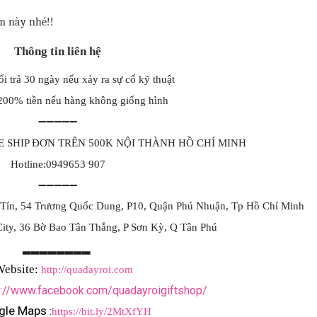
m này nhé!!
Thông tin liên hệ
i trả 30 ngày nếu xảy ra sự cố kỹ thuật
200% tiền nếu hàng không giống hình
➖➖➖➖➖
 FREE SHIP ĐƠN TRÊN 500K NỘI THÀNH HỒ CHÍ MINH
Hotline:0949653 907
➖➖➖➖➖
 Tín, 54 Trương Quốc Dung, P10, Quận Phú Nhuận, Tp Hồ Chí Minh
ity, 36 Bờ Bao Tân Thắng, P Sơn Kỳ, Q Tân Phú
▂▂▂▂▂▂▂▂
ebsite: 
http://quadayroi.com
s://www.facebook.com/quadayroigiftshop/
gle Maps 
:
https://bit.ly/2MtXfYH