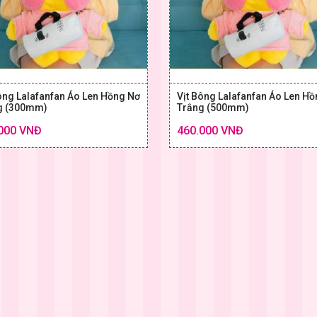
ông Lalafanfan Áo Len Hồng Nơ
Vịt Bông Lalafanfan Áo Len H
g (300mm)
Trắng (500mm)
Chi tiết
000 VNĐ
460.000 VNĐ
SIZE & GIÁ
SIZE