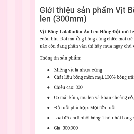
Giới thiệu sản phẩm Vịt 
len (300mm)
Vịt Bông Lalafanfan Áo Len Hồng Đội mũ 
cuốn hút. Đôi má ửng hồng cùng chiếc môi trề
nào còn đang phân vân thì hãy mua ngay chú v
Thông tin sản phẩm:
●
Miệng vịt là nhựa cứng
●
Chất liệu bông mềm mại, 100% bông trắn
●
Chiều cao: 300
●
Có mắt kính, mũ len và khăn choàng cổ
●
Độ tuổi phù hợp: Mọi lứa tuổi
●
Loại đồ chơi nhồi bông: Thú nhồi bông 
●
Giá: 300.000