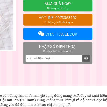
MUA QUÀ NGAY
Nhận quà liền tay
HOTLINE:
0973353102
Liên hệ ngay để được quà
CHAT FACEBOOK
NHẬP SỐ ĐIỆN THOẠI
Để được tư vấn miễn phí
GỬI
e còn đang làm mưa làm gió cộng đồng mạng. Mới đây sự xuất hiện
g Đội mũ len (300mm)
cũng không thua kém gì về độ hot và đặc bi
i đáng yêu đã đốn tim biết bao chị em phụ nữ.