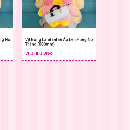
ồng Nơ
Vịt Bông Lalafanfan Áo Len Hồng Nơ
Trắng (800mm)
Chi tiết
Chi tiết
760.000 VNĐ
 & GIÁ
SIZE & GIÁ