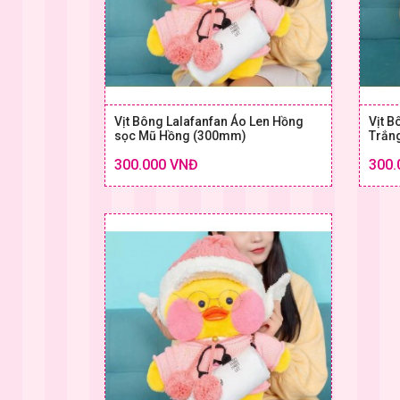
Vịt Bông Lalafanfan Áo Len Hồng
Vịt B
sọc Mũ Hồng (300mm)
Trắn
Chi tiết
300.000 VNĐ
300.
SIZE & GIÁ