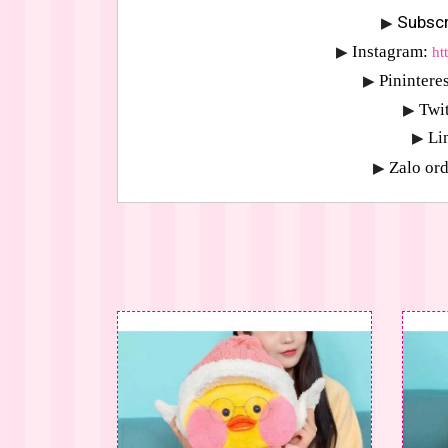
Subscr
▶
Instagram:
▶
ht
Pininteres
▶
Twit
▶
Li
▶
Zalo ord
▶