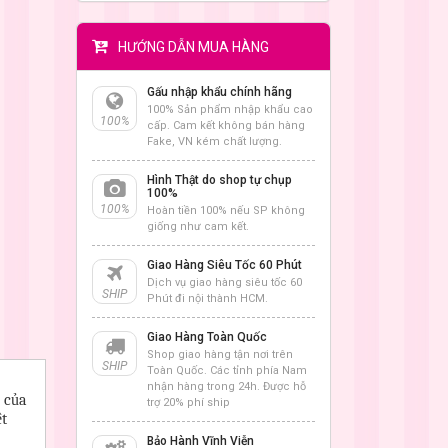
HƯỚNG DẪN MUA HÀNG
Gấu nhập khẩu chính hãng
100% Sản phẩm nhập khẩu cao
100%
cấp. Cam kết không bán hàng
Fake, VN kém chất lượng.
Hình Thật do shop tự chụp
100%
100%
Hoàn tiền 100% nếu SP không
giống như cam kết.
Giao Hàng Siêu Tốc 60 Phút
Dịch vụ giao hàng siêu tốc 60
SHIP
Phút đi nội thành HCM.
Giao Hàng Toàn Quốc
Shop giao hàng tận nơi trên
SHIP
Toàn Quốc. Các tỉnh phía Nam
nhận hàng trong 24h. Được hỗ
 của
trợ 20% phí ship
ệt
Bảo Hành Vĩnh Viễn