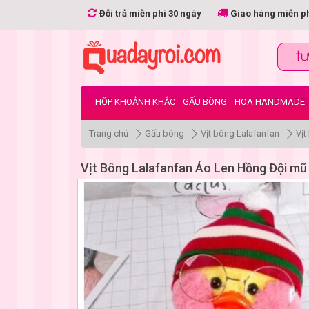
Đỗi trả miễn phí 30 ngày
Giao hàng miễn p
HỘP KHOẢNH KHẮC
GẤU BÔNG
HOA HANDMADE
Trang chủ
Gấu bông
Vịt bông Lalafanfan
Vị
Vịt Bông Lalafanfan Áo Len Hồng Đội mũ