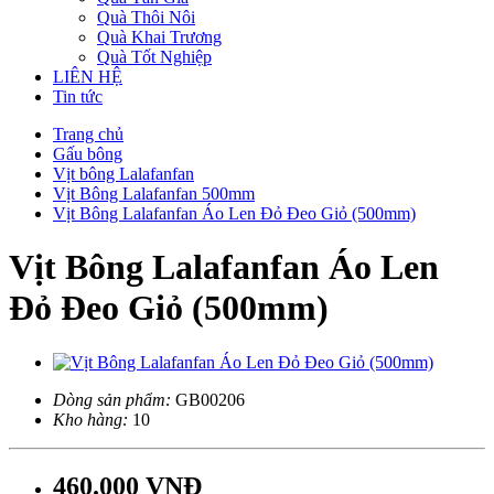
Quà Thôi Nôi
Quà Khai Trương
Quà Tốt Nghiệp
LIÊN HỆ
Tin tức
Trang chủ
Gấu bông
Vịt bông Lalafanfan
Vịt Bông Lalafanfan 500mm
Vịt Bông Lalafanfan Áo Len Đỏ Đeo Giỏ (500mm)
Vịt Bông Lalafanfan Áo Len
Đỏ Đeo Giỏ (500mm)
Dòng sản phẩm:
GB00206
Kho hàng:
10
460.000 VNĐ