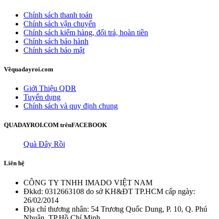
Chính sách thanh toán
Chính sách vận chuyển
Chính sách kiểm hàng, đổi trả, hoàn tiền
Chính sách bảo hành
Chính sách bảo mật
Về
quadayroi.com
Giới Thiệu QDR
Tuyển dụng
Chính sách và quy định chung
QUADAYROI.COM trên
FACEBOOK
Quà Đây Rồi
Liên hệ
CÔNG TY TNHH IMADO VIỆT NAM
Đkkd: 0312663108 do sở KH&ĐT TP.HCM cấp ngày:
26/02/2014
Địa chỉ thương nhân: 54 Trương Quốc Dung, P. 10, Q. Phú
Nhuận, TP.Hồ Chí Minh