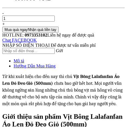
-
+
Mua quà ngay
Nhận quà liền tay
HOTLINE:
0973353102
Liên hệ ngay để được quà
Chat FACEBOOK
NHẬP SỐ ĐIỆN THOẠI
Để được tư vấn miễn phí
Gửi
Mô tả
Hướng Dẫn Mua Hàng
Từ khi xuất hiện cho đến nay thì chú
Vịt Bông Lalafanfan Áo
Len Đỏ Đeo Giỏ (500mm)
chưa bao giờ hết hot. Mọi người vẫn
không ngừng săn lùng những chú thú bông vịt má hồng vô cùng
dễ thương về cho bộ sưu tập của mình. Chính vì vậy đây cũng là
một món quà rất phù hợp để tặng cho bạn gái hay người yêu.
Giới thiệu sản phẩm Vịt Bông Lalafanfan
Áo Len Đỏ Đeo Giỏ (500mm)