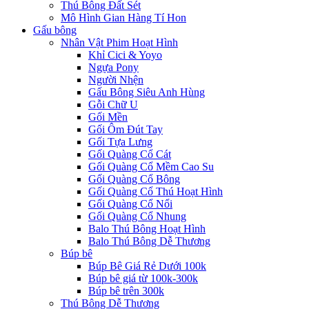
Thú Bông Đất Sét
Mô Hình Gian Hàng Tí Hon
Gấu bông
Nhân Vật Phim Hoạt Hình
Khỉ Cici & Yoyo
Ngựa Pony
Người Nhện
Gấu Bông Siêu Anh Hùng
Gỗi Chữ U
Gối Mền
Gối Ôm Đút Tay
Gối Tựa Lưng
Gối Quàng Cổ Cát
Gối Quàng Cổ Mềm Cao Su
Gối Quàng Cổ Bông
Gối Quàng Cổ Thú Hoạt Hình
Gối Quàng Cổ Nổi
Gối Quàng Cổ Nhung
Balo Thú Bông Hoạt Hình
Balo Thú Bông Dễ Thương
Búp bê
Búp Bê Giá Rẻ Dưới 100k
Búp bê giá từ 100k-300k
Búp bê trên 300k
Thú Bông Dễ Thương