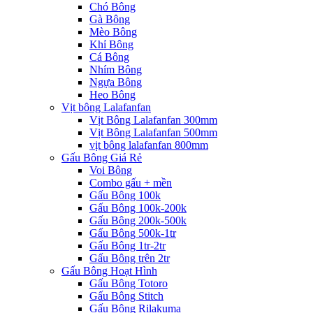
Chó Bông
Gà Bông
Mèo Bông
Khỉ Bông
Cá Bông
Nhím Bông
Ngựa Bông
Heo Bông
Vịt bông Lalafanfan
Vịt Bông Lalafanfan 300mm
Vịt Bông Lalafanfan 500mm
vịt bông lalafanfan 800mm
Gấu Bông Giá Rẻ
Voi Bông
Combo gấu + mền
Gấu Bông 100k
Gấu Bông 100k-200k
Gấu Bông 200k-500k
Gấu Bông 500k-1tr
Gấu Bông 1tr-2tr
Gấu Bông trên 2tr
Gấu Bông Hoạt Hình
Gấu Bông Totoro
Gấu Bông Stitch
Gấu Bông Rilakuma