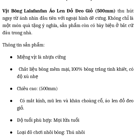
Vịt Bông Lalafanfan Áo Len Đỏ Đeo Giỏ (500mm)
thu hút
ngay từ ánh nhìn đầu tiên với ngoại hình dễ cưng. Không chỉ là
một món quà tặng ý nghĩa, sản phẩm còn có bày biện ở bất cứ
đâu trong nhà.
Thông tin sản phẩm:
●
Miệng vịt là nhựa cứng
●
Chất liệu bông mềm mại, 100% bông trắng tinh khiết, có
độ xù nhẹ
●
Chiều cao: (500mm)
●
Có mắt kính, mũ len và khăn choàng cổ, áo len đỏ đeo
giỏ.
●
Độ tuổi phù hợp: Mọi lứa tuổi
●
Loại đồ chơi nhồi bông: Thú nhồi