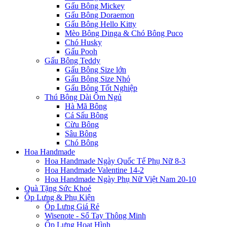
Gấu Bông Mickey
Gấu Bông Doraemon
Gấu Bông Hello Kitty
Mèo Bông Dinga & Chó Bông Puco
Chó Husky
Gấu Pooh
Gấu Bông Teddy
Gấu Bông Size lớn
Gấu Bông Size Nhỏ
Gấu Bông Tốt Nghiệp
Thú Bông Dài Ôm Ngủ
Hà Mã Bông
Cá Sấu Bông
Cừu Bông
Sâu Bông
Chó Bông
Hoa Handmade
Hoa Handmade Ngày Quốc Tế Phụ Nữ 8-3
Hoa Handmade Valentine 14-2
Hoa Handmade Ngày Phụ Nữ Việt Nam 20-10
Quà Tặng Sức Khoẻ
Ốp Lưng & Phụ Kiện
Ốp Lưng Giá Rẻ
Wisenote - Sổ Tay Thông Minh
Ốp Lưng Hoạt Hình