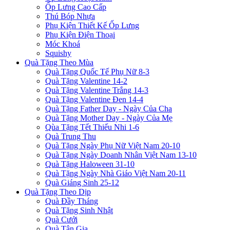
Ốp Lưng Cao Cấp
Thú Bóp Nhựa
Phụ Kiện Thiết Kế Ốp Lưng
Phụ Kiện Điện Thoại
Móc Khoá
Squishy
Quà Tặng Theo Mùa
Quà Tặng Quốc Tế Phụ Nữ 8-3
Quà Tặng Valentine 14-2
Quà Tặng Valentine Trắng 14-3
Quà Tặng Valentine Đen 14-4
Quà Tặng Father Day - Ngày Của Cha
Quà Tặng Mother Day - Ngày Của Mẹ
Qùa Tặng Tết Thiếu Nhi 1-6
Quà Trung Thu
Quà Tặng Ngày Phụ Nữ Việt Nam 20-10
Quà Tặng Ngày Doanh Nhân Việt Nam 13-10
Quà Tặng Haloween 31-10
Quà Tặng Ngày Nhà Giáo Việt Nam 20-11
Quà Giáng Sinh 25-12
Quà Tặng Theo Dịp
Quà Đầy Tháng
Quà Tặng Sinh Nhật
Quà Cưới
Quà Tân Gia