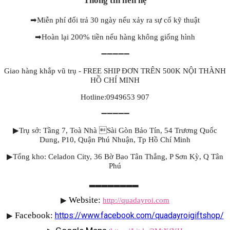
Thông tin liên hệ
➡
Miễn phí đổi trả 30 ngày nếu xảy ra sự cố kỹ thuật
➡
Hoàn lại 200% tiền nếu hàng không giống hình
➖➖➖➖➖
Giao hàng khắp vũ trụ - FREE SHIP ĐƠN TRÊN 500K NỘI THÀNH
HỒ CHÍ MINH
Hotline:0949653 907
➖➖➖➖➖
▶Trụ sở: Tầng 7, Toà Nhà Sài Gòn Bảo Tín, 54 Trương Quốc
Dung, P10, Quận Phú Nhuận, Tp Hồ Chí Minh
▶Tổng kho: Celadon City, 36 Bờ Bao Tân Thắng, P Sơn Kỳ, Q Tân
Phú
▂▂▂▂▂▂▂▂
Website: 
▶
http://quadayroi.com
Facebook:
https://www.facebook.com/quadayroigiftshop/
▶