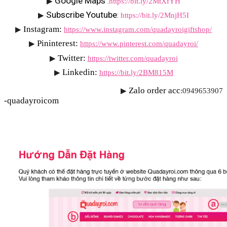
Google Maps 
▶
:
https://bit.ly/2MtXfYH
Subscribe Youtube
▶
: 
https://bit.ly/2MnjH5I
Instagram:
▶
https://www.instagram.com/quadayroigiftshop/
Pininterest:
▶
https://www.pinterest.com/quadayroi/
Twitter:
▶
https://twitter.com/quadayroi
Linkedin:
▶
https://bit.ly/2BM815M
Zalo order acc
▶
:0949653907 
-quadayroicom