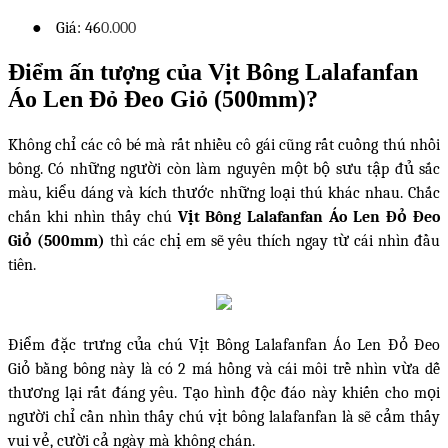
●
Giá: 46
0.000
Điểm ấn tượng của Vịt Bông Lalafanfan
Áo Len Đỏ Đeo Giỏ (500mm)?
Không chỉ các cô bé mà rất nhiều cô gái cũng rất cuồng thú nhồi
bông. Có những người còn làm nguyên một bộ sưu tập đủ sắc
màu, kiểu dáng và kích thước những loại thú khác nhau. Chắc
chắn khi nhìn thấy chú
Vịt Bông Lalafanfan Áo Len Đỏ Đeo
Giỏ (500mm)
thì các chị em sẽ yêu thích ngay từ cái nhìn đầu
tiên.
Điểm đặc trưng của chú Vịt Bông Lalafanfan Áo Len Đỏ Đeo
Giỏ bằng bông này là có 2 má hồng và cái môi trề nhìn vừa dễ
thương lại rất đáng yêu. Tạo hình độc đáo này khiến cho mọi
người chỉ cần nhìn thấy chú vịt bông lalafanfan là sẽ cảm thấy
vui vẻ, cười cả ngày mà không chán.