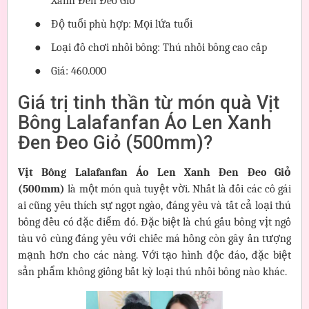
Xanh Đen Đeo Giỏ
●
Độ tuổi phù hợp: Mọi lứa tuổi
●
Loại đồ chơi nhồi bông: Thú nhồi bông cao cấp
●
Giá: 460.000
Giá trị tinh thần từ món quà Vịt
Bông Lalafanfan Áo Len Xanh
Đen Đeo Giỏ (500mm)?
Vịt Bông Lalafanfan Áo Len Xanh Đen Đeo Giỏ
(500mm)
là một món quà tuyệt vời. Nhất là đối các cô gái
ai cũng yêu thích sự ngọt ngào, đáng yêu và tất cả loại thú
bông đều có đặc điểm đó. Đặc biệt là chú gấu bông vịt ngố
tàu vô cùng đáng yêu với chiếc má hồng còn gây ấn tượng
mạnh hơn cho các nàng. Với tạo hình độc đáo, đặc biệt
sản phẩm không giống bất kỳ loại thú nhồi bông nào khác.