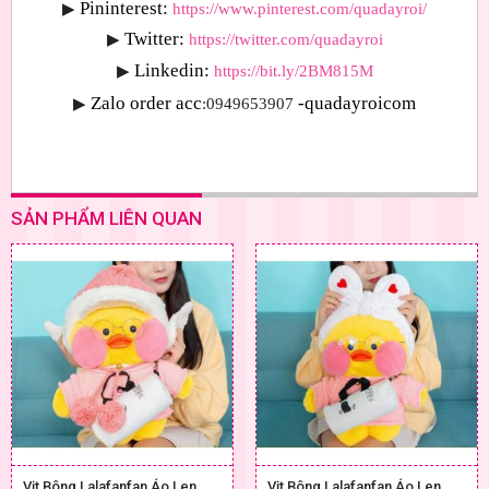
Pininterest:
▶
https://www.pinterest.com/quadayroi/
Twitter:
▶
https://twitter.com/quadayroi
Linkedin:
▶
https://bit.ly/2BM815M
Zalo order acc
-quadayroicom
▶
:0949653907 
SẢN PHẨM LIÊN QUAN
Vịt Bông Lalafanfan Áo Len
Vịt Bông Lalafanfan Áo Len