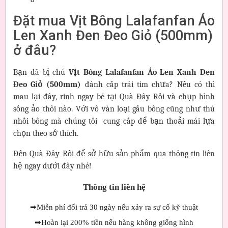
Đặt mua Vịt Bông Lalafanfan Áo
Len Xanh Đen Đeo Giỏ (500mm)
ở đâu?
Bạn đã bị chú
Vịt Bông Lalafanfan Áo Len Xanh Đen
Đeo Giỏ (500mm)
đánh cắp trái tim chưa? Nếu có thì
mau lại đây, rinh ngay bé tại Quà Đây Rồi và chụp hình
sống ảo thôi nào. Với vô vàn loại gấu bông cũng như thú
nhồi bông mà chúng tôi cung cấp để bạn thoải mái lựa
chọn theo sở thích.
Đến Quà Đây Rồi để sở hữu sản phẩm qua thông tin liên
hệ ngay dưới đây nhé!
Thông tin liên hệ
➡
Miễn phí đổi trả 30 ngày nếu xảy ra sự cố kỹ thuật
➡
Hoàn lại 200% tiền nếu hàng không giống hình