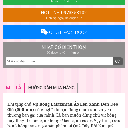
Nhận quà liền tay
HOTLINE:
0973353102
Liên hệ ngay để được quà
CHAT FACEBOOK
NHẬP SỐ ĐIỆN THOẠI
Để được tư vấn miễn phí
GỬI
MÔ TẢ
HƯỚNG DẪN MUA HÀNG
Khi tặng chú
Vịt Bông Lalafanfan Áo Len Xanh Đen Đeo
Giỏ (500mm)
có ý nghĩa là bạn đang quan tâm và yêu
thương bạn gái của mình. Là bạn muốn dùng chú vịt bông
này thay thế lúc bạn không ở bên cạnh cô ấy. Vậy thì tại sao
bạn không mua ngay sản phẩm tại Quà Đây Rồi làm quà