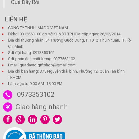
Quà Đây Rồi
LIÊN HỆ
CÔNG TY TNHH IMADO VIỆT NAM
Đkkd: 0312663108 do sở KH&ĐT TP.HCM cấp ngày: 26/02/2014
Địa chỉ thương nhân: 54 Trương Quốc Dung, P. 10, Q. Phú Nhuận, TP.Hồ
Chí Minh
Sdt đặt hàng: 0973353102
Sdt phản ánh chất lượng: 0377563102
Email: quadayroigiftshop@gmail.com
Địa chỉ bán hàng: 375 Nguyễn thái bình, Phường 12, Quận Tân bình,
TP.HCM
Làm việc từ 9:00 AM- 18:00 PM
0973353102
Giao hàng nhanh