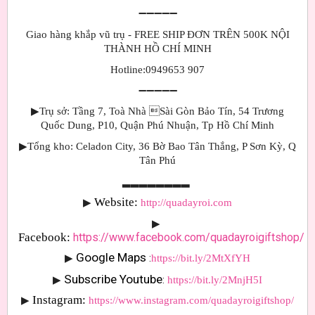
➖➖➖➖➖
Giao hàng khắp vũ trụ - FREE SHIP ĐƠN TRÊN 500K NỘI
THÀNH HỒ CHÍ MINH
Hotline:0949653 907
➖➖➖➖➖
▶Trụ sở: Tầng 7, Toà Nhà Sài Gòn Bảo Tín, 54 Trương
Quốc Dung, P10, Quận Phú Nhuận, Tp Hồ Chí Minh
▶Tổng kho: Celadon City, 36 Bờ Bao Tân Thắng, P Sơn Kỳ, Q
Tân Phú
▂▂▂▂▂▂▂▂
Website: 
▶
http://quadayroi.com
▶
Facebook:
https://www.facebook.com/quadayroigiftshop/
Google Maps 
▶
:
https://bit.ly/2MtXfYH
Subscribe Youtube
▶
: 
https://bit.ly/2MnjH5I
Instagram:
▶
https://www.instagram.com/quadayroigiftshop/