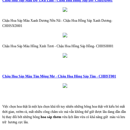
Chậu Hoa Sáp Màu Đỏ Lịch Lãm - Chậu Hoa Hồng Sáp Đỏ- CHHSD001
Chậu Hoa Sáp Màu Xanh Dương Nền Nã - Chậu Hoa Hồng Sáp Xanh Dương-
CHHSXD001
Chậu Hoa Sáp Màu Hồng Xinh Tươi - Chậu Hoa Hồng Sáp Hồng- CHHSH001
Chậu Hoa Sáp Màu Tím Mộng Mơ - Chậu Hoa Hồng Sáp Tím - CHHST001
Việc chọn hoa thật là một lựa chọn khá tốt tuy nhiên những bông hoa thật với kiểu bó mất
thời gian, rườm rà, mất nhiều công chăm sóc mà vẫn không thể giữ được lâu đang dần dần
bị thay đổi bởi những bông
hoa sáp thơm
vừa lịch lãm vừa có khả năng giữ màu và lưu
trữ hương cực lâu.