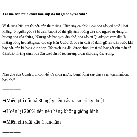
Tại sao nên mua chậu hoa sáp đỏ tại Quadayroi.com?
Vì thương hiệu uy tín nên trên thị trường. Hiện nay có nhiều loại hoa sáp, có nhiều loại
không rõ nguồn gốc và bị cảnh báo là có thể gây ảnh hưởng xấu cho người sử dụng vì
hương hoa của chúng. Nhưng các bạn yên tâm nhé, hoa sáp tại Quadayroi.com đều là
những bông hoa hồng sáp cao cấp Hàn Quốc, được sản xuất và đánh giá an toàn trước khi
bày bán trên kệ hàng của shop. Tất cả chúng đều được chọn lựa tỉ mỉ, bọc gói cẩn thận để
đảm bảo những cánh hoa đều tươi tắn và tỏa hương thơm dịu dàng đặc trưng.
Nhớ ghé qua Quadayroi.com để lựa chọn những bông hồng sáp đẹp và an toàn nhất các
bạn nhé!
➖➖➖➖➖
➡Miễn phí đổi trả 30 ngày nếu xảy ra sự cố kỹ thuật
➡Hoàn lại 200% tiền nếu hàng không giống hình
➡Miến phí giặt gấu 1 lần/năm
➖➖➖➖➖