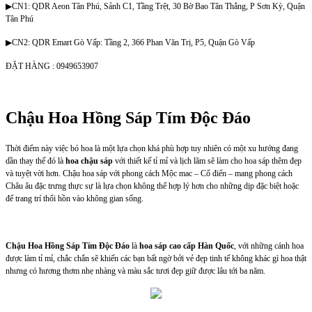
▶CN1: QDR Aeon Tân Phú, Sảnh C1, Tầng Trệt, 30 Bờ Bao Tân Thắng, P Sơn Kỳ, Quận
Tân Phú
▶CN2: QDR Emart Gò Vấp: Tầng 2, 366 Phan Văn Trị, P5, Quận Gò Vấp
ĐẶT HÀNG : 0949653907
Chậu Hoa Hồng Sáp Tím Độc Đáo
Thời điểm này việc bó hoa là một lựa chọn khá phù hợp tuy nhiên có một xu hướng đang
dần thay thế đó là
hoa chậu sáp
với thiết kế tỉ mỉ và lịch lãm sẽ làm cho hoa sáp thêm đẹp
và tuyệt vời hơn. Chậu hoa sáp với phong cách Mộc mac – Cổ điển – mang phong cách
Châu âu đặc trưng thực sự là lựa chọn không thể hợp lý hơn cho những dịp đặc biệt hoặc
để trang trí thổi hồn vào không gian sống.
Chậu Hoa Hồng Sáp Tím Độc Đáo
là
hoa sáp cao cấp Hàn Quốc
, với những cánh hoa
được làm tỉ mỉ, chắc chắn sẽ khiến các bạn bất ngờ bởi vẻ đẹp tinh tế không khác gì hoa thật
nhưng có hương thơm nhẹ nhàng và màu sắc tươi đẹp giữ được lâu tới ba năm.