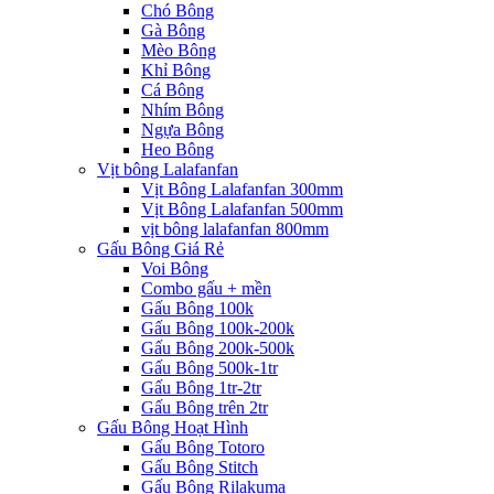
Chó Bông
Gà Bông
Mèo Bông
Khỉ Bông
Cá Bông
Nhím Bông
Ngựa Bông
Heo Bông
Vịt bông Lalafanfan
Vịt Bông Lalafanfan 300mm
Vịt Bông Lalafanfan 500mm
vịt bông lalafanfan 800mm
Gấu Bông Giá Rẻ
Voi Bông
Combo gấu + mền
Gấu Bông 100k
Gấu Bông 100k-200k
Gấu Bông 200k-500k
Gấu Bông 500k-1tr
Gấu Bông 1tr-2tr
Gấu Bông trên 2tr
Gấu Bông Hoạt Hình
Gấu Bông Totoro
Gấu Bông Stitch
Gấu Bông Rilakuma