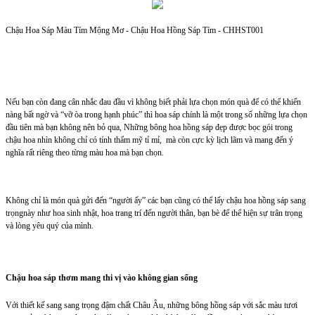
Chậu Hoa Sáp Màu Tím Mộng Mơ - Chậu Hoa Hồng Sáp Tím - CHHST001
Nếu bạn còn đang cân nhắc đau đầu vì không biết phải lựa chọn món quà để có thể khiến
nàng bất ngờ và “vỡ òa trong hạnh phúc” thì hoa sáp chính là một trong số những lựa chọn
đầu tiên mà bạn không nên bỏ qua, Những bông hoa hồng sáp đẹp được bọc gói trong
chậu hoa nhìn không chỉ có tính thẩm mỹ tỉ mỉ, mà còn cực kỳ lịch lãm và mang đến ý
nghĩa rất riêng theo từng màu hoa mà bạn chọn.
Không chỉ là món quà gửi đến “người ấy” các bạn cũng có thể lấy chậu hoa hồng sáp sang
trọngnày như hoa sinh nhật, hoa trang trí đến người thân, bạn bè để thể hiện sự trân trọng
và lòng yêu quý của mình.
Chậu hoa sáp thơm mang thi vị vào không gian sống
Với thiết kế sang sang trọng đậm chất Châu Âu, những bông hồng sáp với sắc màu tươi