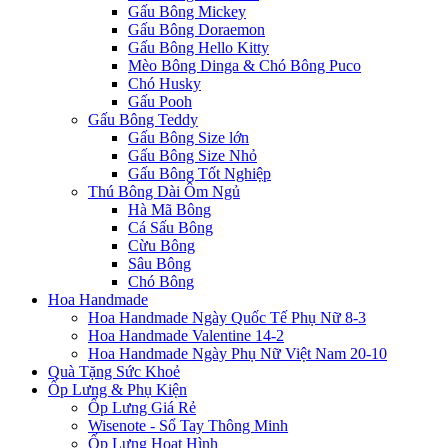
Gấu Bông Mickey
Gấu Bông Doraemon
Gấu Bông Hello Kitty
Mèo Bông Dinga & Chó Bông Puco
Chó Husky
Gấu Pooh
Gấu Bông Teddy
Gấu Bông Size lớn
Gấu Bông Size Nhỏ
Gấu Bông Tốt Nghiệp
Thú Bông Dài Ôm Ngủ
Hà Mã Bông
Cá Sấu Bông
Cừu Bông
Sâu Bông
Chó Bông
Hoa Handmade
Hoa Handmade Ngày Quốc Tế Phụ Nữ 8-3
Hoa Handmade Valentine 14-2
Hoa Handmade Ngày Phụ Nữ Việt Nam 20-10
Quà Tặng Sức Khoẻ
Ốp Lưng & Phụ Kiện
Ốp Lưng Giá Rẻ
Wisenote - Sổ Tay Thông Minh
Ốp Lưng Hoạt Hình