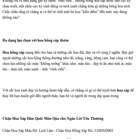
Không chỉ có tính năng giữ kỷ niệm “vĩnh viễn”, những bông hoa sáp được làm cực kỳ
chau truốt, nên nhìn cực kỳ sinh động và tươi xanh chẳng kém gì những bông hoa tươi.
Chắc chắn rằng sẽ chẳng ai có thể từ chối một bó hoa “kiều diễm” đến mức này đúng
không nào?
Đa dạng lựa chọn với hoa hồng sáp thơm
Hoa hồng sáp
mang đến cho bạn cả những sắc hoa độc đáo và vô cùng ý nghĩa. Bây giờ
ngoài những sắc hoa hồng thông thường như đỏ, trắng, vàng, hồng cam, bạn cũng có thế
chọn lựa những sắc màu “không tưởng” khác như: màu tím – đẹp bí ẩn như tình ái, màu
tím – đam mê, màu xanh – tình “vĩnh viễn”..
Với sắc hoa xinh đẹp và hương thơm hấp dẫn, sẽ chẳng có gì có thể tuyệt hơn
hoa sáp
để
thay lời bạn muốn gửi đến người thân, bạn bè và người ấy trong dịp quan trọng.
Chậu Hoa Sáp Hàn Quốc Món Qùa cho Ngàn Lời Yêu Thương
Chậu Hoa Sáp Màu Đỏ Lịch Lãm - Chậu Hoa Hồng Sáp Đỏ- CHHSD001