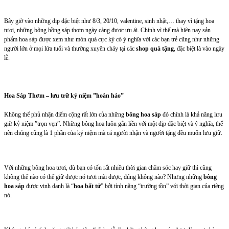
Bây giờ vào những dịp đặc biệt như 8/3, 20/10, valentine, sinh nhật,… thay vì tặng hoa
tươi, những bông hồng sáp thơm ngày càng được ưu ái. Chính vì thế mà hiện nay sản
phẩm hoa sáp được xem như món quà cực kỳ có ý nghĩa với các bạn trẻ cũng như những
người lớn ở mọi lứa tuổi và thường xuyên cháy tại các
shop quà tặng
, đặc biệt là vào ngày
lễ.
Hoa Sáp Thơm – lưu trữ kỷ niệm ”hoàn hảo”
Không thể phủ nhận điểm cộng rất lớn của những
bông hoa sáp
đó chính là khả năng lưu
giữ kỷ niệm ”trọn vẹn”. Những bông hoa luôn gắn liền với một dịp đặc biệt và ý nghĩa, thế
nên chúng cũng là 1 phần của kỷ niệm mà cả người nhận và người tặng đều muốn lưu giữ.
Với những bông hoa tươi, dù bạn có tốn rất nhiều thời gian chăm sóc hay giữ thì cũng
không thể nào có thể giữ được nó tươi mãi được, đúng không nào? Nhưng những
bông
hoa sáp
được vinh danh là “
hoa bất tử
” bởi tính năng “trường tồn” với thời gian của riêng
nó.