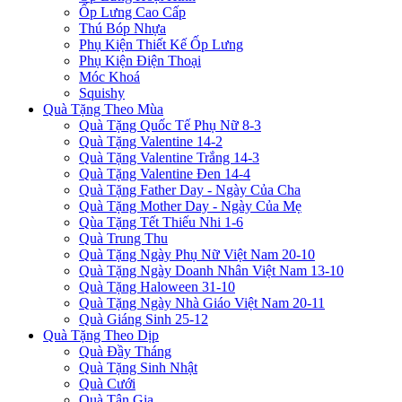
Ốp Lưng Cao Cấp
Thú Bóp Nhựa
Phụ Kiện Thiết Kế Ốp Lưng
Phụ Kiện Điện Thoại
Móc Khoá
Squishy
Quà Tặng Theo Mùa
Quà Tặng Quốc Tế Phụ Nữ 8-3
Quà Tặng Valentine 14-2
Quà Tặng Valentine Trắng 14-3
Quà Tặng Valentine Đen 14-4
Quà Tặng Father Day - Ngày Của Cha
Quà Tặng Mother Day - Ngày Của Mẹ
Qùa Tặng Tết Thiếu Nhi 1-6
Quà Trung Thu
Quà Tặng Ngày Phụ Nữ Việt Nam 20-10
Quà Tặng Ngày Doanh Nhân Việt Nam 13-10
Quà Tặng Haloween 31-10
Quà Tặng Ngày Nhà Giáo Việt Nam 20-11
Quà Giáng Sinh 25-12
Quà Tặng Theo Dịp
Quà Đầy Tháng
Quà Tặng Sinh Nhật
Quà Cưới
Quà Tân Gia