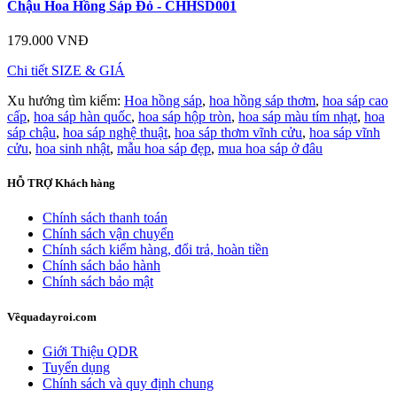
Chậu Hoa Hồng Sáp Đỏ - CHHSD001
179.000 VNĐ
Chi tiết
SIZE & GIÁ
Xu hướng tìm kiếm:
Hoa hồng sáp
,
hoa hồng sáp thơm
,
hoa sáp cao
cấp
,
hoa sáp hàn quốc
,
hoa sáp hộp tròn
,
hoa sáp màu tím nhạt
,
hoa
sáp chậu
,
hoa sáp nghệ thuật
,
hoa sáp thơm vĩnh cửu
,
hoa sáp vĩnh
cửu
,
hoa sinh nhật
,
mẫu hoa sáp đẹp
,
mua hoa sáp ở đâu
HỖ TRỢ
Khách hàng
Chính sách thanh toán
Chính sách vận chuyển
Chính sách kiểm hàng, đổi trả, hoàn tiền
Chính sách bảo hành
Chính sách bảo mật
Về
quadayroi.com
Giới Thiệu QDR
Tuyển dụng
Chính sách và quy định chung