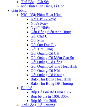
Thú Bông Đất Sét
Mô Hình Gian Hàng Tí Hon
Gấu bông
Nhân Vật Phim Hoạt Hình
Khỉ Cici & Yoyo
Ngựa Pony
Người Nhện
Gấu Bông Siêu Anh Hùng
Gỗi Chữ U
Gối Mền
Gối Ôm Đút Tay
Gối Tựa Lưng
Gối Quàng Cổ Cát
Gối Quàng Cổ Mềm Cao Su
Gối Quàng Cổ Bông
Gối Quàng Cổ Thú Hoạt Hình
Gối Quàng Cổ Nổi
Gối Quàng Cổ Nhung
Balo Thú Bông Hoạt Hình
Balo Thú Bông Dễ Thương
Búp bê
Búp Bê Giá Rẻ Dưới 100k
Búp bê giá từ 100k-300k
Búp bê trên 300k
Thú Bông Dễ Thương