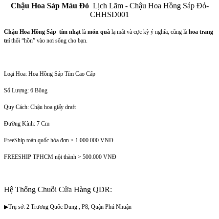
Chậu Hoa Sáp Màu Đỏ
Lịch Lãm - Chậu Hoa Hồng Sáp Đỏ-
CHHSD001
Chậu Hoa Hồng Sáp tím nhạt
là
món quà
lạ mắt và cực kỳ ý nghĩa, cũng là
hoa trang
trí
thổi “hồn” vào nơi sống cho bạn.
Loại Hoa: Hoa Hồng Sáp Tím Cao Cấp
Số Lượng: 6 Bông
Quy Cách: Chậu hoa giấy draft
Đường Kính: 7 Cm
FreeShip toàn quốc hóa đơn > 1.000.000 VNĐ
FREESHIP TPHCM nội thành > 500.000 VNĐ
Hệ Thống Chuỗi Cửa Hàng QDR:
▶Trụ sở: 2 Trương Quốc Dung , P8, Quận Phú Nhuận