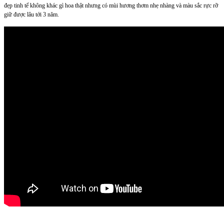
đẹp tinh tế không khác gì hoa thật nhưng có mùi hương thơm nhẹ nhàng và màu sắc rực rỡ
giữ được lâu tới 3 năm.