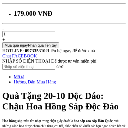
179.000 VNĐ
-
+
Mua quà ngay
Nhận quà liền tay
HOTLINE:
0973353102
Liên hệ ngay để được quà
Chat FACEBOOK
NHẬP SỐ ĐIỆN THOẠI
Để được tư vấn miễn phí
Gửi
Mô tả
Hướng Dẫn Mua Hàng
Quà Tặng 20-10 Độc Đáo:
Chậu Hoa Hồng Sáp Độc Đáo
Hoa hồng sáp
màu tím nhạt trong chậu giấy draft là
hoa sáp cao cấp Hàn Quốc
, với
những cánh hoa được chăm chút từng chi tiết, chắc chắn sẽ khiến các bạn ngạc nhiên bởi vẻ