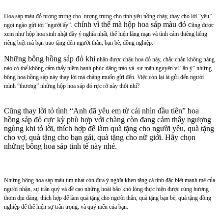
Hoa sáp màu đỏ tượng trưng cho tượng trưng cho tình yêu nồng cháy, thay cho lời “yêu”
chính vì thế mà hộp hoa sáp màu đỏ c
ngọt ngào gửi tới “người ấy”.
ũng được
xem như hộp hoa sinh nhật đầy ý nghĩa nhất, thể hiện lãng mạn và tình cảm thiêng liêng
riêng biệt mà bạn trao tặng đến người thân, bạn bè, đồng nghiệp.
Những bông hồng sáp đỏ khi
nhận được chậu hoa đỏ này, chắc chắn không nàng
nào có thể không cảm thấy niềm hạnh phúc dâng trào và sự mãn nguyện vì “ẩn ý” những
bông hoa hồng sáp này thay lời mà chàng muốn gửi đến. Việc còn lại là gửi đến người
mình “thương” những hộp hoa sáp đỏ rực rỡ này thôi nhỉ?
Cũng thay lời tỏ tình “Anh đã yêu em từ cái nhìn đầu tiên” hoa
hồng sáp đỏ cực kỳ phù hợp với chàng còn đang cảm thấy ngượng
ngùng khi tỏ lời, thích hợp để làm quà tặng cho người yêu, quà tặng
cho vợ, quà tặng cho bạn gái, quà tặng cho nữ giới. Hãy chọn
những bông hoa sáp tinh tế này nhé.
Những bông hoa sáp màu tím nhạt còn đưa ý nghĩa khen tặng cá tính đặc biệt mạnh mẽ của
người nhận, sự trân quý và đề cao những hoài bão khó lòng thực hiện được cùng hương
thơm dịu dàng, thích hợp để làm quà tặng cho người thân, quà tặng bạn bè, quà tặng đồng
nghiệp để thể hiện sự trân trọng, và quý mến của bạn.