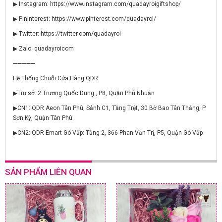
▶ Instagram: https://www.instagram.com/quadayroigiftshop/
▶ Pininterest: https://www.pinterest.com/quadayroi/
▶ Twitter: https://twitter.com/quadayroi
▶ Zalo: quadayroicom
➖➖➖➖➖
Hệ Thống Chuỗi Cửa Hàng QDR:
▶Trụ sở: 2 Trương Quốc Dung , P8, Quận Phú Nhuận
▶CN1: QDR Aeon Tân Phú, Sảnh C1, Tầng Trệt, 30 Bờ Bao Tân Thắng, P
Sơn Kỳ, Quận Tân Phú
▶CN2: QDR Emart Gò Vấp: Tầng 2, 366 Phan Văn Trị, P5, Quận Gò Vấp
SẢN PHẨM LIÊN QUAN