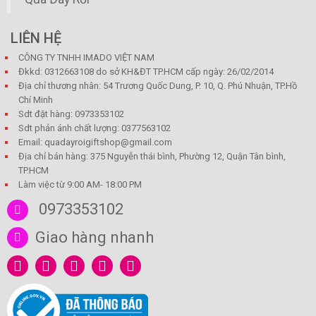
LIÊN HỆ
CÔNG TY TNHH IMADO VIỆT NAM
Đkkd: 0312663108 do sở KH&ĐT TP.HCM cấp ngày: 26/02/2014
Địa chỉ thương nhân: 54 Trương Quốc Dung, P. 10, Q. Phú Nhuận, TP.Hồ
Chí Minh
Sdt đặt hàng: 0973353102
Sdt phản ánh chất lượng: 0377563102
Email: quadayroigiftshop@gmail.com
Địa chỉ bán hàng: 375 Nguyễn thái bình, Phường 12, Quận Tân bình,
TP.HCM
Làm việc từ 9:00 AM- 18:00 PM
0973353102
Giao hàng nhanh