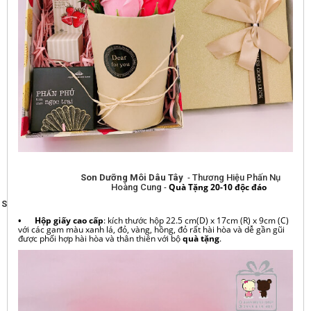
-
Son Dưỡng Môi Dâu Tây
Thương Hiệu Phấn Nụ
-
Quà Tặng 20-10 độc đáo
Hoàng Cung
S
•
Hộp giấy cao cấp
: kích thước hộp 22.5 cm(D) x 17cm (R) x 9cm (C)
với các gam màu xanh lá, đỏ, vàng, hồng, đỏ rất hài hòa và dễ gần gũi
được phối hợp hài hòa và thân thiên với bộ
quà tặng
.