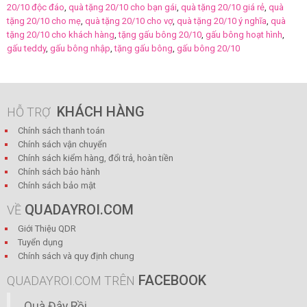
20/10 độc đáo
,
quà tặng 20/10 cho bạn gái
,
quà tặng 20/10 giá rẻ
,
quà
tặng 20/10 cho mẹ
,
quà tặng 20/10 cho vợ
,
quà tặng 20/10 ý nghĩa
,
quà
tặng 20/10 cho khách hàng
,
tặng gấu bông 20/10
,
gấu bông hoạt hình
,
gấu teddy
,
gấu bông nhập
,
tặng gấu bông
,
gấu bông 20/10
KHÁCH HÀNG
HỖ TRỢ
Chính sách thanh toán
Chính sách vận chuyển
Chính sách kiểm hàng, đổi trả, hoàn tiền
Chính sách bảo hành
Chính sách bảo mật
QUADAYROI.COM
VỀ
Giới Thiệu QDR
Tuyển dụng
Chính sách và quy định chung
FACEBOOK
QUADAYROI.COM TRÊN
Quà Đây Rồi