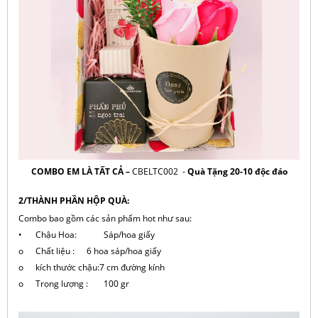
COMBO EM LÀ TẤT CẢ –
CBELTC002
-
Quà Tặng 20-10 độc đáo
2/THÀNH PHẦN HỘP QUÀ:
Combo bao gồm các sản phẩm hot như sau:
•
Chậu Hoa:
Sáp/hoa giấy
o
Chất liệu :
6 hoa sáp/hoa giấy
o
kích thước chậu:7 cm đường kính
o
Trọng lượng :
100 gr