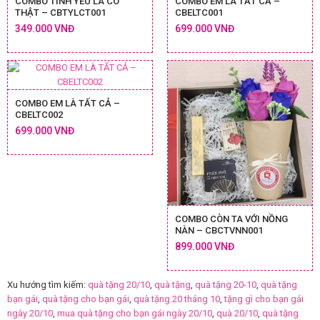
COMBO TÌNH YÊU LÀ CÓ
COMBO EM LÀ TẤT CẢ –
THẬT – CBTYLCT001
CBELTC001
349.000 VNĐ
699.000 VNĐ
COMBO EM LÀ TẤT CẢ –
CBELTC002
699.000 VNĐ
COMBO CÒN TA VỚI NỒNG
NÀN – CBCTVNN001
899.000 VNĐ
Xu hướng tìm kiếm:
quà tặng 20/10
,
quà tặng
,
quà tặng 20-10
,
quà tặng
bạn gái
,
quà tặng cho bạn gái
,
quà tặng 20 tháng 10
,
tặng gì cho bạn gái
ngày 20/10
,
mua quà tặng cho bạn gái ngày 20/10
,
quà 20/10
,
quà tặng