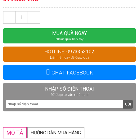
MUA QUÀ NGAY
Nhận quà liền tay
HOTLINE:
0973353102
Liên hệ ngay để được quà
CHAT FACEBOOK
NHẬP SỐ ĐIỆN THOẠI
Để được tư vấn miễn phí
GỬI
MÔ TẢ
HƯỚNG DẪN MUA HÀNG