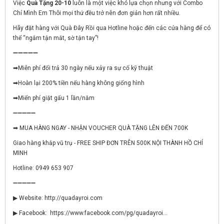
Việc
Quà Tặng 20-10
luôn là một việc khó lựa chọn nhưng với Combo
Chỉ Mình Em Thôi mọi thứ đều trở nên đơn giản hơn rất nhiều.
Hãy đặt hàng với Quà Đây Rồi qua Hotline hoặc đến các cửa hàng để có
thể “ngắm tận mắt, sờ tận tay”!
➖➖➖➖➖
➡Miễn phí đổi trả 30 ngày nếu xảy ra sự cố kỹ thuật
➡Hoàn lại 200% tiền nếu hàng không giống hình
➡Miến phí giặt gấu 1 lần/năm
➖➖➖➖➖
➡ MUA HÀNG NGAY - NHẬN VOUCHER QUÀ TẶNG LÊN ĐẾN 700K
Giao hàng khắp vũ trụ - FREE SHIP ĐƠN TRÊN 500K NỘI THÀNH HỒ CHÍ
MINH
Hotline: 0949 653 907
➖➖➖➖➖
▶ Website: http://quadayroi.com
▶ Facebook: https://www.facebook.com/pg/quadayroi...