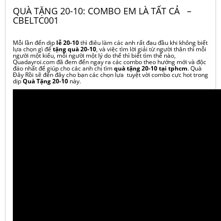
QUÀ TẶNG 20-10: COMBO EM LÀ TẤT CẢ –
CBELTC001
Mỗi lần đến dịp
lễ 20-10
thì điêu làm các anh rất đau đầu khi không biết
lựa chọn gì để
tặng quà 20-10
, và việc tìm lời giải từ người thân thì mỗi
người một kiểu, mỗi người một lý do thế thì biết tìm thế nào,
Quadayroi.com đã đem đến ngay ra các combo theo hướng mới và độc
đáo nhất để giúp cho các anh chị tìm
quà tặng 20-10 tại tphcm
. Quà
Đây Rồi sẽ đến đây cho bạn các chọn lựa tuyệt vời combo cực hot trong
dịp
Quà Tặng 20-10
này.