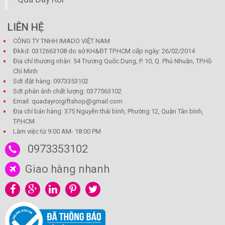
LIÊN HỆ
CÔNG TY TNHH IMADO VIỆT NAM
Đkkd: 0312663108 do sở KH&ĐT TP.HCM cấp ngày: 26/02/2014
Địa chỉ thương nhân: 54 Trương Quốc Dung, P. 10, Q. Phú Nhuận, TP.Hồ
Chí Minh
Sdt đặt hàng: 0973353102
Sdt phản ánh chất lượng: 0377563102
Email: quadayroigiftshop@gmail.com
Địa chỉ bán hàng: 375 Nguyễn thái bình, Phường 12, Quận Tân bình,
TP.HCM
Làm việc từ 9:00 AM- 18:00 PM
0973353102
Giao hàng nhanh