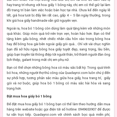
hay trang trí nhưng với hoa giấy 1 bông này, chị em có thể giữ lại làm
đồ trang trí bàn làm việc hoặc bàn học tại nhà. Chưa kể đến ngày lễ
tết, giá hoa tươi bị đẩy lên rất cao, gấp 4 – 5 lần ngày thường, trong
khi giá hoa giấy handmade vẫn giữ nguyên vẹn.
Ngoài ra, hoa bó 1 bông còn dùng làm quà tặng kèm với những món
quà khác. Giúp món quà trở nên trọn vẹn, hoàn hảo hơn. Bạn có thể
tặng kèm gấu bông, nhét chiếc nhẫn cầu hôn vào trong bông hoa
hay để bông hoa gài bên ngoài giấy gói quà… Chỉ với vài chục nghìn
bạn đã sở hữu ngay bông hoa giấy tuyệt đẹp, sang trọng, lâu bền,
giúp bạn truyền tải thông điệp tới người thân, trở thành người đàn ông
lịch thiệp, galant trong mắt chị em phụ nữ.
Bạn có thể chọn những bông hoa có màu sắc bất kỳ. Trong quá trình
bó hoa, những người thợ thủ công của Quadayroi.com luôn chú ý đến
sự phối hợp, tương phản sắc màu giữa hoa giấy, hoa trang trí, giấy
gói và nơ buộc, giúp hoa bó 1 bông có màu sắc hài hòa và sang
trọng hơn.
Đặt mua hoa giấy bó 1 bông
Để đặt mua hoa giấy bó 1 bông bạn có thể làm theo hướng dẫn mua
hàng trên website hoặc gọi điện tới số hotline: 0949653907 để được
tư vấn trực tiếp. Quadayroi.com với chính sách bọc quà miễn phí,