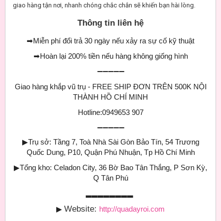
giao hàng tận nơi, nhanh chóng chắc chắn sẽ khiến bạn hài lòng.
Thông tin liên hệ
➡
Miễn phí đổi trả 30 ngày nếu xảy ra sự cố kỹ thuật
➡
Hoàn lại 200% tiền nếu hàng không giống hình
➖➖➖➖➖
Giao hàng khắp vũ trụ - FREE SHIP ĐƠN TRÊN 500K NỘI
THÀNH HỒ CHÍ MINH
Hotline:0949653 907
➖➖➖➖➖
▶
Trụ sở: Tầng 7, Toà Nhà Sài Gòn Bảo Tín, 54 Trương
Quốc Dung, P10, Quận Phú Nhuận, Tp Hồ Chí Minh
▶
Tổng kho: Celadon City, 36 Bờ Bao Tân Thắng, P Sơn Kỳ,
Q Tân Phú
▂▂▂▂▂▂▂▂
Website:
▶
http://quadayroi.com