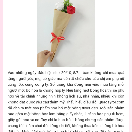
Vào những ngày đặc biệt như 20/10, 8/3… bạn không chỉ mua quà
tặng người yêu, mẹ, cô giáo mà còn tổ chức cho các chị em phụ nữ
cùng lớp, cùng công ty. Số lượng khá đông nên việc mua tặng mỗi
người một bó hoa là không hợp lý. Nếu tặng một bông hoa thì sẽ phù
hợp về tài chính nhưng nhìn không lịch sự, nhã nhặn, nhiều khi còn
không đạt được yêu cầu thẩm mỹ. Thấu hiểu điều đó, Quadayroi.com
đã cho ra mắt sản phẩm hoa bó một bông tuyệt đẹp. Mỗi sản phẩm
bao gồm một bông hoa làm bằng giấy nhăn, 1 cành hoa phụ đi kèm,
giấy gói hoa và nơ. Tuy chỉ là hoa bó 1 bông nhưng sản phẩm được
chúng tôi chăm chút đến từng chi tiết, không thua kém những bó hoa
đắt tiền khác. Với một bông hoa tươi chị em rất khó để cắm vào lọ