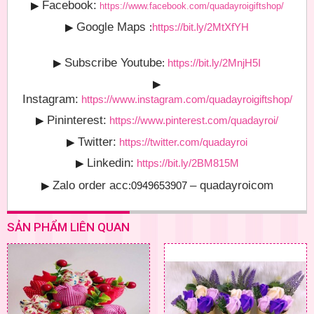
Facebook:
▶
https://www.facebook.com/quadayroigiftshop/
Google Maps
▶
:
https://bit.ly/2MtXfYH
Subscribe Youtube
▶
:
https://bit.ly/2MnjH5I
▶
Instagram:
https://www.instagram.com/quadayroigiftshop/
Pininterest:
▶
https://www.pinterest.com/quadayroi/
Twitter:
▶
https://twitter.com/quadayroi
Linkedin:
▶
https://bit.ly/2BM815M
Zalo order acc
– quadayroicom
▶
:0949653907
SẢN PHẨM LIÊN QUAN