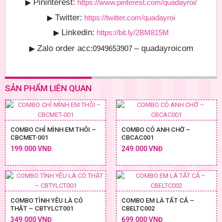
Pininterest:
▶
https://www.pinterest.com/quadayroi/
Twitter:
▶
https://twitter.com/quadayroi
Linkedin:
▶
https://bit.ly/2BM815M
Zalo order acc
– quadayroicom
▶
:0949653907
SẢN PHẨM LIÊN QUAN
COMBO CHỈ MÌNH EM THÔI –
COMBO CÓ ANH CHỜ –
CBCMET-001
CBCAC001
199.000 VNĐ
249.000 VNĐ
COMBO TÌNH YÊU LÀ CÓ
COMBO EM LÀ TẤT CẢ –
THẬT – CBTYLCT001
CBELTC002
349.000 VNĐ
699.000 VNĐ