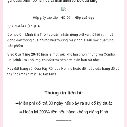
gũi được phối hợp hài hòa và thân thiên với bộ
quà tặng
.
Hộp giấy cao cấp - HQ-001 -
Hộp quà
đẹp
3/ Ý NGHĨA HỘP QUÀ:
Combo Chỉ Mình Em Thôi tạo cảm nhận riêng biệt và thể hiện tình cảm
đong đầy thông qua những yêu thương và ý nghĩa sâu sắc của từng
sản phẩm.
Việc
Quà Tặng 20-10
luôn là một việc khó lựa chọn nhưng với Combo
Chỉ Mình Em Thôi mọi thứ đều trở nên đơn giản hơn rất nhiều.
Hãy đặt hàng với Quà Đây Rồi qua Hotline hoặc đến các cửa hàng để có
thể “ngắm tận mắt, sờ tận tay”!
Thông tin liên hệ
➡
Miễn phí đổi trả 30 ngày nếu xảy ra sự cố kỹ thuật
➡
Hoàn lại 200% tiền nếu hàng không giống hình
➖➖➖➖➖