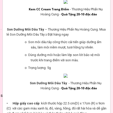
Kem CC Cream Trang Điểm
-
Thương Hiệu Phấn Nụ
-
Quà Tặng 20-10 độc đáo
Hoàng Cung
·
Son Dưỡng Môi Dâu Tây
– Thương Hiệu Phấn Nụ Hoàng Cung. Mua
lẻ Son Dưỡng Môi Dâu Tây
à
Đặt hàng ngay
Son môi dâu tây công thức cải tiến giúp dưỡng ẩm
o
sâu, làm môi mềm mượt, tươi hồng tự nhiên.
Dùng dưỡng môi hoặc làm lớp son lót bảo vệ môi
o
trước khi trang điểm với son màu.
Trọng lượng: 5g
o
-
Son Dưỡng Môi Dâu Tây
Thương Hiệu Phấn Nụ
-
Quà Tặng 20-10 độc đáo
Hoàng Cung
S
Hộp giấy cao cấp
: kích thước hộp 22.5 cm(D) x 17cm (R) x 9cm
•
(C) với các gam màu xanh lá, đỏ, vàng, hồng, đỏ rất hài hòa và dễ gần