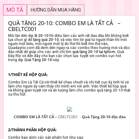
MÔ TẢ
HƯỚNG DẪN MUA HÀNG
QUÀ TẶNG 20-10: COMBO EM LÀ TẤT CẢ –
CBELTC001
Mỗi lần đến dịp
lễ 20-10
thì điêu làm các anh rất đau đầu khi không biết
lựa chọn gì để
tặng quà 20-10
, và việc tìm lời giải từ người thân thì mỗi
người một kiểu, mỗi người một lý do thế thì biết tìm thế nào,
Quadayroi.com đã đem đến ngay ra các combo theo hướng mới và độc
đáo nhất để giúp cho các anh chị tìm
quà tặng 20-10 tại tphcm
. Quà
Đây Rồi sẽ đến đây cho bạn các chọn lựa tuyệt vời combo cực hot
trong dịp
Quà Tặng 20-10
này.
1/THIẾT KẾ HỘP QUÀ:
Combo Em Là Tất Cả với thiết kế chau chuốt và chi tiết cực kỳ tinh tế sẽ
làm cho người ấy cảm thấy chỉ mình em với anh. Việc thiết kế hộp quà
và không gian tuyệt vời và ấn tượng làm cho combo quà tặng 20-10 thật
sự thu hút.
COMBO EM LÀ TẤT CẢ –
CBELTC001
-
Quà Tặng 20-10 độc đáo
2/THÀNH PHẦN HỘP QUÀ:
Combo bao gồm các sản phẩm hot như sau: