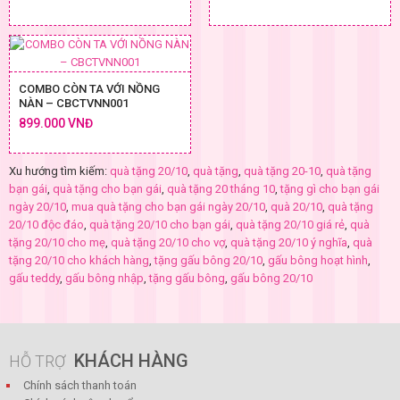
COMBO CÒN TA VỚI NỒNG
NÀN – CBCTVNN001
899.000 VNĐ
Xu hướng tìm kiếm:
quà tặng 20/10
,
quà tặng
,
quà tặng 20-10
,
quà tặng
bạn gái
,
quà tặng cho bạn gái
,
quà tặng 20 tháng 10
,
tặng gì cho bạn gái
ngày 20/10
,
mua quà tặng cho bạn gái ngày 20/10
,
quà 20/10
,
quà tặng
20/10 độc đáo
,
quà tặng 20/10 cho bạn gái
,
quà tặng 20/10 giá rẻ
,
quà
tặng 20/10 cho mẹ
,
quà tặng 20/10 cho vợ
,
quà tặng 20/10 ý nghĩa
,
quà
tặng 20/10 cho khách hàng
,
tặng gấu bông 20/10
,
gấu bông hoạt hình
,
gấu teddy
,
gấu bông nhập
,
tặng gấu bông
,
gấu bông 20/10
KHÁCH HÀNG
HỖ TRỢ
Chính sách thanh toán