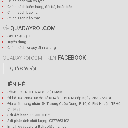
Chính sách vận chuyển
Chính sách kiểm hàng, đổi trả, hoàn tiền
Chính sách bảo hành
Chính sách bảo mật
QUADAYROI.COM
VỀ
Giới Thiệu QDR
Tuyển dụng
Chính sách và quy định chung
FACEBOOK
QUADAYROI.COM TRÊN
Quà Đây Rồi
LIÊN HỆ
CÔNG TY TNHH IMADO VIỆT NAM
Đkkd: 0312663108 do sở KH&ĐT TP.HCM cấp ngày: 26/02/2014
Địa chỉ thương nhân: 54 Trương Quốc Dung, P. 10, Q. Phú Nhuận, TP.Hồ
Chí Minh
Sdt đặt hàng: 0973353102
Sdt phản ánh chất lượng: 0377563102
Email: quadayroigiftshop@gmail.com