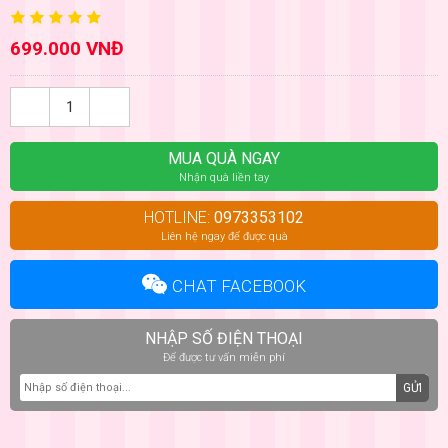
699.000 VNĐ
MUA QUÀ NGAY
Nhận quà liền tay
HOTLINE:
0973353102
Liên hệ ngay để được quà
CHAT FACEBOOK
NHẬP SỐ ĐIỆN THOẠI
Để được tư vấn miễn phí
GỬI