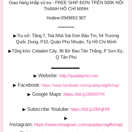
Giao hàng khắp vũ trụ - FREE SHIP ĐƠN TRÊN 500K NỘI
THÀNH HỒ CHÍ MINH
Hotline:0949653 907
➖➖➖➖➖
▶
Trụ sở: Tầng 7, Toà Nhà Sài Gòn Bảo Tín, 54 Trương
Quốc Dung, P10, Quận Phú Nhuận, Tp Hồ Chí Minh
▶
Tổng kho: Celadon City, 36 Bờ Bao Tân Thắng, P Sơn Kỳ,
Q Tân Phú
▂▂▂▂▂▂▂▂
Website:
▶
http://quadayroi.com
Facebook:
▶
https://www.facebook.com/quadayroigiftshop/
Google Maps
▶
:
https://bit.ly/2MtXfYH
Subscribe Youtube
▶
:
https://bit.ly/2MnjH5I
▶
Instagram:
https://www.instagram.com/quadayroigiftshop/