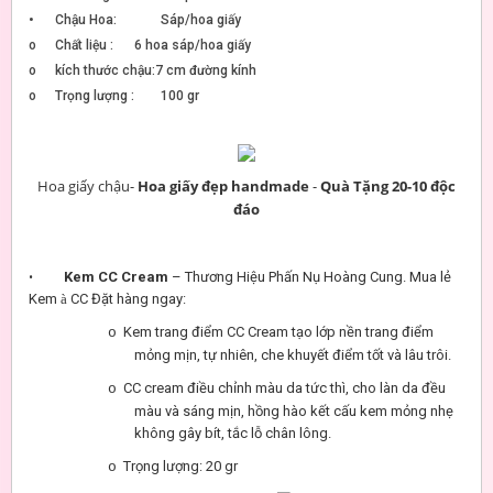
•
Chậu Hoa:
Sáp/hoa giấy
o
Chất liệu :
6 hoa sáp/hoa giấy
o
kích thước chậu:7 cm đường kính
o
Trọng lượng :
100 gr
Hoa giấy chậu-
Hoa giấy đẹp handmade
-
Quà Tặng 20-10 độc
đáo
Kem CC Cream
– Thương Hiệu Phấn Nụ Hoàng Cung. Mua lẻ
•
Kem
à
CC Đặt hàng ngay:
Kem trang điểm CC Cream tạo lớp nền trang điểm
o
mỏng mịn, tự nhiên, che khuyết điểm tốt và lâu trôi.
CC cream điều chỉnh màu da tức thì, cho làn da đều
o
màu và sáng mịn, hồng hào kết cấu kem mỏng nhẹ
không gây bít, tắc lỗ chân lông.
Trọng lượng: 20 gr
o