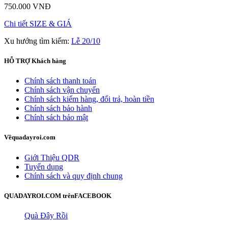
750.000 VNĐ
Chi tiết
SIZE & GIÁ
Xu hướng tìm kiếm:
Lễ 20/10
HỖ TRỢ
Khách hàng
Chính sách thanh toán
Chính sách vận chuyển
Chính sách kiểm hàng, đổi trả, hoàn tiền
Chính sách bảo hành
Chính sách bảo mật
Về
quadayroi.com
Giới Thiệu QDR
Tuyển dụng
Chính sách và quy định chung
QUADAYROI.COM trên
FACEBOOK
Quà Đây Rồi