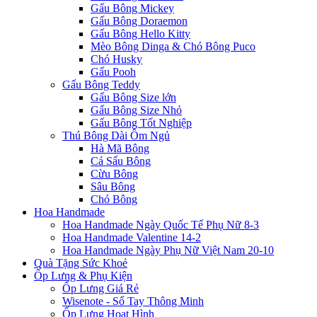
Gấu Bông Mickey
Gấu Bông Doraemon
Gấu Bông Hello Kitty
Mèo Bông Dinga & Chó Bông Puco
Chó Husky
Gấu Pooh
Gấu Bông Teddy
Gấu Bông Size lớn
Gấu Bông Size Nhỏ
Gấu Bông Tốt Nghiệp
Thú Bông Dài Ôm Ngủ
Hà Mã Bông
Cá Sấu Bông
Cừu Bông
Sâu Bông
Chó Bông
Hoa Handmade
Hoa Handmade Ngày Quốc Tế Phụ Nữ 8-3
Hoa Handmade Valentine 14-2
Hoa Handmade Ngày Phụ Nữ Việt Nam 20-10
Quà Tặng Sức Khoẻ
Ốp Lưng & Phụ Kiện
Ốp Lưng Giá Rẻ
Wisenote - Sổ Tay Thông Minh
Ốp Lưng Hoạt Hình