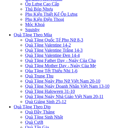
Ốp Lưng Cao Cấp
Thú Bóp Nhựa
Phụ Kiện Thiết Kế Ốp Lưng
Phụ Kiện Điện Thoại
Móc Khoá
Squishy
Quà Tặng Theo Mùa
Quà Tặng Quốc Tế Phụ Nữ 8-3
Quà Tặng Valentine 14-2
Quà Tặng Valentine Trắng 14-3
Quà Tặng Valentine Đen 14-4
Quà Tặng Father Day - Ngày Của Cha
Quà Tặng Mother Day - Ngày Của Mẹ
Qùa Tặng Tết Thiếu Nhi 1-6
Quà Trung Thu
Quà Tặng Ngày Phụ Nữ Việt Nam 20-10
Quà Tặng Ngày Doanh Nhân Việt Nam 13-10
Quà Tặng Haloween 31-10
Quà Tặng Ngày Nhà Giáo Việt Nam 20-11
Quà Giáng Sinh 25-12
Quà Tặng Theo Dịp
Quà Đầy Tháng
Quà Tặng Sinh Nhật
Quà Cưới
Quà Tân Gia