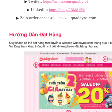
Twitter:
▶
https://twitter.com/quadayroi
Linkedin:
▶
https://bit.ly/2BM815M
Zalo order acc
– quadayroicom
▶
:0949653907