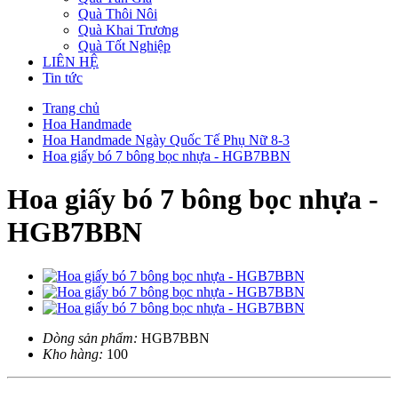
Quà Thôi Nôi
Quà Khai Trương
Quà Tốt Nghiệp
LIÊN HỆ
Tin tức
Trang chủ
Hoa Handmade
Hoa Handmade Ngày Quốc Tế Phụ Nữ 8-3
Hoa giấy bó 7 bông bọc nhựa - HGB7BBN
Hoa giấy bó 7 bông bọc nhựa -
HGB7BBN
Dòng sản phẩm:
HGB7BBN
Kho hàng:
100