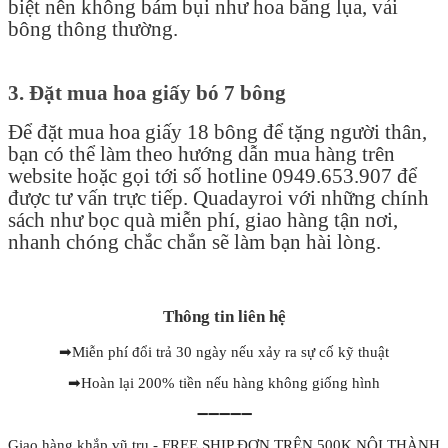
biệt nên không bám bụi như hoa bằng lụa, vải
bông thông thường.
3. Đặt mua hoa giấy bó 7 bông
Để đặt mua hoa giấy 18 bông để tặng người thân,
bạn có thể làm theo hướng dẫn mua hàng trên
website hoặc gọi tới số hotline 0949.653.907 để
được tư vấn trực tiếp. Quadayroi với những chính
sách như bọc quà miễn phí, giao hàng tận nơi,
nhanh chóng chắc chắn sẽ làm bạn hài lòng.
Thông tin liên hệ
➡
Miễn phí đổi trả 30 ngày nếu xảy ra sự cố kỹ thuật
➡
Hoàn lại 200% tiền nếu hàng không giống hình
➖➖➖➖➖
Giao hàng khắp vũ trụ - FREE SHIP ĐƠN TRÊN 500K NỘI THÀNH