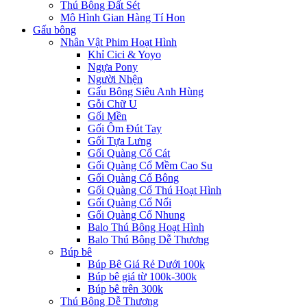
Thú Bông Đất Sét
Mô Hình Gian Hàng Tí Hon
Gấu bông
Nhân Vật Phim Hoạt Hình
Khỉ Cici & Yoyo
Ngựa Pony
Người Nhện
Gấu Bông Siêu Anh Hùng
Gỗi Chữ U
Gối Mền
Gối Ôm Đút Tay
Gối Tựa Lưng
Gối Quàng Cổ Cát
Gối Quàng Cổ Mềm Cao Su
Gối Quàng Cổ Bông
Gối Quàng Cổ Thú Hoạt Hình
Gối Quàng Cổ Nổi
Gối Quàng Cổ Nhung
Balo Thú Bông Hoạt Hình
Balo Thú Bông Dễ Thương
Búp bê
Búp Bê Giá Rẻ Dưới 100k
Búp bê giá từ 100k-300k
Búp bê trên 300k
Thú Bông Dễ Thương