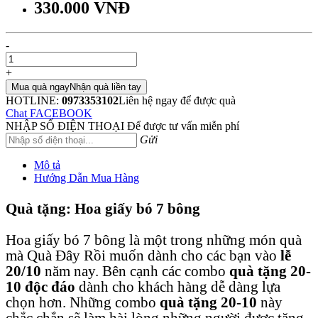
330.000 VNĐ
-
+
Mua quà ngay
Nhận quà liền tay
HOTLINE:
0973353102
Liên hệ ngay để được quà
Chat FACEBOOK
NHẬP SỐ ĐIỆN THOẠI
Để được tư vấn miễn phí
Gửi
Mô tả
Hướng Dẫn Mua Hàng
Quà tặng: Hoa giấy bó 7 bông
Hoa giấy bó 7 bông là một trong những món quà
mà Quà Đây Rồi muốn dành cho các bạn vào
lễ
20/10
năm nay. Bên cạnh các
combo
quà tặng 20-
10 độc đáo
dành cho khách hàng dễ dàng lựa
chọn hơn. Những combo
quà tặng 20-10
này
chắc chắn sẽ làm hài lòng những người được tặng,