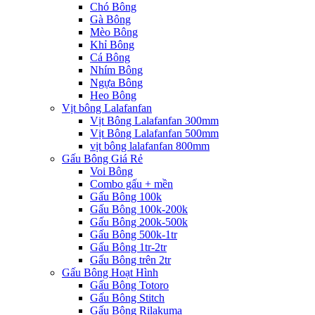
Chó Bông
Gà Bông
Mèo Bông
Khỉ Bông
Cá Bông
Nhím Bông
Ngựa Bông
Heo Bông
Vịt bông Lalafanfan
Vịt Bông Lalafanfan 300mm
Vịt Bông Lalafanfan 500mm
vịt bông lalafanfan 800mm
Gấu Bông Giá Rẻ
Voi Bông
Combo gấu + mền
Gấu Bông 100k
Gấu Bông 100k-200k
Gấu Bông 200k-500k
Gấu Bông 500k-1tr
Gấu Bông 1tr-2tr
Gấu Bông trên 2tr
Gấu Bông Hoạt Hình
Gấu Bông Totoro
Gấu Bông Stitch
Gấu Bông Rilakuma