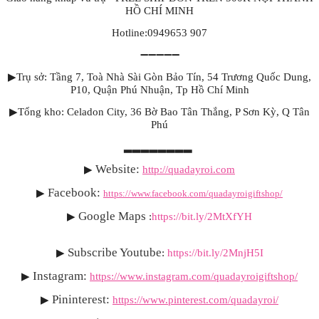
HỒ CHÍ MINH
Hotline:0949653 907
➖➖➖➖➖
▶
Trụ sở: Tầng 7, Toà Nhà Sài Gòn Bảo Tín, 54 Trương Quốc Dung,
P10, Quận Phú Nhuận, Tp Hồ Chí Minh
▶
Tổng kho: Celadon City, 36 Bờ Bao Tân Thắng, P Sơn Kỳ, Q Tân
Phú
▂▂▂▂▂▂▂▂
Website:
▶
http://quadayroi.com
Facebook:
▶
https://www.facebook.com/quadayroigiftshop/
Google Maps
▶
:
https://bit.ly/2MtXfYH
Subscribe Youtube
▶
:
https://bit.ly/2MnjH5I
Instagram:
▶
https://www.instagram.com/quadayroigiftshop/
Pininterest:
▶
https://www.pinterest.com/quadayroi/