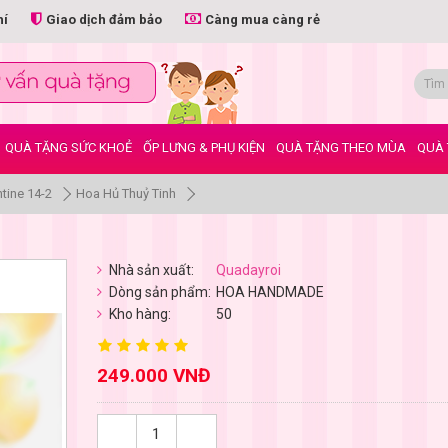
hí
Giao dịch đảm bảo
Càng mua càng rẻ
QUÀ TẶNG SỨC KHOẺ
ỐP LƯNG & PHỤ KIỆN
QUÀ TẶNG THEO MÙA
QUÀ 
tine 14-2
Hoa Hủ Thuỷ Tinh
Nhà sản xuất:
Quadayroi
Dòng sản phẩm:
HOA HANDMADE
Kho hàng:
50
249.000 VNĐ