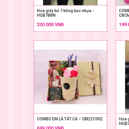
Hoa giấy bó 7 bông bọc nhựa -
COMB
HGB7BBN
CBCM
Chi tiết
330.000 VNĐ
199.
SIZE & GIÁ
COMBO EM LÀ TẤT CẢ – CBELTC002
Hoa g
HGB
699.000 VNĐ