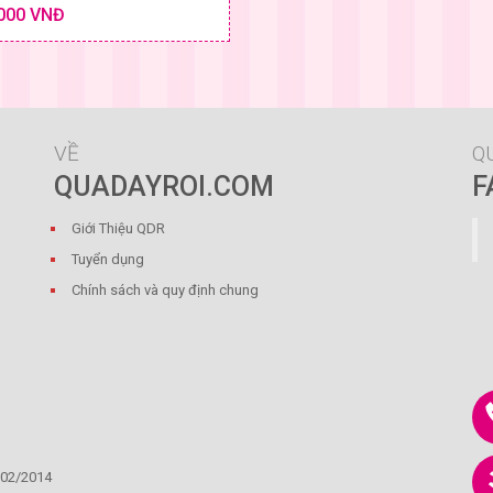
Chi tiết
000 VNĐ
SIZE & GIÁ
VỀ
Q
QUADAYROI.COM
F
Giới Thiệu QDR
Tuyển dụng
Chính sách và quy định chung
/02/2014