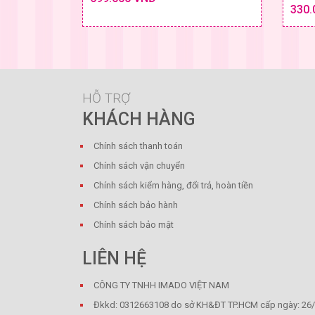
Chi tiết
330.
SIZE & GIÁ
HỖ TRỢ
KHÁCH HÀNG
Chính sách thanh toán
Chính sách vận chuyển
Chính sách kiểm hàng, đổi trả, hoàn tiền
Chính sách bảo hành
Chính sách bảo mật
LIÊN HỆ
CÔNG TY TNHH IMADO VIỆT NAM
Đkkd: 0312663108 do sở KH&ĐT TP.HCM cấp ngày: 26