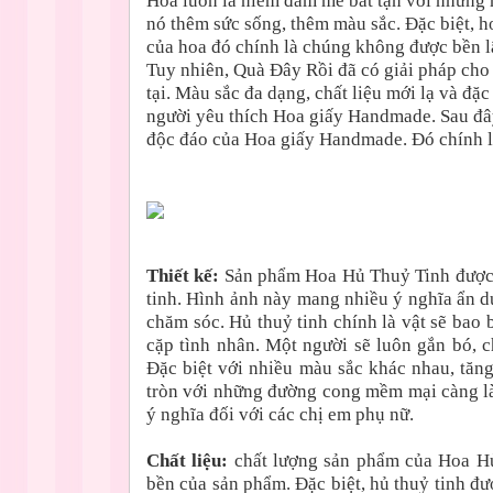
Hoa luôn là niềm đam mê bất tận với những 
nó thêm sức sống, thêm màu sắc. Đặc biệt, h
của hoa đó chính là chúng không được bền lâ
Tuy nhiên, Quà Đây Rồi đã có giải pháp cho
tại. Màu sắc đa dạng, chất liệu mới lạ và đặc
người yêu thích Hoa giấy Handmade. Sau đây
độc đáo của Hoa giấy Handmade. Đó chính 
Thiết kế:
Sản phẩm Hoa Hủ Thuỷ Tinh được t
tinh. Hình ảnh này mang nhiều ý nghĩa ẩn d
chăm sóc. Hủ thuỷ tinh chính là vật sẽ bao
cặp tình nhân. Một người sẽ luôn gắn bó, c
Đặc biệt với nhiều màu sắc khác nhau, tăn
tròn với những đường cong mềm mại càng là
ý nghĩa đối với các chị em phụ nữ.
Chất liệu:
chất lượng sản phẩm của Hoa Hủ 
bền của sản phẩm. Đặc biệt, hủ thuỷ tinh đư