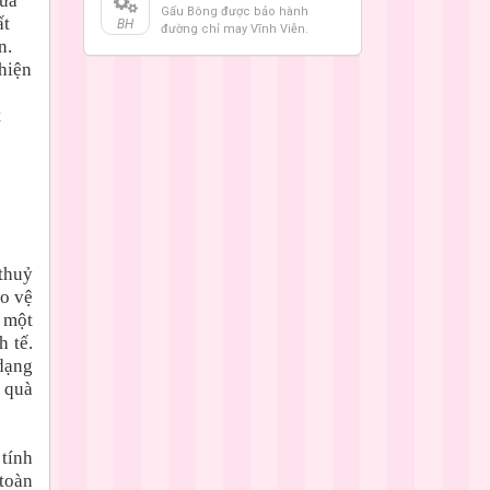
hứa
Gấu Bông được bảo hành
ất
BH
đường chỉ may Vĩnh Viễn.
n.
hiện
t
thuỷ
ảo vệ
a một
h tế.
dạng
 quà
tính
 toàn