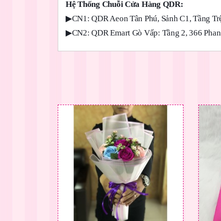
Hệ Thống Chuỗi Cửa Hàng QDR:
▶
CN1: QDR Aeon Tân Phú, Sảnh C1, Tầng Trệ
▶
CN2: QDR Emart Gò Vấp: Tầng 2, 366 Phan 