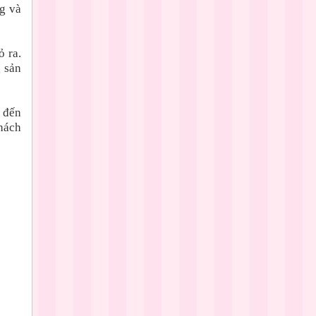
g và
 ra.
g sản
 đến
hách