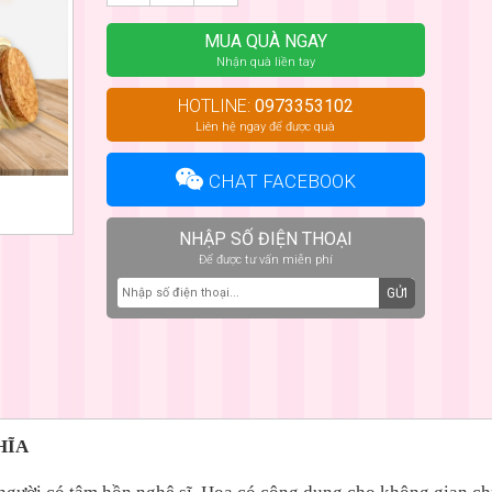
MUA QUÀ NGAY
Nhận quà liền tay
HOTLINE:
0973353102
Liên hệ ngay để được quà
CHAT FACEBOOK
NHẬP SỐ ĐIỆN THOẠI
Để được tư vấn miễn phí
GỬI
HĨA