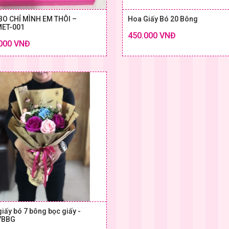
O CHỈ MÌNH EM THÔI –
Hoa Giấy Bó 20 Bông
ET-001
450.000 VNĐ
Chi tiết
000 VNĐ
SIZE & GIÁ
SIZE
iấy bó 7 bông bọc giấy -
7BBG