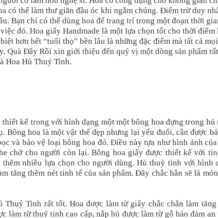
người có tâm hồn nghệ sĩ. Hoa có công dụng cho không gian c
oa có thể làm thư giãn đầu óc khi ngắm chúng. Điểm trừ duy nh
u. Bạn chỉ có thể dùng hoa để trang trí trong một đoạn thời gia
 việc đó. Hoa giấy Handmade là một lựa chọn tốt cho thời điểm 
 biệt hơn hết “tuổi thọ” bền lâu là những đặc điểm mà tất cả mọi
, Quà Đây Rồi xin giới thiệu đến quý vị một dòng sản phẩm rấ
là Hoa Hủ Thuỷ Tinh.
hiết kế trong với hình dạng một một bông hoa đựng trong hủ 
ụ. Bông hoa là một vật thể đẹp nhưng lại yếu đuối, cần được b
 bọc và bảo vệ loại bông hoa đó. Điều này tựa như hình ảnh củ
he chở cho người còn lại. Bông hoa giấy được thiết kế với tin
g thêm nhiều lựa chọn cho người dùng. Hủ thuỷ tinh với hình 
m tăng thêm nét tinh tế của sản phẩm. Đây chắc hẳn sẽ là món
Thuỷ Tinh rất tốt. Hoa được làm từ giấy chắc chắn làm tăng 
ợc làm từ thuỷ tinh cao cấp, nắp hủ được làm từ gỗ bảo đảm an