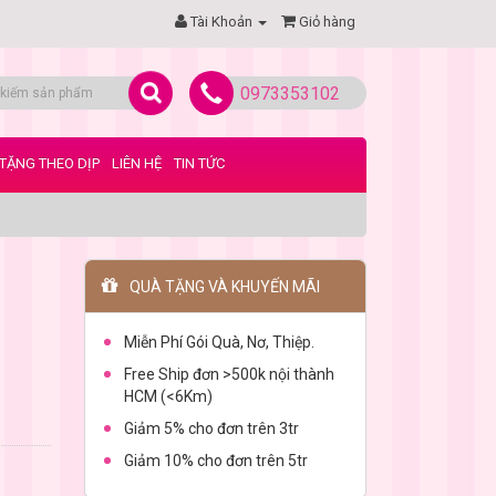
Tài Khoản
Giỏ hàng
0973353102
TẶNG THEO DỊP
LIÊN HỆ
TIN TỨC
QUÀ TẶNG VÀ KHUYẾN MÃI
Miễn Phí Gói Quà, Nơ, Thiệp.
Free Ship đơn >500k nội thành
HCM (<6Km)
Giảm 5% cho đơn trên 3tr
Giảm 10% cho đơn trên 5tr