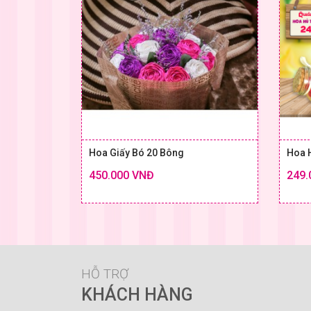
Hoa Giấy Bó 20 Bông
Hoa 
450.000 VNĐ
249.
Chi tiết
SIZE & GIÁ
HỖ TRỢ
KHÁCH HÀNG