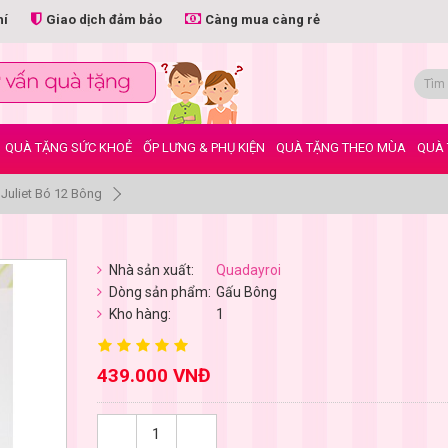
hí
Giao dịch đảm bảo
Càng mua càng rẻ
QUÀ TẶNG SỨC KHOẺ
ỐP LƯNG & PHỤ KIỆN
QUÀ TẶNG THEO MÙA
QUÀ 
Juliet Bó 12 Bông
Nhà sản xuất:
Quadayroi
Dòng sản phẩm:
Gấu Bông
Kho hàng:
1
439.000 VNĐ