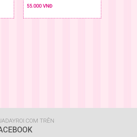
55.000 VNĐ
Chi tiết
Chi tiết
 & GIÁ
SIZE & GIÁ
UADAYROI.COM TRÊN
ACEBOOK