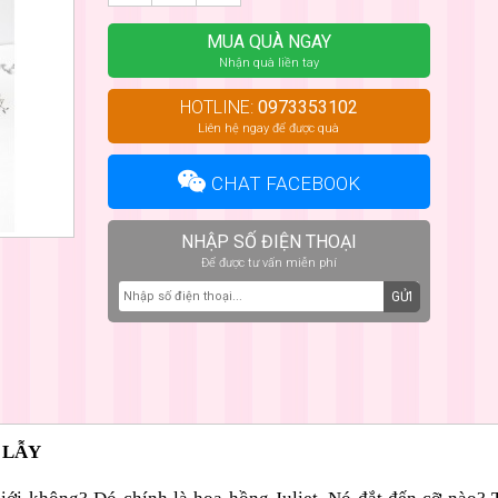
MUA QUÀ NGAY
Nhận quà liền tay
HOTLINE:
0973353102
Liên hệ ngay để được quà
CHAT FACEBOOK
NHẬP SỐ ĐIỆN THOẠI
Để được tư vấn miễn phí
GỬI
 LẪY