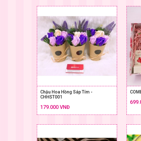
Chậu Hoa Hồng Sáp Tím -
COMB
CHHST001
699.
Chi tiết
179.000 VNĐ
SIZE & GIÁ