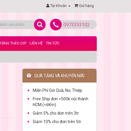
Tài Khoản
Giỏ hàng
0973353102
TẶNG THEO DỊP
LIÊN HỆ
TIN TỨC
QUÀ TẶNG VÀ KHUYẾN MÃI
Miễn Phí Gói Quà, Nơ, Thiệp.
Free Ship đơn >500k nội thành
HCM (<6Km)
Giảm 5% cho đơn trên 3tr
Giảm 10% cho đơn trên 5tr