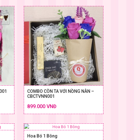
001
COMBO CÒN TA VỚI NỒNG NÀN –
CBCTVNN001
Chi tiết
Chi tiết
899.000 VNĐ
 & GIÁ
SIZE & GIÁ
Hoa Bó 1 Bông