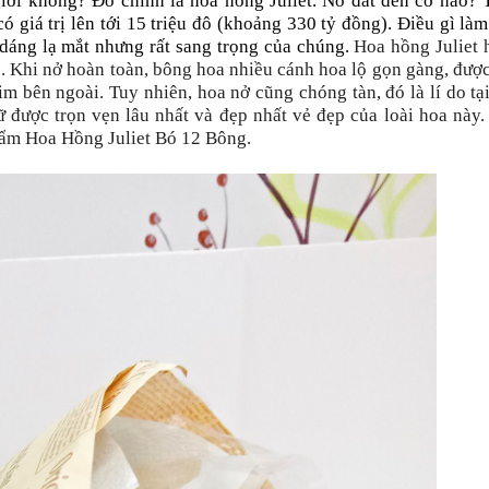
 giới không? Đó chính là hoa hồng Juliet. Nó đắt đến cỡ nào?
ó giá trị lên tới 15 triệu đô (khoảng 330 tỷ đồng). Điều gì là
 dáng lạ mắt nhưng rất sang trọng của chúng.
Hoa hồng Juliet 
c. Khi nở hoàn toàn, bông hoa nhiều cánh hoa lộ gọn gàng, đượ
im bên ngoài. Tuy nhiên, hoa nở cũng chóng tàn, đó là lí do tạ
 được trọn vẹn lâu nhất và đẹp nhất vẻ đẹp của loài hoa này
hẩm Hoa Hồng Juliet Bó 12 Bông.