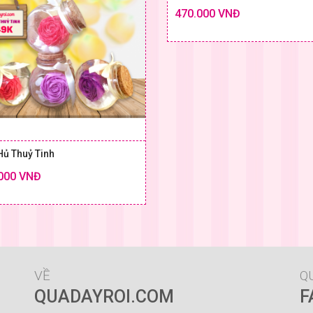
470.000 VNĐ
SIZE
Hủ Thuỷ Tinh
000 VNĐ
Chi tiết
SIZE & GIÁ
VỀ
Q
QUADAYROI.COM
F