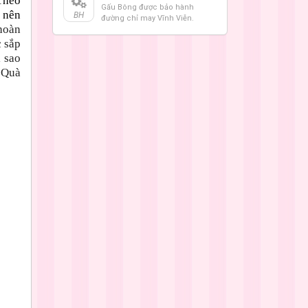
 Theo
Gấu Bông được bảo hành
m nên
BH
đường chỉ may Vĩnh Viễn.
hoàn
c sắp
i sao
. Quà