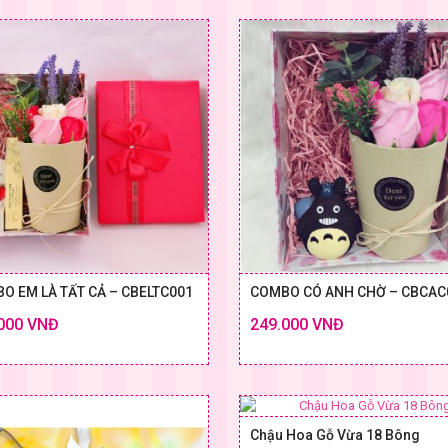
O EM LÀ TẤT CẢ – CBELTC001
COMBO CÓ ANH CHỜ – CBCAC
000 VNĐ
249.000 VNĐ
Chi tiết
SIZE & GIÁ
SIZE
Chậu Hoa Gỗ Vừa 18 Bông