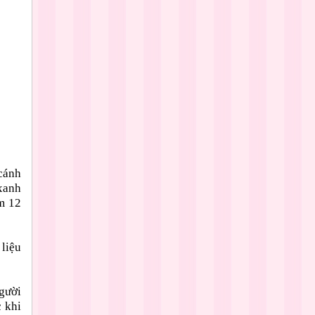
 cánh
xanh
m 12
liệu
gười
c khi