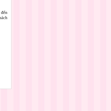
 đến
hách