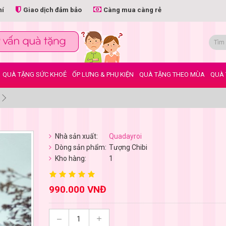
hí
Giao dịch đảm bảo
Càng mua càng rẻ
QUÀ TẶNG SỨC KHOẺ
ỐP LƯNG & PHỤ KIỆN
QUÀ TẶNG THEO MÙA
QUÀ 
Nhà sản xuất:
Quadayroi
Dòng sản phẩm:
Tượng Chibi
Kho hàng:
1
990.000 VNĐ