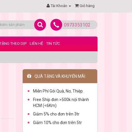
Tài Khoản
Giỏ hàng
0973353102
TẶNG THEO DỊP
LIÊN HỆ
TIN TỨC
QUÀ TẶNG VÀ KHUYẾN MÃI
Miễn Phí Gói Quà, Nơ, Thiệp.
Free Ship đơn >500k nội thành
HCM (<6Km)
Giảm 5% cho đơn trên 3tr
Giảm 10% cho đơn trên 5tr