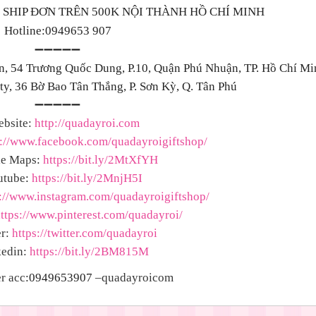
FREE SHIP ĐƠN TRÊN 500K NỘI THÀNH HỒ CHÍ MINH
Hotline:0949653 907
➖➖➖➖➖
ín, 54 Trương Quốc Dung, P.10, Quận Phú Nhuận, TP. Hồ Chí Mi
y, 36 Bờ Bao Tân Thắng, P. Sơn Kỳ, Q. Tân Phú
➖➖➖➖➖
bsite:
http://quadayroi.com
s://www.facebook.com/quadayroigiftshop/
e Maps
:
https://bit.ly/2MtXfYH
utube
:
https://bit.ly/2MnjH5I
s://www.instagram.com/quadayroigiftshop/
ttps://www.pinterest.com/quadayroi/
r:
https://twitter.com/quadayroi
edin:
https://bit.ly/2BM815M
r acc
:0949653907
–quadayroicom