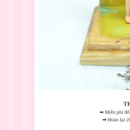
T
➡
Miễn phí đổi
➡
Hoàn lại 2