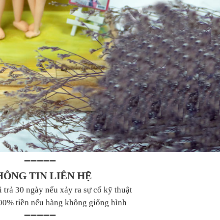
➖➖➖➖➖
HÔNG TIN LIÊN HỆ
 trả 30 ngày nếu xảy ra sự cố kỹ thuật
00% tiền nếu hàng không giống hình
➖➖➖➖➖