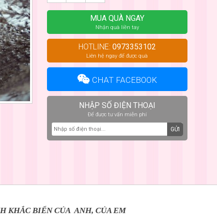
MUA QUÀ NGAY
Nhận quà liền tay
HOTLINE:
0973353102
Liên hệ ngay để được quà
CHAT FACEBOOK
NHẬP SỐ ĐIỆN THOẠI
Để được tư vấn miễn phí
GỬI
H KHẮC BIỂN CỦA ANH, CỦA EM