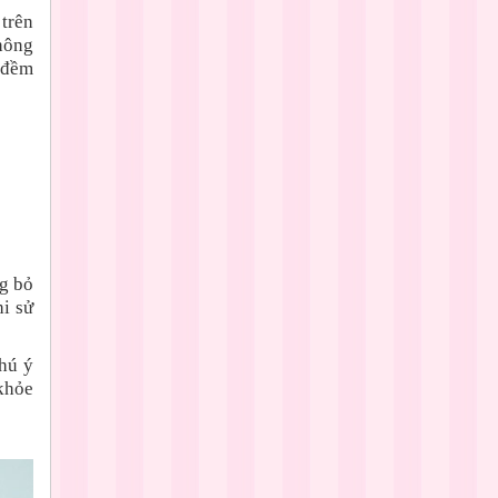
 trên
hông
m đềm
g bỏ
hi sử
hú ý
khỏe