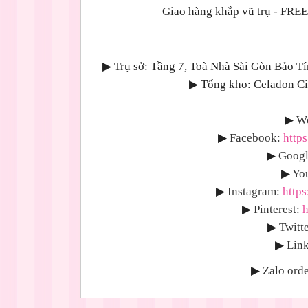
Giao hàng khắp vũ trụ - 
▶
Trụ sở: Tầng 7, Toà Nhà Sài Gòn Bảo T
▶
Tổng kho: Celadon Cit
▶
We
▶
Facebook:
http
▶
Googl
▶
Yo
▶
Instagram:
http
▶
Pinterest:
h
▶
Twitte
▶
Link
▶
Zalo orde