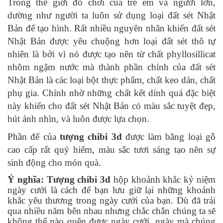
Trong thế giới đồ chơi của trẻ em và người lớn,
dường như người ta luôn sử dụng loại đất sét Nhật
Bản để tạo hình. Rất nhiều nguyên nhân khiến đất sét
Nhật Bản được yêu chuộng hơn loại đất sét thô tự
nhiên là bởi vì nó được tạo nên từ chất phyllosillicat
nhôm ngậm nước mà thành phần chính của đất sét
Nhật Bản là các loại bột thực phẩm, chất keo dán, chất
phụ gia. Chính nhờ những chất kết dính quá đặc biệt
này khiến cho đất sét Nhật Bản có màu sắc tuyệt đẹp,
hút ánh nhìn, và luôn được lựa chọn.
Phần đế của
tượng chibi 3d
được làm bằng loại gỗ
cao cấp rất quý hiếm, màu sắc tươi sáng tạo nên sự
sinh động cho món quà.
Ý nghĩa:
Tượng chibi 3d
hộp khoảnh khắc kỷ niệm
ngày cưới là cách để bạn lưu giữ lại những khoảnh
khắc yêu thương trong ngày cưới của bạn. Dù đã trải
qua nhiều năm bên nhau nhưng chắc chắn chúng ta sẽ
không thể nào quên được ngày cưới, ngày mà chúng