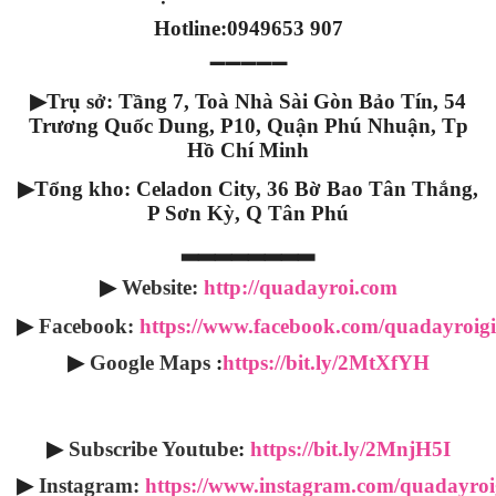
Hotline:0949653 907
➖➖➖➖➖
▶
Trụ sở: Tầng 7, Toà Nhà Sài Gòn Bảo Tín, 54
Trương Quốc Dung, P10, Quận Phú Nhuận, Tp
Hồ Chí Minh
▶
Tổng kho: Celadon City, 36 Bờ Bao Tân Thắng,
P Sơn Kỳ, Q Tân Phú
▂▂▂▂▂▂▂▂
▶
Website:
http://quadayroi.com
▶
Facebook:
https://www.facebook.com/quadayroigi
▶
Google Maps
:
https://bit.ly/2MtXfYH
▶
Subscribe Youtube
:
https://bit.ly/2MnjH5I
▶
Instagram:
https://www.instagram.com/quadayroig