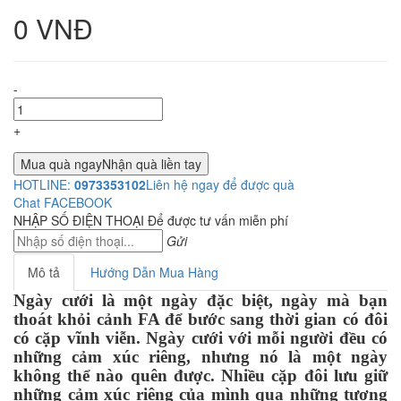
0 VNĐ
-
+
Mua quà ngay
Nhận quà liền tay
HOTLINE:
0973353102
Liên hệ ngay để được quà
Chat FACEBOOK
NHẬP SỐ ĐIỆN THOẠI
Để được tư vấn miễn phí
Gửi
Mô tả
Hướng Dẫn Mua Hàng
Ngày cưới là một ngày đặc biệt, ngày mà bạn
thoát khỏi cảnh FA để bước sang thời gian có đôi
có cặp vĩnh viễn. Ngày cưới với mỗi người đều có
những cảm xúc riêng, nhưng nó là một ngày
không thể nào quên được. Nhiều cặp đôi lưu giữ
những cảm xúc riêng của mình qua những tượng