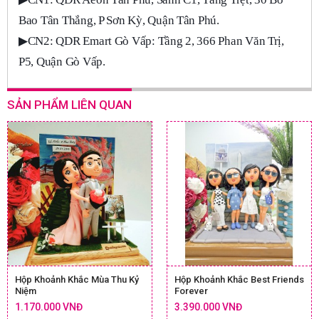
Bao Tân Thắng, P Sơn Kỳ, Quận Tân Phú.
▶
CN2: QDR Emart Gò Vấp: Tầng 2, 366 Phan Văn Trị,
P5, Quận Gò Vấp.
SẢN PHẨM LIÊN QUAN
Hộp Khoảnh Khắc Mùa Thu Kỷ
Hộp Khoảnh Khắc Best Friends
Niệm
Forever
1.170.000 VNĐ
3.390.000 VNĐ