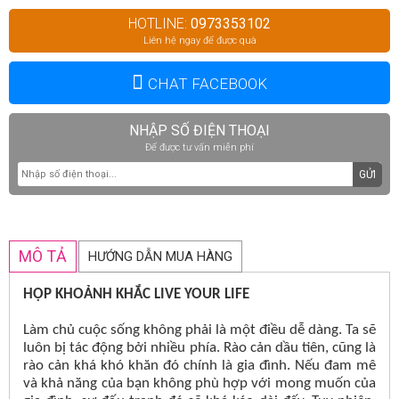
HOTLINE:
0973353102
Liên hệ ngay để được quà
CHAT FACEBOOK
NHẬP SỐ ĐIỆN THOẠI
Để được tư vấn miễn phí
GỬI
MÔ TẢ
HƯỚNG DẪN MUA HÀNG
HỘP KHOẢNH KHẮC LIVE YOUR LIFE
Làm chủ cuộc sống không phải là một điều dễ dàng. Ta sẽ
luôn bị tác động bởi nhiều phía. Rào cản dầu tiên, cũng là
rào cản khá khó khăn đó chính là gia đình. Nếu đam mê
và khả năng của bạn không phù hợp với mong muốn của