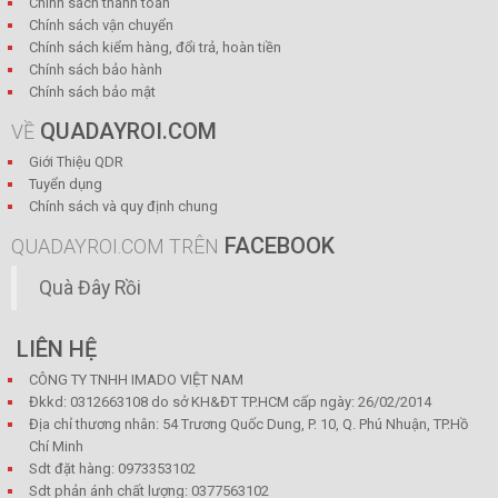
Chính sách thanh toán
Chính sách vận chuyển
Chính sách kiểm hàng, đổi trả, hoàn tiền
Chính sách bảo hành
Chính sách bảo mật
QUADAYROI.COM
VỀ
Giới Thiệu QDR
Tuyển dụng
Chính sách và quy định chung
FACEBOOK
QUADAYROI.COM TRÊN
Quà Đây Rồi
LIÊN HỆ
CÔNG TY TNHH IMADO VIỆT NAM
Đkkd: 0312663108 do sở KH&ĐT TP.HCM cấp ngày: 26/02/2014
Địa chỉ thương nhân: 54 Trương Quốc Dung, P. 10, Q. Phú Nhuận, TP.Hồ
Chí Minh
Sdt đặt hàng: 0973353102
Sdt phản ánh chất lượng: 0377563102