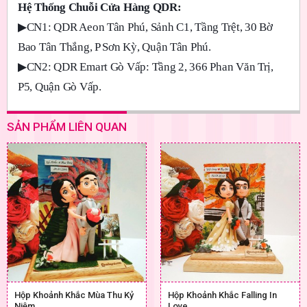
Hệ Thống Chuỗi Cửa Hàng QDR:
▶
CN1: QDR Aeon Tân Phú, Sảnh C1, Tầng Trệt, 30 Bờ
Bao Tân Thắng, P Sơn Kỳ, Quận Tân Phú.
▶
CN2: QDR Emart Gò Vấp: Tầng 2, 366 Phan Văn Trị,
P5, Quận Gò Vấp.
SẢN PHẨM LIÊN QUAN
Hộp Khoảnh Khắc Mùa Thu Kỷ
Hộp Khoảnh Khắc Falling In
Niệm
Love