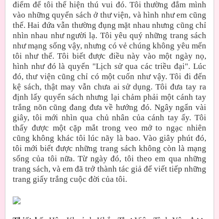
điểm để tôi thể hiện thú vui đó. Tôi thường đắm mình
vào những quyển sách ở thư viện, và hình như em cũng
thế. Hai đứa vẫn thường đụng mặt nhau nhưng cũng chỉ
nhìn nhau như người lạ. Tôi yêu quý những trang sách
như mạng sống vậy, nhưng có vẻ chúng không yêu mến
tôi như thế. Tôi biết được điều này vào một ngày nọ,
hình như đó là quyển "Lịch sử qua các triều đại". Lúc
đó, thư viện cũng chỉ có một cuốn như vậy. Tôi đi đến
kệ sách, thật may vẫn chưa ai sử dụng. Tôi đưa tay ra
định lấy quyển sách nhưng lại chảm phải một cánh tay
trắng nõn cũng đang đưa về hướng đó. Ngây ngẩn vài
giây, tôi mới nhìn qua chủ nhân của cánh tay ấy. Tôi
thấy được một cặp mắt trong veo mở to ngạc nhiên
cũng không khác tôi lúc nãy là bao. Vào giây phút đó,
tôi mới biết được những trang sách không còn là mạng
sống của tôi nữa. Từ ngày đó, tôi theo em qua những
trang sách, và em đã trở thành tác giả để viết tiếp những
trang giấy trắng cuộc đời của tôi.