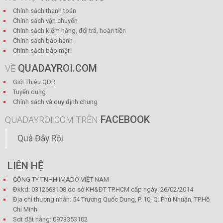
Chính sách thanh toán
Chính sách vận chuyển
Chính sách kiểm hàng, đổi trả, hoàn tiền
Chính sách bảo hành
Chính sách bảo mật
QUADAYROI.COM
VỀ
Giới Thiệu QDR
Tuyển dụng
Chính sách và quy định chung
FACEBOOK
QUADAYROI.COM TRÊN
Quà Đây Rồi
LIÊN HỆ
CÔNG TY TNHH IMADO VIỆT NAM
Đkkd: 0312663108 do sở KH&ĐT TP.HCM cấp ngày: 26/02/2014
Địa chỉ thương nhân: 54 Trương Quốc Dung, P. 10, Q. Phú Nhuận, TP.Hồ
Chí Minh
Sdt đặt hàng: 0973353102