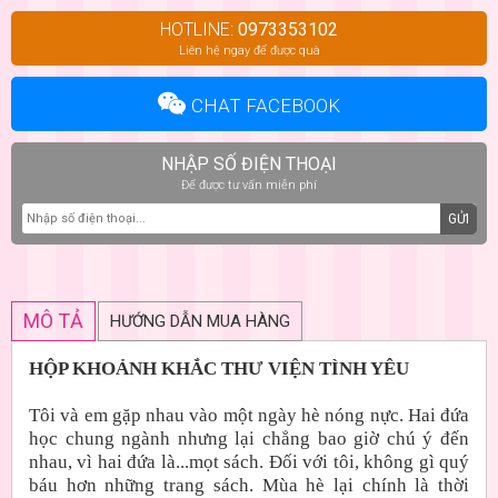
HOTLINE:
0973353102
Liên hệ ngay để được quà
CHAT FACEBOOK
NHẬP SỐ ĐIỆN THOẠI
Để được tư vấn miễn phí
GỬI
MÔ TẢ
HƯỚNG DẪN MUA HÀNG
HỘP KHOẢNH KHẮC THƯ VIỆN TÌNH YÊU
Tôi và em gặp nhau vào một ngày hè nóng nực. Hai đứa
học chung ngành nhưng lại chẳng bao giờ chú ý đến
nhau, vì hai đứa là...mọt sách. Đối với tôi, không gì quý
báu hơn những trang sách. Mùa hè lại chính là thời