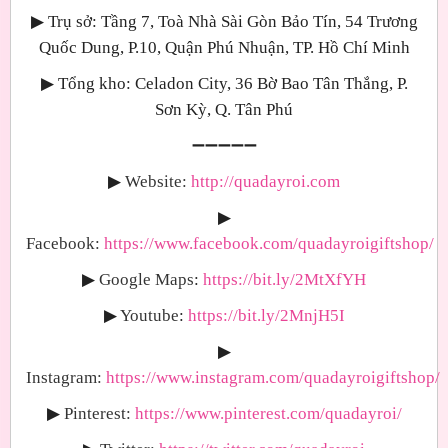
▶
Trụ sở: Tầng 7, Toà Nhà Sài Gòn Bảo Tín, 54 Trương
Quốc Dung, P.10, Quận Phú Nhuận, TP. Hồ Chí Minh
▶
Tổng kho: Celadon City, 36 Bờ Bao Tân Thắng, P.
Sơn Kỳ, Q. Tân Phú
➖➖➖➖➖
▶
Website:
http://quadayroi.com
▶
Facebook:
https://www.facebook.com/quadayroigiftshop/
▶
Google Maps
:
https://bit.ly/2MtXfYH
▶
Youtube
:
https://bit.ly/2MnjH5I
▶
Instagram:
https://www.instagram.com/quadayroigiftshop/
▶
Pinterest:
https://www.pinterest.com/quadayroi/