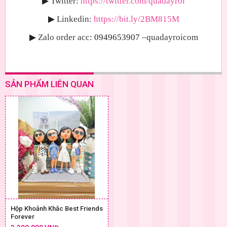
▶
Twitter:
https://twitter.com/quadayroi
▶
Linkedin:
https://bit.ly/2BM815M
▶
Zalo order acc
: 0949653907
–quadayroicom
SẢN PHẨM LIÊN QUAN
Hộp Khoảnh Khắc Best Friends
Forever