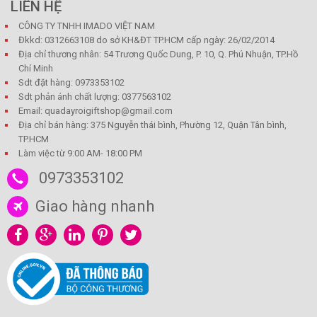
LIÊN HỆ
CÔNG TY TNHH IMADO VIỆT NAM
Đkkd: 0312663108 do sở KH&ĐT TP.HCM cấp ngày: 26/02/2014
Địa chỉ thương nhân: 54 Trương Quốc Dung, P. 10, Q. Phú Nhuận, TP.Hồ
Chí Minh
Sdt đặt hàng: 0973353102
Sdt phản ánh chất lượng: 0377563102
Email: quadayroigiftshop@gmail.com
Địa chỉ bán hàng: 375 Nguyễn thái bình, Phường 12, Quận Tân bình,
TP.HCM
Làm việc từ 9:00 AM- 18:00 PM
0973353102
Giao hàng nhanh