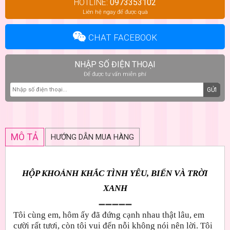
HOTLINE:
0973353102
Liên hệ ngay để được quà
CHAT FACEBOOK
NHẬP SỐ ĐIỆN THOẠI
Để được tư vấn miễn phí
GỬI
MÔ TẢ
HƯỚNG DẪN MUA HÀNG
HỘP KHOẢNH KHẮC TÌNH YÊU, BIỂN VÀ TRỜI
XANH
➖➖➖➖➖
Tôi cùng em, hôm ấy đã đứng cạnh nhau thật lâu, em
cười rất tươi, còn tôi vui đến nỗi không nói nên lời. Tôi