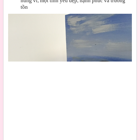
hùng vĩ, một tình yêu đẹp, hạnh phúc và trường
tồn