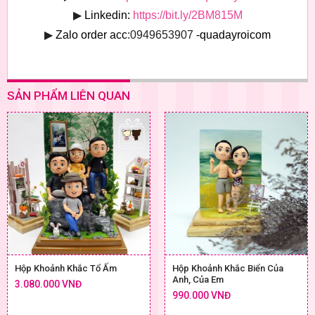
▶
Linkedin:
https://bit.ly/2BM815M
▶
Zalo order acc
:0949653907
-quadayroicom
SẢN PHẨM LIÊN QUAN
Hộp Khoảnh Khắc Tổ Ấm
Hộp Khoảnh Khắc Biển Của
Anh, Của Em
3.080.000 VNĐ
990.000 VNĐ