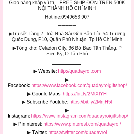
Giao hàng khắp vũ trụ - FREE SHIP ĐƠN TRÊN 500K
NỘI THÀNH HỒ CHÍ MINH
Hotline:0949653 907
➖➖➖➖➖
▶
Trụ sở: Tầng 7, Toà Nhà Sài Gòn Bảo Tín, 54 Trương
Quốc Dung, P10, Quận Phú Nhuận, Tp Hồ Chí Minh
▶
Tổng kho: Celadon City, 36 Bờ Bao Tân Thắng, P
Sơn Kỳ, Q Tân Phú
▂▂▂▂▂▂▂▂
▶
Website:
http://quadayroi.com
▶
Facebook:
https://www.facebook.com/quadayroigiftshop/
▶
Google Maps
:
https://bit.ly/2MtXfYH
▶
Subscribe Youtube
:
https://bit.ly/2MnjH5I
▶
Instagram:
https://www.instagram.com/quadayroigiftshop/
▶
Pininterest:
https://www.pinterest.com/quadayroi/
▶
Twitter:
https://twitter.com/quadayroi