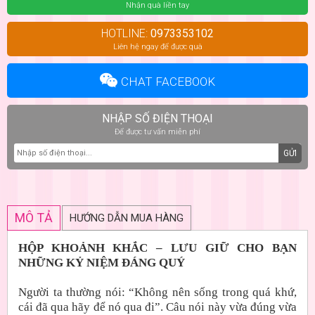
Nhận quà liền tay
HOTLINE:
0973353102
Liên hệ ngay để được quà
CHAT FACEBOOK
NHẬP SỐ ĐIỆN THOẠI
Để được tư vấn miễn phí
GỬI
MÔ TẢ
HƯỚNG DẪN MUA HÀNG
HỘP KHOẢNH KHẮC – LƯU GIỮ CHO BẠN
NHỮNG KỶ NIỆM ĐÁNG QUÝ
Người ta thường nói: “Không nên sống trong quá khứ,
cái đã qua hãy để nó qua đi”. Câu nói này vừa đúng vừa