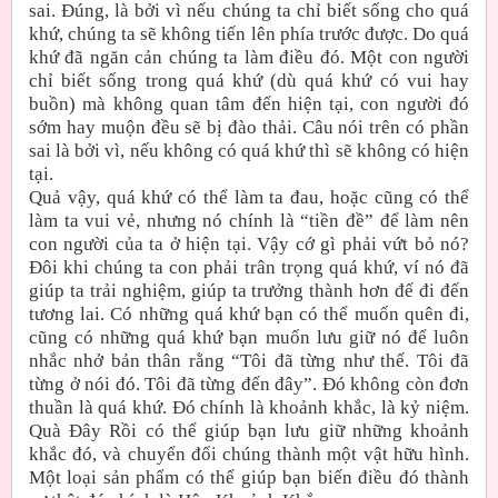
sai. Đúng, là bởi vì nếu chúng ta chỉ biết sống cho quá
khứ, chúng ta sẽ không tiến lên phía trước được. Do quá
khứ đã ngăn cản chúng ta làm điều đó. Một con người
chỉ biết sống trong quá khứ (dù quá khứ có vui hay
buồn) mà không quan tâm đến hiện tại, con người đó
sớm hay muộn đều sẽ bị đào thải. Câu nói trên có phần
sai là bởi vì, nếu không có quá khứ thì sẽ không có hiện
tại.
Quả vậy, quá khứ có thể làm ta đau, hoặc cũng có thể
làm ta vui vẻ, nhưng nó chính là “tiền đề” để làm nên
con người của ta ở hiện tại. Vậy cớ gì phải vứt bỏ nó?
Đôi khi chúng ta con phải trân trọng quá khứ, ví nó đã
giúp ta trải nghiệm, giúp ta trưởng thành hơn để đi đến
tương lai. Có những quá khứ bạn có thể muốn quên đi,
cũng có những quá khứ bạn muốn lưu giữ nó để luôn
nhắc nhở bản thân rằng “Tôi đã từng như thế. Tôi đã
từng ở nói đó. Tôi đã từng đến đây”. Đó không còn đơn
thuần là quá khứ. Đó chính là khoảnh khắc, là kỷ niệm.
Quà Đây Rồi có thể giúp bạn lưu giữ những khoảnh
khắc đó, và chuyển đổi chúng thành một vật hữu hình.
Một loại sản phẩm có thể giúp bạn biến điều đó thành