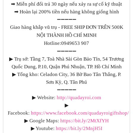
➡
Miễn phí đổi trả 30 ngày nếu xảy ra sự cố kỹ thuật
➡
Hoàn lại 200% tiền nếu hàng không giống hình
➖➖➖➖➖
Giao hàng khắp vũ trụ - FREE SHIP ĐƠN TRÊN 500K
NỘI THÀNH HỒ CHÍ MINH
Hotline:0949653 907
➖➖➖➖➖
▶
Trụ sở: Tầng 7, Toà Nhà Sài Gòn Bảo Tín, 54 Trương
Quốc Dung, P.10, Quận Phú Nhuận, TP. Hồ Chí Minh
▶
Tổng kho: Celadon City, 36 Bờ Bao Tân Thắng, P.
Sơn Kỳ, Q. Tân Phú
➖➖➖➖➖
▶
Website:
http://quadayroi.com
▶
Facebook:
https://www.facebook.com/quadayroigiftshop/
▶
Google Maps
:
https://bit.ly/2MtXfYH
▶
Youtube
:
https://bit.ly/2MnjH5I