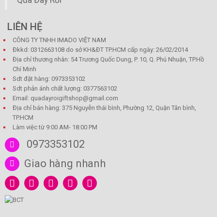
LIÊN HỆ
CÔNG TY TNHH IMADO VIỆT NAM
Đkkd: 0312663108 do sở KH&ĐT TP.HCM cấp ngày: 26/02/2014
Địa chỉ thương nhân: 54 Trương Quốc Dung, P. 10, Q. Phú Nhuận, TP.Hồ
Chí Minh
Sdt đặt hàng: 0973353102
Sdt phản ánh chất lượng: 0377563102
Email: quadayroigiftshop@gmail.com
Địa chỉ bán hàng: 375 Nguyễn thái bình, Phường 12, Quận Tân bình,
TP.HCM
Làm việc từ 9:00 AM- 18:00 PM
0973353102
Giao hàng nhanh