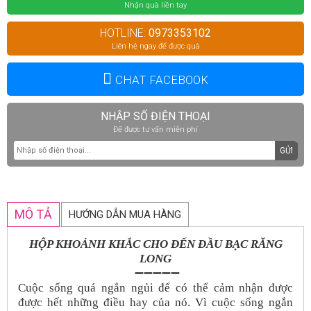
Nhận quà liền tay
HOTLINE:
0973353102
Liên hệ ngay để được quà
CHAT FACEBOOK
NHẬP SỐ ĐIỆN THOẠI
Để được tư vấn miễn phí
GỬI
MÔ TẢ
HƯỚNG DẪN MUA HÀNG
HỘP KHOẢNH KHẮC CHO ĐẾN ĐẦU BẠC RĂNG
LONG
➖➖➖➖➖
Cuộc sống quá ngắn ngủi để có thể cảm nhận được
được hết những điều hay của nó. Vì cuộc sống ngắn