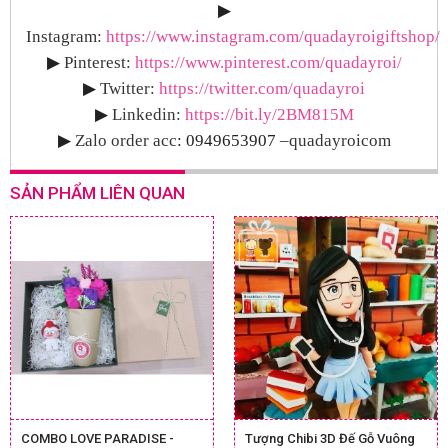
▶
Instagram:
https://www.instagram.com/quadayroigiftshop/
▶
Pinterest:
https://www.pinterest.com/quadayroi/
▶
Twitter:
https://twitter.com/quadayroi
▶
Linkedin:
https://bit.ly/2BM815M
▶
Zalo order acc
: 0949653907
–quadayroicom
SẢN PHẨM LIÊN QUAN
COMBO LOVE PARADISE -
Tượng Chibi 3D Đế Gỗ Vuông