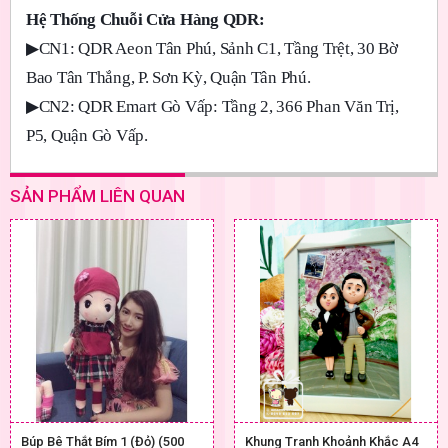
Hệ Thống Chuỗi Cửa Hàng QDR:
▶
CN1: QDR Aeon Tân Phú, Sảnh C1, Tầng Trệt, 30 Bờ
Bao Tân Thắng, P. Sơn Kỳ, Quận Tân Phú.
▶
CN2: QDR Emart Gò Vấp: Tầng 2, 366 Phan Văn Trị,
P5, Quận Gò Vấp.
SẢN PHẨM LIÊN QUAN
Búp Bê Thắt Bím 1 (Đỏ) (500
Khung Tranh Khoảnh Khắc A4