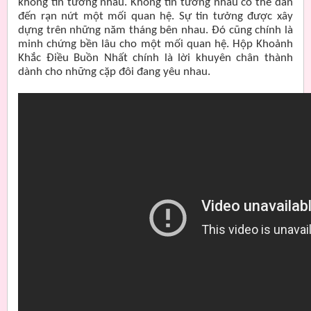
không tin tưởng nhau. Không tin tưởng nhau có thể dẫn
đến rạn nứt một mối quan hệ. Sự tin tưởng được xây
dựng trên những năm tháng bên nhau. Đó cũng chính là
minh chứng bền lâu cho một mối quan hệ. Hộp Khoảnh
Khắc Điều Buồn Nhất chính là lời khuyên chân thành
dành cho những cặp đôi đang yêu nhau.