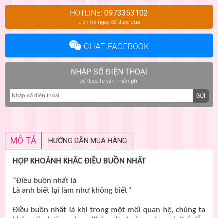
HOTLINE:
0973353102
Liên hệ ngay để được quà
CHAT FACEBOOK
NHẬP SỐ ĐIỆN THOẠI
Để được tư vấn miễn phí
GỬI
MÔ TẢ
HƯỚNG DẪN MUA HÀNG
HỘP KHOẢNH KHẮC ĐIỀU BUỒN NHẤT
“Điều buồn nhất là
Là anh biết lại làm như không biết”
Điều buồn nhất là khi trong một mối quan hệ, chúng ta