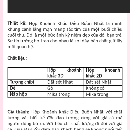
Thiết kế:
Hộp Khoảnh Khắc Điều Buồn Nhất là mình
khung cảnh lãng mạn mang sắc tím của một buổi chiều
cuối thu. Đó là một bức ảnh kỷ niệm đẹp của đôi bạn trẻ.
Sự tin tưởng họ trao cho nhau là sợi dây bền chặt giữ lấy
mối quan hệ.
Chất liệu:
Hộp khoảnh
Hộp khoảnh
khắc 3D
khắc 2D
Tượng chibi
Đất sét Nhật
Đất sét Nhật
Đế
Gỗ
Không có
Nắp hộp
Mika trong
Mika trong
Giá thành:
Hộp Khoảnh Khắc Điều Buồn Nhất với chất
lượng và thiết kế độc đáo tương xứng với giá cả mà
người dùng bỏ ra. Với tiêu chí chất lượng đi đôi với giá
cả, Quà Đây Rồi đảm bảo khách hàng sẽ không nuối tiếc