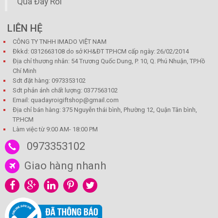
Quà Đây Rồi
LIÊN HỆ
CÔNG TY TNHH IMADO VIỆT NAM
Đkkd: 0312663108 do sở KH&ĐT TP.HCM cấp ngày: 26/02/2014
Địa chỉ thương nhân: 54 Trương Quốc Dung, P. 10, Q. Phú Nhuận, TP.Hồ
Chí Minh
Sdt đặt hàng: 0973353102
Sdt phản ánh chất lượng: 0377563102
Email: quadayroigiftshop@gmail.com
Địa chỉ bán hàng: 375 Nguyễn thái bình, Phường 12, Quận Tân bình,
TP.HCM
Làm việc từ 9:00 AM- 18:00 PM
0973353102
Giao hàng nhanh