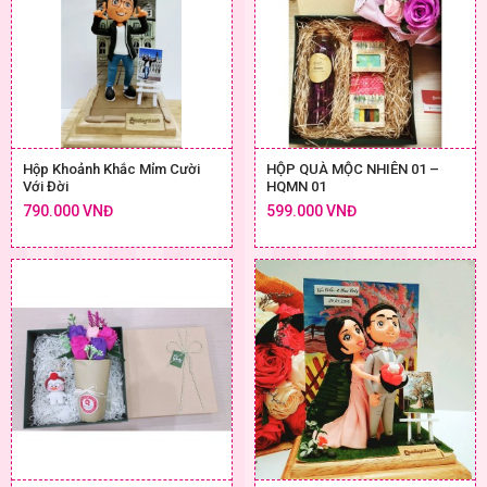
Hộp Khoảnh Khắc Mỉm Cười
HỘP QUÀ MỘC NHIÊN 01 –
Với Đời
HQMN 01
790.000 VNĐ
599.000 VNĐ