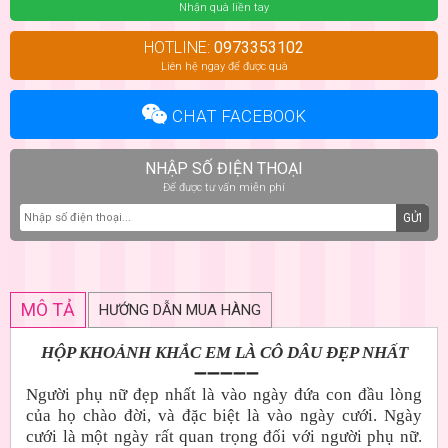
Nhận quà liền tay
HOTLINE:
0973353102
Liên hệ ngay để được quà
CHAT FACEBOOK
NHẬP SỐ ĐIỆN THOẠI
Để được tư vấn miễn phí
GỬI
MÔ TẢ
HƯỚNG DẪN MUA HÀNG
HỘP KHOẢNH KHẮC EM LÀ CÔ DÂU ĐẸP NHẤT
➖➖➖➖➖
Người phụ nữ đẹp nhất là vào ngày đứa con đầu lòng
của họ chào đời, và đặc biệt là vào ngày cưới. Ngày
cưới là một ngày rất quan trọng đối với người phụ nữ.