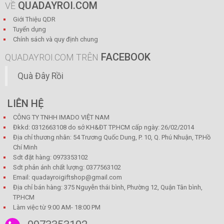
QUADAYROI.COM
VỀ
Giới Thiệu QDR
Tuyển dụng
Chính sách và quy định chung
FACEBOOK
QUADAYROI.COM TRÊN
Quà Đây Rồi
LIÊN HỆ
CÔNG TY TNHH IMADO VIỆT NAM
Đkkd: 0312663108 do sở KH&ĐT TP.HCM cấp ngày: 26/02/2014
Địa chỉ thương nhân: 54 Trương Quốc Dung, P. 10, Q. Phú Nhuận, TP.Hồ
Chí Minh
Sdt đặt hàng: 0973353102
Sdt phản ánh chất lượng: 0377563102
Email: quadayroigiftshop@gmail.com
Địa chỉ bán hàng: 375 Nguyễn thái bình, Phường 12, Quận Tân bình,
TP.HCM
Làm việc từ 9:00 AM- 18:00 PM