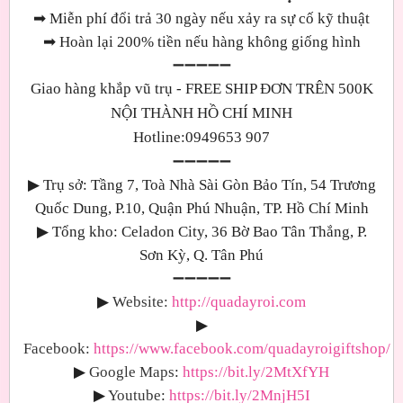
➡
Miễn phí đổi trả 30 ngày nếu xảy ra sự cố kỹ thuật
➡
Hoàn lại 200% tiền nếu hàng không giống hình
➖➖➖➖➖
Giao hàng khắp vũ trụ - FREE SHIP ĐƠN TRÊN 500K
NỘI THÀNH HỒ CHÍ MINH
Hotline:0949653 907
➖➖➖➖➖
▶
Trụ sở: Tầng 7, Toà Nhà Sài Gòn Bảo Tín, 54 Trương
Quốc Dung, P.10, Quận Phú Nhuận, TP. Hồ Chí Minh
▶
Tổng kho: Celadon City, 36 Bờ Bao Tân Thắng, P.
Sơn Kỳ, Q. Tân Phú
➖➖➖➖➖
▶
Website:
http://quadayroi.com
▶
Facebook:
https://www.facebook.com/quadayroigiftshop/
▶
Google Maps
:
https://bit.ly/2MtXfYH
▶
Youtube
:
https://bit.ly/2MnjH5I