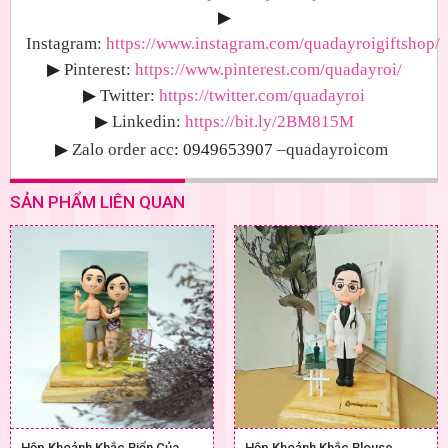
▶
Instagram:
https://www.instagram.com/quadayroigiftshop/
▶
Pinterest:
https://www.pinterest.com/quadayroi/
▶
Twitter:
https://twitter.com/quadayroi
▶
Linkedin:
https://bit.ly/2BM815M
▶
Zalo order acc
: 0949653907
–quadayroicom
SẢN PHẨM LIÊN QUAN
Hộp Khoảnh Khắc Biển Của
Hộp Khoảnh Khắc Blouse