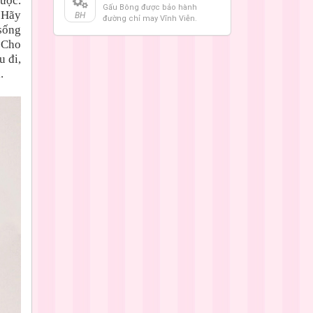
được.
Gấu Bông được bảo hành
? Hãy
BH
đường chỉ may Vĩnh Viễn.
 sống
. Cho
u đi,
.