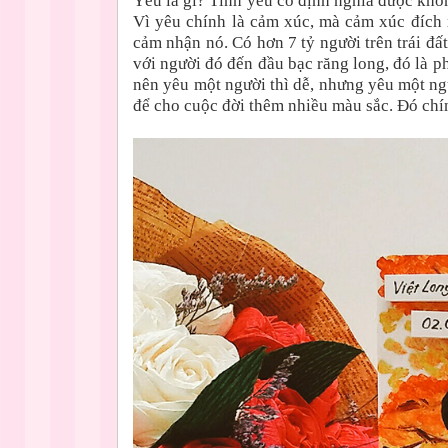
Yêu là gì? Tình yêu có định nghĩa được khô
Vì yêu chính là cảm xúc, mà cảm xúc đích x
cảm nhận nó. Có hơn 7 tỷ người trên trái đấ
với người đó đến đầu bạc răng long, đó là ph
nên yêu một người thì dễ, nhưng yêu một ng
để cho cuộc đời thêm nhiều màu sắc. Đó chí