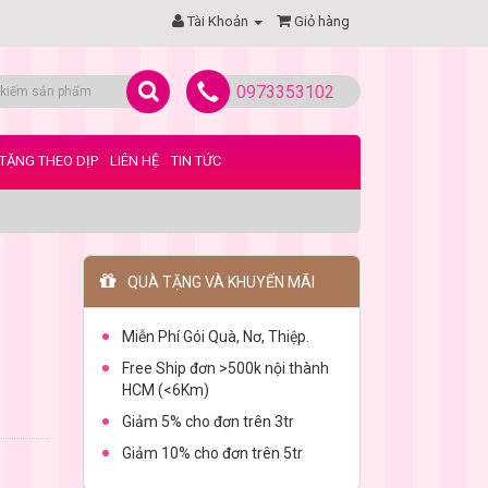
Tài Khoản
Giỏ hàng
0973353102
TẶNG THEO DỊP
LIÊN HỆ
TIN TỨC
QUÀ TẶNG VÀ KHUYẾN MÃI
Miễn Phí Gói Quà, Nơ, Thiệp.
Free Ship đơn >500k nội thành
HCM (<6Km)
Giảm 5% cho đơn trên 3tr
Giảm 10% cho đơn trên 5tr