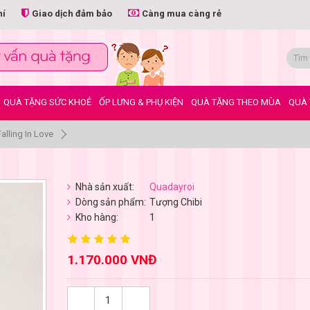
hí
Giao dịch đảm bảo
Càng mua càng rẻ
QUÀ TẶNG SỨC KHOẺ
ỐP LƯNG & PHỤ KIỆN
QUÀ TẶNG THEO MÙA
QUÀ 
lling In Love
Nhà sản xuất:
Quadayroi
Dòng sản phẩm:
Tượng Chibi
Kho hàng:
1
1.170.000 VNĐ