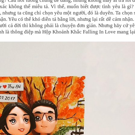
ng? Câu hỏi tưởng chừng dễ dàng, nhưng không mấy ai trả lời 
ác không thể miêu tả. Vì thế, muốn biết được tình yêu là gì
t, nhưng ta cũng chỉ chọn yêu một người, đó là duyên. Ta chọn
ận. Yêu có thể khó diễn tả bằng lời, nhưng lại rất dễ cảm nhận
ười cả đời thì không phải là chuyện đơn giản. Nhưng hãy cứ yê
nh là thông điệp mà Hộp Khoảnh Khắc Falling In Love mang lại