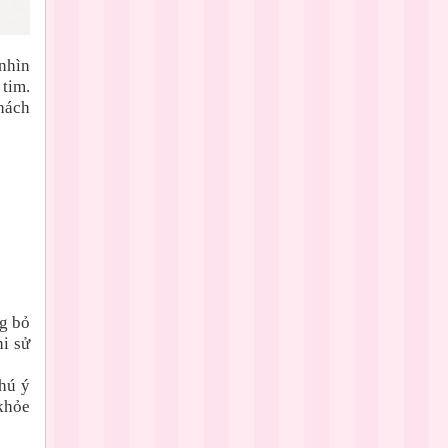
nhìn
tim.
hách
g bỏ
hi sử
hú ý
khỏe