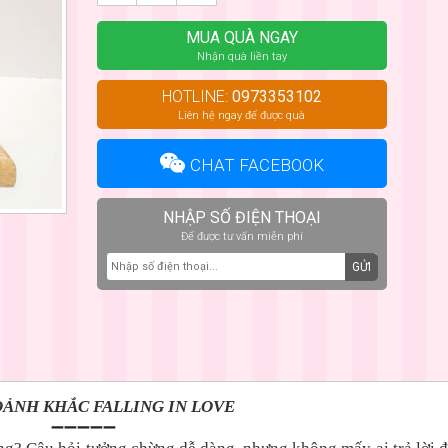
MUA QUÀ NGAY
Nhận quà liền tay
HOTLINE:
0973353102
Liên hệ ngay để được quà
CHAT FACEBOOK
NHẬP SỐ ĐIỆN THOẠI
Để được tư vấn miễn phí
GỬI
ẢNH KHẮC FALLING IN LOVE
➖➖➖➖➖