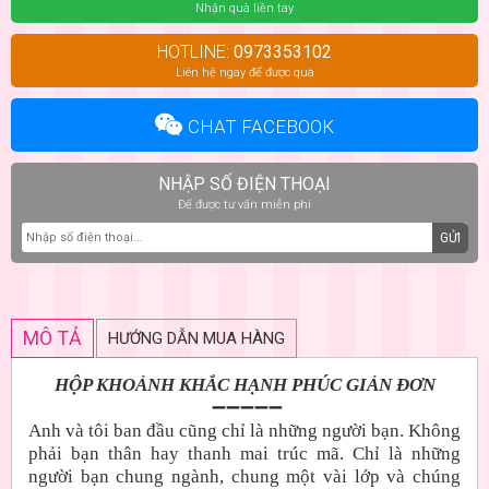
Nhận quà liền tay
HOTLINE:
0973353102
Liên hệ ngay để được quà
CHAT FACEBOOK
NHẬP SỐ ĐIỆN THOẠI
Để được tư vấn miễn phí
GỬI
MÔ TẢ
HƯỚNG DẪN MUA HÀNG
HỘP KHOẢNH KHẮC HẠNH PHÚC GIẢN ĐƠN
➖➖➖➖➖
Anh và tôi ban đầu cũng chỉ là những người bạn. Không
phải bạn thân hay thanh mai trúc mã. Chỉ là những
người bạn chung ngành, chung một vài lớp và chúng