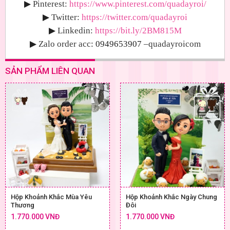
▶
Pinterest:
https://www.pinterest.com/quadayroi/
▶
Twitter:
https://twitter.com/quadayroi
▶
Linkedin:
https://bit.ly/2BM815M
▶
Zalo order acc
: 0949653907
–quadayroicom
SẢN PHẨM LIÊN QUAN
Hộp Khoảnh Khắc Mùa Yêu
Hộp Khoảnh Khắc Ngày Chung
Thương
Đôi
1.770.000 VNĐ
1.770.000 VNĐ