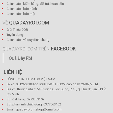
Chính sách kiểm hàng, đổi trả, hoàn tiền
Chính sách bảo hành
Chính sách bảo mật
QUADAYROI.COM
VỀ
Giới Thiệu QDR
Tuyển dụng
Chính sách và quy định chung
FACEBOOK
QUADAYROI.COM TRÊN
Quà Đây Rồi
LIÊN HỆ
CÔNG TY TNHH IMADO VIỆT NAM
Đkkd: 0312663108 do sở KH&ĐT TP.HCM cấp ngày: 26/02/2014
Địa chỉ thương nhân: 54 Trương Quốc Dung, P. 10, Q. Phú Nhuận, TP.Hồ
Chí Minh
Sdt đặt hàng: 0973353102
Sdt phản ánh chất lượng: 0377563102
Email: quadayroigiftshop@gmail.com