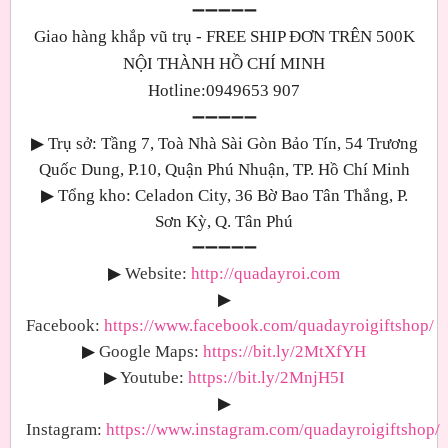
➖➖➖➖➖
Giao hàng khắp vũ trụ - FREE SHIP ĐƠN TRÊN 500K
NỘI THÀNH HỒ CHÍ MINH
Hotline:0949653 907
➖➖➖➖➖
▶
Trụ sở: Tầng 7, Toà Nhà Sài Gòn Bảo Tín, 54 Trương
Quốc Dung, P.10, Quận Phú Nhuận, TP. Hồ Chí Minh
▶
Tổng kho: Celadon City, 36 Bờ Bao Tân Thắng, P.
Sơn Kỳ, Q. Tân Phú
➖➖➖➖➖
▶
Website:
http://quadayroi.com
▶
Facebook:
https://www.facebook.com/quadayroigiftshop/
▶
Google Maps
:
https://bit.ly/2MtXfYH
▶
Youtube
:
https://bit.ly/2MnjH5I
▶
Instagram:
https://www.instagram.com/quadayroigiftshop/