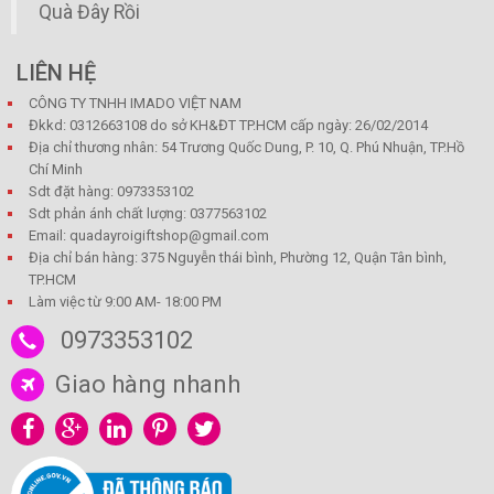
Quà Đây Rồi
LIÊN HỆ
CÔNG TY TNHH IMADO VIỆT NAM
Đkkd: 0312663108 do sở KH&ĐT TP.HCM cấp ngày: 26/02/2014
Địa chỉ thương nhân: 54 Trương Quốc Dung, P. 10, Q. Phú Nhuận, TP.Hồ
Chí Minh
Sdt đặt hàng: 0973353102
Sdt phản ánh chất lượng: 0377563102
Email: quadayroigiftshop@gmail.com
Địa chỉ bán hàng: 375 Nguyễn thái bình, Phường 12, Quận Tân bình,
TP.HCM
Làm việc từ 9:00 AM- 18:00 PM
0973353102
Giao hàng nhanh