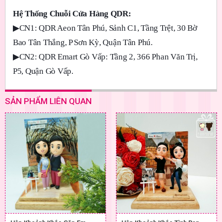
Hệ Thống Chuỗi Cửa Hàng QDR:
▶
CN1: QDR Aeon Tân Phú, Sảnh C1, Tầng Trệt, 30 Bờ
Bao Tân Thắng, P Sơn Kỳ, Quận Tân Phú.
▶
CN2: QDR Emart Gò Vấp: Tầng 2, 366 Phan Văn Trị,
P5, Quận Gò Vấp.
SẢN PHẨM LIÊN QUAN