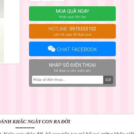
MUA QUÀ NGAY
Nhận quà liền tay
HOTLINE:
0973353102
Liên hệ ngay để được quà
CHAT FACEBOOK
NHẬP SỐ ĐIỆN THOẠI
Để được tư vấn miễn phí
GỬI
ẢNH KHẮC NGÀY CON RA ĐỜI
➖➖➖➖➖