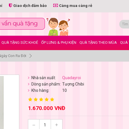
hí
Giao dịch đảm bảo
Càng mua càng rẻ
QUÀ TẶNG SỨC KHOẺ
ỐP LƯNG & PHỤ KIỆN
QUÀ TẶNG THEO MÙA
QUÀ 
gày Con Ra Đời
Nhà sản xuất:
Quadayroi
Dòng sản phẩm:
Tượng Chibi
Kho hàng:
10
1.670.000 VNĐ