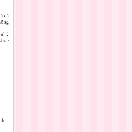
á cả
không
hú ý
khỏe
nh