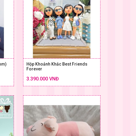
 mm)
Hộp Khoảnh Khắc Best Friends
Forever
Chi tiết
Chi tiết
3.390.000 VNĐ
 & GIÁ
SIZE & GIÁ