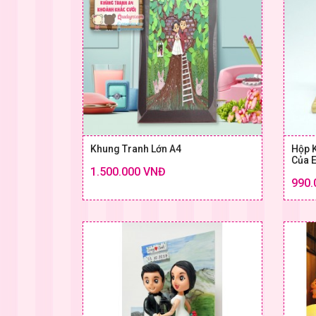
Khung Tranh Lớn A4
Hộp 
Của 
1.500.000 VNĐ
Chi tiết
990.
SIZE & GIÁ