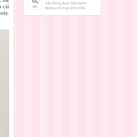
t, mẹ
Gấu Bông được bảo hành
à cái
BH
đường chỉ may Vĩnh Viễn.
 này.