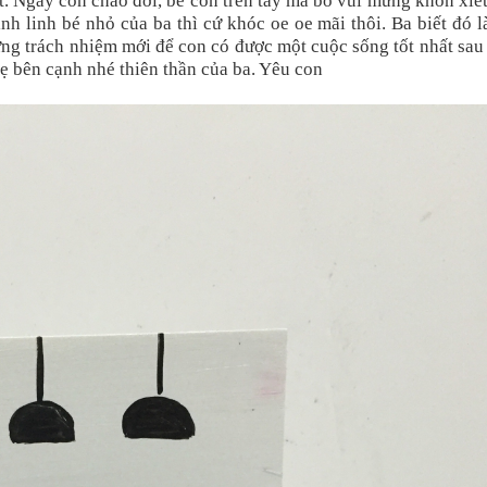
t. Ngày con chào đời, bế con trên tay mà bố vui mừng khôn xiế
nh linh bé nhỏ của ba thì cứ khóc oe oe mãi thôi. Ba biết đó l
ững trách nhiệm mới để con có được một cuộc sống tốt nhất sau
ẹ bên cạnh nhé thiên thần của ba. Yêu con