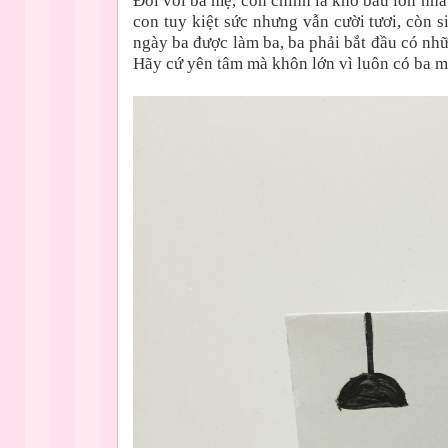
Đối với ba mẹ, con chính là kho báu lớn nhấ
con tuy kiệt sức nhưng vẫn cười tươi, còn si
ngày ba được làm ba, ba phải bắt đầu có nh
Hãy cứ yên tâm mà khôn lớn vì luôn có ba m