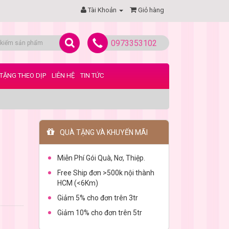
Tài Khoản
Giỏ hàng
0973353102
TẶNG THEO DỊP
LIÊN HỆ
TIN TỨC
QUÀ TẶNG VÀ KHUYẾN MÃI
Miễn Phí Gói Quà, Nơ, Thiệp.
Free Ship đơn >500k nội thành
HCM (<6Km)
Giảm 5% cho đơn trên 3tr
Giảm 10% cho đơn trên 5tr