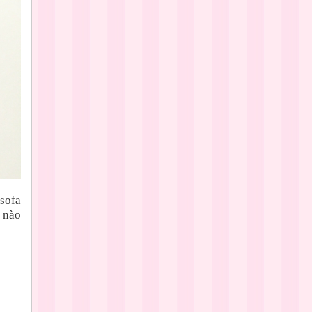
sofa
ể nào