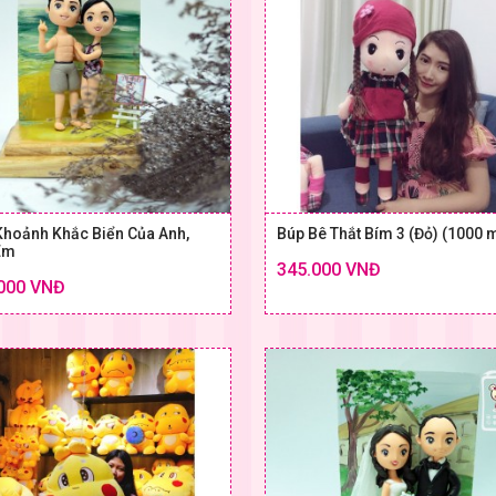
Khoảnh Khắc Biển Của Anh,
Búp Bê Thắt Bím 3 (Đỏ) (1000
Em
345.000 VNĐ
Chi tiết
000 VNĐ
SIZE & GIÁ
SIZE