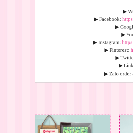
▶
We
▶
Facebook:
http
▶
Googl
▶
Yo
▶
Instagram:
http
▶
Pinterest:
h
▶
Twitte
▶
Link
▶
Zalo order