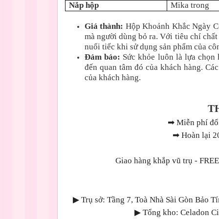
Nắp hộp
Mika trong
Giá thành:
Hộp Khoảnh Khắc Ngày Con 
mà người dùng bỏ ra. Với tiêu chí chấ
nuối tiếc khi sử dụng sản phẩm của côn
Đảm bảo:
Sức khỏe luôn là lựa chọn
đến quan tâm đó của khách hàng. Các
của khách hàng.
T
➡
Miễn phí đổi
➡
Hoàn lại 2
Giao hàng khắp vũ trụ - 
▶
Trụ sở: Tầng 7, Toà Nhà Sài Gòn Bảo T
▶
Tổng kho: Celadon Cit