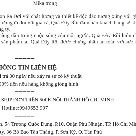
Mika trong
Ra Đời với chất lượng và thiết kế độc đáo tương xứng với gi
t lượng đi đôi với giá cả, Quà Đây Rồi đảm bảo khách hàng sẽ 
g ty.
 hàng đầu trong cuộc sống của mỗi người. Quà Đây Rồi luôn c
 sản phẩm tại Quà Đây Rồi được chứng nhận an toàn với sức 
➖➖➖➖➖
HÔNG TIN LIÊN HỆ
 trả 30 ngày nếu xảy ra sự cố kỹ thuật
00% tiền nếu hàng không giống hình
➖➖➖➖➖
FREE SHIP ĐƠN TRÊN 500K NỘI THÀNH HỒ CHÍ MINH
Hotline:0949653 907
➖➖➖➖➖
ín, 54 Trương Quốc Dung, P.10, Quận Phú Nhuận, TP. Hồ Chí Mi
y, 36 Bờ Bao Tân Thắng, P. Sơn Kỳ, Q. Tân Phú