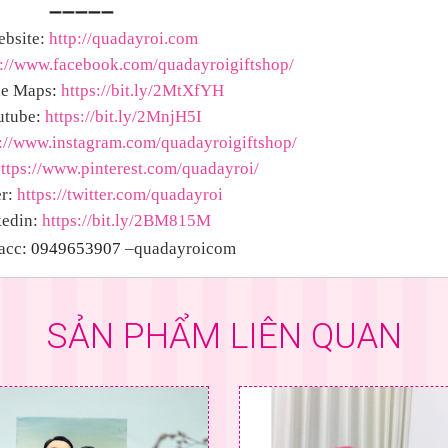
➖➖➖➖➖
bsite:
http://quadayroi.com
s://www.facebook.com/quadayroigiftshop/
e Maps
:
https://bit.ly/2MtXfYH
utube
:
https://bit.ly/2MnjH5I
s://www.instagram.com/quadayroigiftshop/
ttps://www.pinterest.com/quadayroi/
r:
https://twitter.com/quadayroi
edin:
https://bit.ly/2BM815M
 acc
: 0949653907
–quadayroicom
SẢN PHẨM LIÊN QUAN