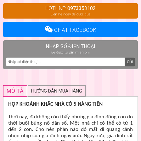
HOTLINE:
0973353102
Liên hệ ngay để được quà
CHAT FACEBOOK
NHẬP SỐ ĐIỆN THOẠI
Để được tư vấn miễn phí
GỬI
MÔ TẢ
HƯỚNG DẪN MUA HÀNG
HỘP KHOẢNH KHẮC NHÀ CÓ 5 NÀNG TIÊN
Thời nay, đã không còn thấy những gia đình đông con do
thời buổi bùng nổ dân số. Một nhà chỉ có thể có từ 1
đến 2 con. Cho nên phần nào đó mất đi quang cảnh
nhộn nhịp của gia đình ngày xưa. Ngày xưa, gia đình rất