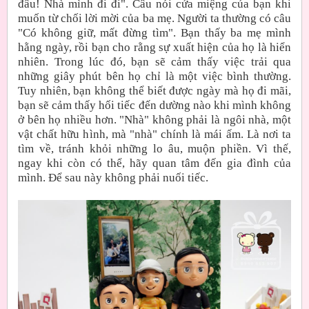
đâu! Nhà mình đi đi". Câu nói cửa miệng của bạn khi
muốn từ chối lời mời của ba mẹ. Người ta thường có câu
"Có không giữ, mất đừng tìm". Bạn thấy ba mẹ mình
hằng ngày, rồi bạn cho rằng sự xuất hiện của họ là hiển
nhiên. Trong lúc đó, bạn sẽ cảm thấy việc trải qua
những giây phút bên họ chỉ là một việc bình thường.
Tuy nhiên, bạn không thể biết được ngày mà họ đi mãi,
bạn sẽ cảm thấy hối tiếc đến dường nào khi mình không
ở bên họ nhiều hơn. "Nhà" không phải là ngôi nhà, một
vật chất hữu hình, mà "nhà" chính là mái ấm. Là nơi ta
tìm về, tránh khỏi những lo âu, muộn phiền. Vì thế,
ngay khi còn có thể, hãy quan tâm đến gia đình của
mình. Để sau này không phải nuối tiếc.