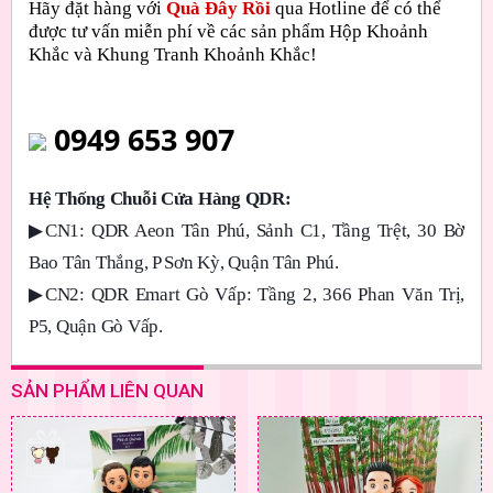
Hãy đặt hàng với
Quà Đây Rồi
qua Hotline để có thể
được tư vấn miễn phí về các sản phẩm Hộp Khoảnh
Khắc và Khung Tranh Khoảnh Khắc!
0949 653 907
Hệ Thống Chuỗi Cửa Hàng QDR:
▶
CN1: QDR Aeon Tân Phú, Sảnh C1, Tầng Trệt, 30 Bờ
Bao Tân Thắng, P Sơn Kỳ, Quận Tân Phú.
▶
CN2: QDR Emart Gò Vấp: Tầng 2, 366 Phan Văn Trị,
P5, Quận Gò Vấp.
SẢN PHẨM LIÊN QUAN