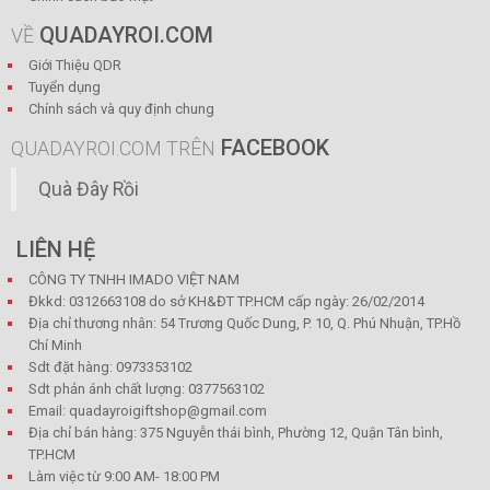
QUADAYROI.COM
VỀ
Giới Thiệu QDR
Tuyển dụng
Chính sách và quy định chung
FACEBOOK
QUADAYROI.COM TRÊN
Quà Đây Rồi
LIÊN HỆ
CÔNG TY TNHH IMADO VIỆT NAM
Đkkd: 0312663108 do sở KH&ĐT TP.HCM cấp ngày: 26/02/2014
Địa chỉ thương nhân: 54 Trương Quốc Dung, P. 10, Q. Phú Nhuận, TP.Hồ
Chí Minh
Sdt đặt hàng: 0973353102
Sdt phản ánh chất lượng: 0377563102
Email: quadayroigiftshop@gmail.com
Địa chỉ bán hàng: 375 Nguyễn thái bình, Phường 12, Quận Tân bình,
TP.HCM
Làm việc từ 9:00 AM- 18:00 PM