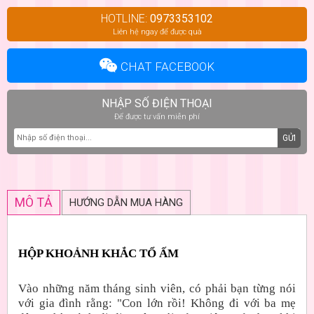
HOTLINE:
0973353102
Liên hệ ngay để được quà
CHAT FACEBOOK
NHẬP SỐ ĐIỆN THOẠI
Để được tư vấn miễn phí
GỬI
MÔ TẢ
HƯỚNG DẪN MUA HÀNG
HỘP KHOẢNH KHẮC TỔ ẤM
Vào những năm tháng sinh viên, có phải bạn từng nói
với gia đình rằng: "Con lớn rồi! Không đi với ba mẹ