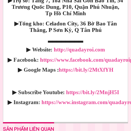
▶
Trụ sở: Tầng 7, Toà Nhà Sài Gòn Bảo Tín, 54
Trương Quốc Dung, P10, Quận Phú Nhuận,
Tp Hồ Chí Minh
▶
Tổng kho: Celadon City, 36 Bờ Bao Tân
Thắng, P Sơn Kỳ, Q Tân Phú
▂▂▂▂▂▂▂▂
▶
Website:
http://quadayroi.com
▶
Facebook:
https://www.facebook.com/quadayroig
▶
Google Maps
:
https://bit.ly/2MtXfYH
▶
Subscribe Youtube
:
https://bit.ly/2MnjH5I
▶
Instagram:
https://www.instagram.com/quadayro
SẢN PHẨM LIÊN QUAN