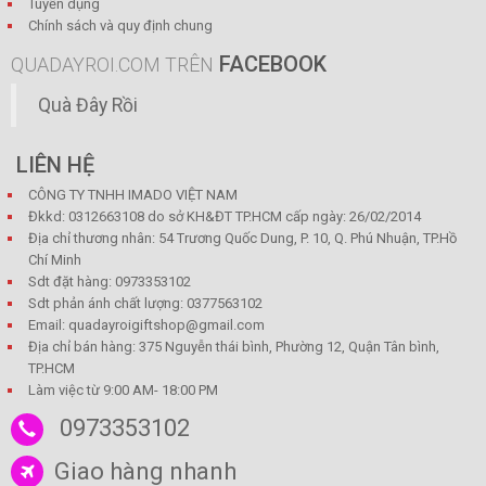
Tuyển dụng
Chính sách và quy định chung
FACEBOOK
QUADAYROI.COM TRÊN
Quà Đây Rồi
LIÊN HỆ
CÔNG TY TNHH IMADO VIỆT NAM
Đkkd: 0312663108 do sở KH&ĐT TP.HCM cấp ngày: 26/02/2014
Địa chỉ thương nhân: 54 Trương Quốc Dung, P. 10, Q. Phú Nhuận, TP.Hồ
Chí Minh
Sdt đặt hàng: 0973353102
Sdt phản ánh chất lượng: 0377563102
Email: quadayroigiftshop@gmail.com
Địa chỉ bán hàng: 375 Nguyễn thái bình, Phường 12, Quận Tân bình,
TP.HCM
Làm việc từ 9:00 AM- 18:00 PM
0973353102
Giao hàng nhanh