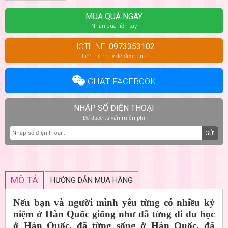
MUA QUÀ NGAY
Nhận quà liền tay
HOTLINE:
0973353102
Liên hệ ngay để được quà
CHAT FACEBOOK
NHẬP SỐ ĐIỆN THOẠI
Để được tư vấn miễn phí
GỬI
MÔ TẢ
HƯỚNG DẪN MUA HÀNG
Nếu bạn và người mình yêu từng có nhiều kỷ
niệm ở Hàn Quốc giống như đã từng đi du học
ở Hàn Quốc, đã từng sống ở Hàn Quốc, đã