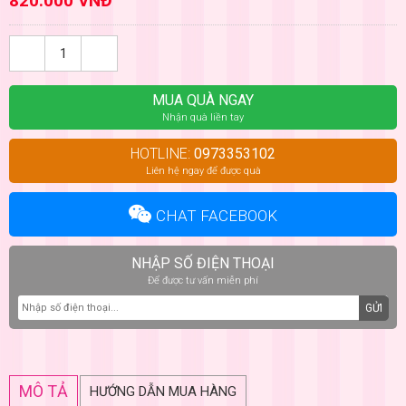
820.000 VNĐ
MUA QUÀ NGAY
Nhận quà liền tay
HOTLINE:
0973353102
Liên hệ ngay để được quà
CHAT FACEBOOK
NHẬP SỐ ĐIỆN THOẠI
Để được tư vấn miễn phí
GỬI
MÔ TẢ
HƯỚNG DẪN MUA HÀNG