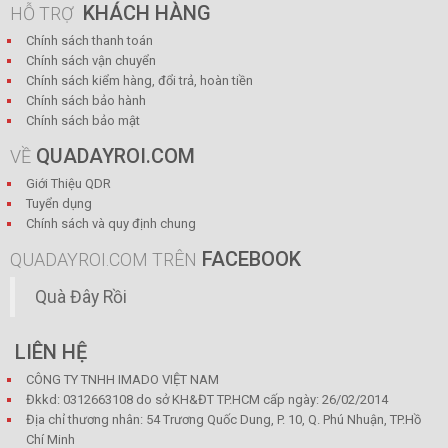
KHÁCH HÀNG
HỖ TRỢ
Chính sách thanh toán
Chính sách vận chuyển
Chính sách kiểm hàng, đổi trả, hoàn tiền
Chính sách bảo hành
Chính sách bảo mật
QUADAYROI.COM
VỀ
Giới Thiệu QDR
Tuyển dụng
Chính sách và quy định chung
FACEBOOK
QUADAYROI.COM TRÊN
Quà Đây Rồi
LIÊN HỆ
CÔNG TY TNHH IMADO VIỆT NAM
Đkkd: 0312663108 do sở KH&ĐT TP.HCM cấp ngày: 26/02/2014
Địa chỉ thương nhân: 54 Trương Quốc Dung, P. 10, Q. Phú Nhuận, TP.Hồ
Chí Minh