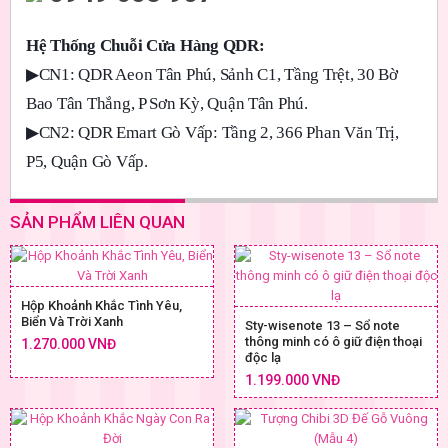
Hệ Thống Chuỗi Cửa Hàng QDR:
▶
CN1: QDR Aeon Tân Phú, Sảnh C1, Tầng Trệt, 30 Bờ
Bao Tân Thắng, P Sơn Kỳ, Quận Tân Phú.
▶
CN2: QDR Emart Gò Vấp: Tầng 2, 366 Phan Văn Trị,
P5, Quận Gò Vấp.
SẢN PHẨM LIÊN QUAN
Hộp Khoảnh Khắc Tình Yêu,
Biển Và Trời Xanh
Sty-wisenote 13 – Sổ note
thông minh có ô giữ điện thoại
1.270.000 VNĐ
độc lạ
1.199.000 VNĐ