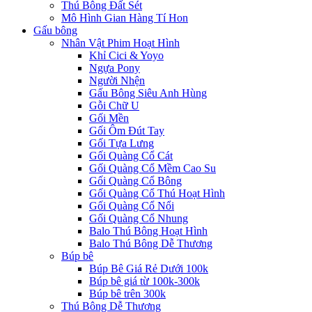
Thú Bông Đất Sét
Mô Hình Gian Hàng Tí Hon
Gấu bông
Nhân Vật Phim Hoạt Hình
Khỉ Cici & Yoyo
Ngựa Pony
Người Nhện
Gấu Bông Siêu Anh Hùng
Gỗi Chữ U
Gối Mền
Gối Ôm Đút Tay
Gối Tựa Lưng
Gối Quàng Cổ Cát
Gối Quàng Cổ Mềm Cao Su
Gối Quàng Cổ Bông
Gối Quàng Cổ Thú Hoạt Hình
Gối Quàng Cổ Nổi
Gối Quàng Cổ Nhung
Balo Thú Bông Hoạt Hình
Balo Thú Bông Dễ Thương
Búp bê
Búp Bê Giá Rẻ Dưới 100k
Búp bê giá từ 100k-300k
Búp bê trên 300k
Thú Bông Dễ Thương