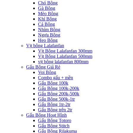
Chó Bông
Gà Bông
Mèo Bông
Khỉ Bông
Cá Bông
Nhím Bông
Ngựa Bông
Heo Bông
Vịt bông Lalafanfan
Vịt Bông Lalafanfan 300mm
Vịt Bông Lalafanfan 500mm
vịt bông lalafanfan 800mm
Gấu Bông Giá Rẻ
Voi Bông
Combo gấu + mền
Gấu Bông 100k
Gấu Bông 100k-200k
Gấu Bông 200k-500k
Gấu Bông 500k-1tr
Gấu Bông 1tr-2tr
Gấu Bông trên 2tr
Gấu Bông Hoạt Hình
Gấu Bông Totoro
Gấu Bông Stitch
Gấu Bông Rilakuma