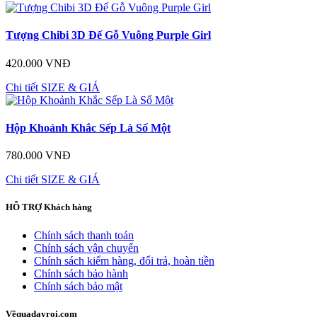
Tượng Chibi 3D Đế Gỗ Vuông Purple Girl
420.000 VNĐ
Chi tiết
SIZE & GIÁ
Hộp Khoảnh Khắc Sếp Là Số Một
780.000 VNĐ
Chi tiết
SIZE & GIÁ
HỖ TRỢ
Khách hàng
Chính sách thanh toán
Chính sách vận chuyển
Chính sách kiểm hàng, đổi trả, hoàn tiền
Chính sách bảo hành
Chính sách bảo mật
Về
quadayroi.com