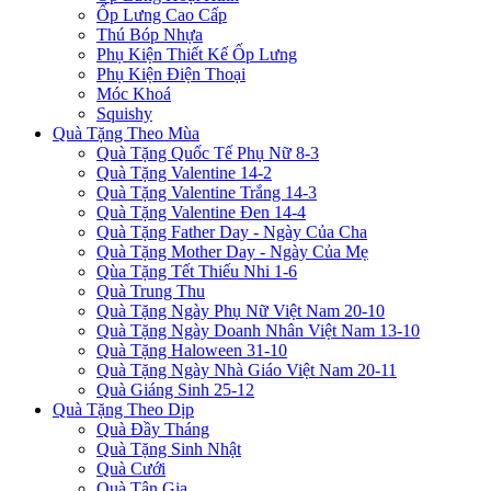
Ốp Lưng Cao Cấp
Thú Bóp Nhựa
Phụ Kiện Thiết Kế Ốp Lưng
Phụ Kiện Điện Thoại
Móc Khoá
Squishy
Quà Tặng Theo Mùa
Quà Tặng Quốc Tế Phụ Nữ 8-3
Quà Tặng Valentine 14-2
Quà Tặng Valentine Trắng 14-3
Quà Tặng Valentine Đen 14-4
Quà Tặng Father Day - Ngày Của Cha
Quà Tặng Mother Day - Ngày Của Mẹ
Qùa Tặng Tết Thiếu Nhi 1-6
Quà Trung Thu
Quà Tặng Ngày Phụ Nữ Việt Nam 20-10
Quà Tặng Ngày Doanh Nhân Việt Nam 13-10
Quà Tặng Haloween 31-10
Quà Tặng Ngày Nhà Giáo Việt Nam 20-11
Quà Giáng Sinh 25-12
Quà Tặng Theo Dịp
Quà Đầy Tháng
Quà Tặng Sinh Nhật
Quà Cưới
Quà Tân Gia