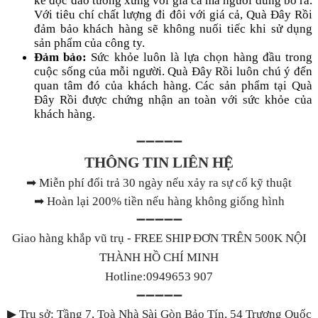
kế độc đáo tương xứng với giá cả mà người dùng bỏ ra.
Với tiêu chí chất lượng đi đôi với giá cả, Quà Đây Rồi
đảm bảo khách hàng sẽ không nuối tiếc khi sử dụng
sản phẩm của công ty.
Đảm bảo:
Sức khỏe luôn là lựa chọn hàng đầu trong
cuộc sống của mỗi người. Quà Đây Rồi luôn chú ý đến
quan tâm đó của khách hàng. Các sản phẩm tại Quà
Đây Rồi được chứng nhận an toàn với sức khỏe của
khách hàng.
➖➖➖➖➖
THÔNG TIN LIÊN HỆ
➡
Miễn phí đổi trả 30 ngày nếu xảy ra sự cố kỹ thuật
➡
Hoàn lại 200% tiền nếu hàng không giống hình
➖➖➖➖➖
Giao hàng khắp vũ trụ - FREE SHIP ĐƠN TRÊN 500K NỘI
THÀNH HỒ CHÍ MINH
Hotline:0949653 907
➖➖➖➖➖
▶
Trụ sở: Tầng 7, Toà Nhà Sài Gòn Bảo Tín, 54 Trương Quốc