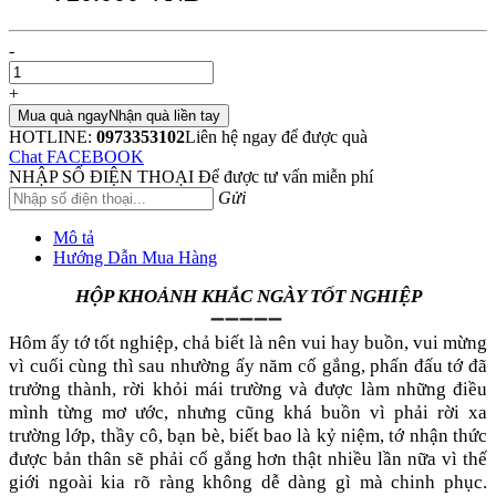
-
+
Mua quà ngay
Nhận quà liền tay
HOTLINE:
0973353102
Liên hệ ngay để được quà
Chat FACEBOOK
NHẬP SỐ ĐIỆN THOẠI
Để được tư vấn miễn phí
Gửi
Mô tả
Hướng Dẫn Mua Hàng
HỘP KHOẢNH KHẮC NGÀY TỐT NGHIỆP
➖➖➖➖➖
Hôm ấy tớ tốt nghiệp, chả biết là nên vui hay buồn, vui mừng
vì cuối cùng thì sau nhường ấy năm cố gắng, phấn đấu tớ đã
trưởng thành, rời khỏi mái trường và được làm những điều
mình từng mơ ước, nhưng cũng khá buồn vì phải rời xa
trường lớp, thầy cô, bạn bè, biết bao là kỷ niệm, tớ nhận thức
được bản thân sẽ phải cố gắng hơn thật nhiều lần nữa vì thế
giới ngoài kia rõ ràng không dễ dàng gì mà chinh phục.