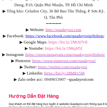
Dung, P.10, Quận Phú Nhuận, TP. Hồ Chí Minh
▶
Tổng kho: Celadon City, 36 Bờ Bao Tân Thắng, P. Sơn Kỳ,
Q. Tân Phú
➖➖➖➖➖
▶
Website:
http://quadayroi.com
▶
Facebook:
https://www.facebook.com/quadayroigiftshop/
▶
Google Maps
:
https://bit.ly/2MtXfYH
▶
Youtube
:
https://bit.ly/2MnjH5I
▶
Instagram:
https://www.instagram.com/quadayroigiftshop/
▶
Pinterest:
https://www.pinterest.com/quadayroi/
▶
Twitter:
https://twitter.com/quadayroi
▶
Linkedin:
https://bit.ly/2BM815M
▶
Zalo order acc
: 0949653907
–quadayroicom