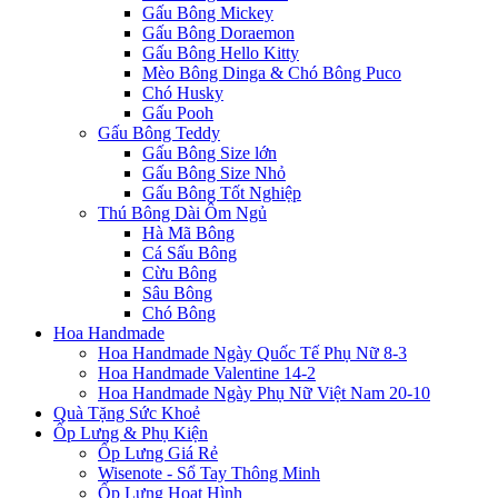
Gấu Bông Mickey
Gấu Bông Doraemon
Gấu Bông Hello Kitty
Mèo Bông Dinga & Chó Bông Puco
Chó Husky
Gấu Pooh
Gấu Bông Teddy
Gấu Bông Size lớn
Gấu Bông Size Nhỏ
Gấu Bông Tốt Nghiệp
Thú Bông Dài Ôm Ngủ
Hà Mã Bông
Cá Sấu Bông
Cừu Bông
Sâu Bông
Chó Bông
Hoa Handmade
Hoa Handmade Ngày Quốc Tế Phụ Nữ 8-3
Hoa Handmade Valentine 14-2
Hoa Handmade Ngày Phụ Nữ Việt Nam 20-10
Quà Tặng Sức Khoẻ
Ốp Lưng & Phụ Kiện
Ốp Lưng Giá Rẻ
Wisenote - Sổ Tay Thông Minh
Ốp Lưng Hoạt Hình