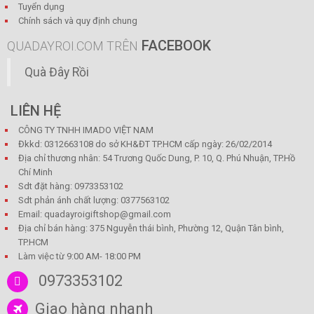
Tuyển dụng
Chính sách và quy định chung
FACEBOOK
QUADAYROI.COM TRÊN
Quà Đây Rồi
LIÊN HỆ
CÔNG TY TNHH IMADO VIỆT NAM
Đkkd: 0312663108 do sở KH&ĐT TP.HCM cấp ngày: 26/02/2014
Địa chỉ thương nhân: 54 Trương Quốc Dung, P. 10, Q. Phú Nhuận, TP.Hồ
Chí Minh
Sdt đặt hàng: 0973353102
Sdt phản ánh chất lượng: 0377563102
Email: quadayroigiftshop@gmail.com
Địa chỉ bán hàng: 375 Nguyễn thái bình, Phường 12, Quận Tân bình,
TP.HCM
Làm việc từ 9:00 AM- 18:00 PM
0973353102
Giao hàng nhanh