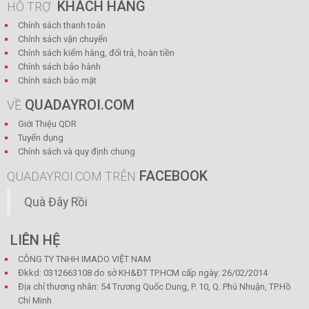
KHÁCH HÀNG
HỖ TRỢ
Chính sách thanh toán
Chính sách vận chuyển
Chính sách kiểm hàng, đổi trả, hoàn tiền
Chính sách bảo hành
Chính sách bảo mật
QUADAYROI.COM
VỀ
Giới Thiệu QDR
Tuyển dụng
Chính sách và quy định chung
FACEBOOK
QUADAYROI.COM TRÊN
Quà Đây Rồi
LIÊN HỆ
CÔNG TY TNHH IMADO VIỆT NAM
Đkkd: 0312663108 do sở KH&ĐT TP.HCM cấp ngày: 26/02/2014
Địa chỉ thương nhân: 54 Trương Quốc Dung, P. 10, Q. Phú Nhuận, TP.Hồ
Chí Minh