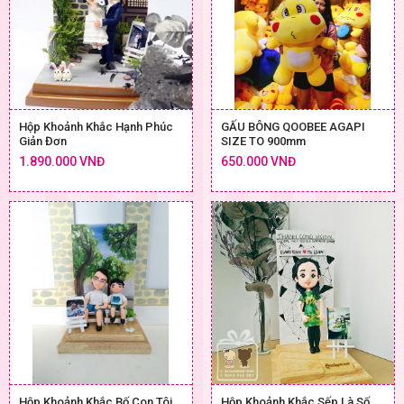
Hộp Khoảnh Khắc Hạnh Phúc
GẤU BÔNG QOOBEE AGAPI
Giản Đơn
SIZE TO 900mm
1.890.000 VNĐ
650.000 VNĐ
Hộp Khoảnh Khắc Bố Con Tôi
Hộp Khoảnh Khắc Sếp Là Số