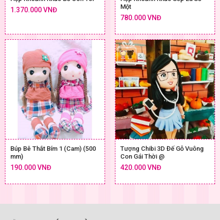
Một
1.370.000 VNĐ
780.000 VNĐ
Búp Bê Thắt Bím 1 (Cam) (500
Tượng Chibi 3D Đế Gỗ Vuông
mm)
Con Gái Thời @
190.000 VNĐ
420.000 VNĐ