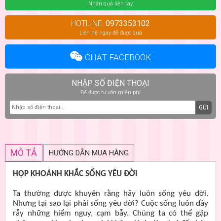
Nhận quà liền tay
HOTLINE:
0973353102
Liên hệ ngay để được quà
CHAT FACEBOOK
NHẬP SỐ ĐIỆN THOẠI
Để được tư vấn miễn phí
GỬI
MÔ TẢ
HƯỚNG DẪN MUA HÀNG
HỘP KHOẢNH KHẮC SỐNG YÊU ĐỜI
Ta thường được khuyên rằng hãy luôn sống yêu đời.
Nhưng tại sao lại phải sống yêu đời? Cuộc sống luôn đầy
rẫy những hiểm nguy, cạm bẫy. Chúng ta có thể gặp