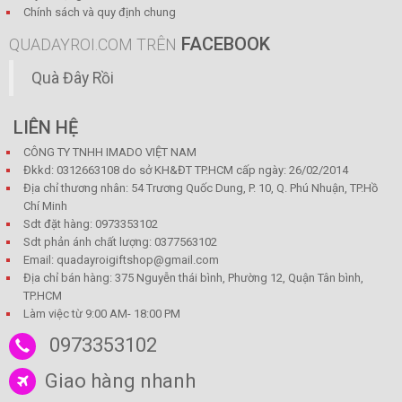
Chính sách và quy định chung
FACEBOOK
QUADAYROI.COM TRÊN
Quà Đây Rồi
LIÊN HỆ
CÔNG TY TNHH IMADO VIỆT NAM
Đkkd: 0312663108 do sở KH&ĐT TP.HCM cấp ngày: 26/02/2014
Địa chỉ thương nhân: 54 Trương Quốc Dung, P. 10, Q. Phú Nhuận, TP.Hồ
Chí Minh
Sdt đặt hàng: 0973353102
Sdt phản ánh chất lượng: 0377563102
Email: quadayroigiftshop@gmail.com
Địa chỉ bán hàng: 375 Nguyễn thái bình, Phường 12, Quận Tân bình,
TP.HCM
Làm việc từ 9:00 AM- 18:00 PM
0973353102
Giao hàng nhanh