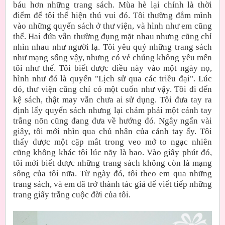
báu hơn những trang sách. Mùa hè lại chính là thời
điểm để tôi thể hiện thú vui đó. Tôi thường đắm mình
vào những quyển sách ở thư viện, và hình như em cũng
thế. Hai đứa vẫn thường đụng mặt nhau nhưng cũng chỉ
nhìn nhau như người lạ. Tôi yêu quý những trang sách
như mạng sống vậy, nhưng có vẻ chúng không yêu mến
tôi như thế. Tôi biết được điều này vào một ngày nọ,
hình như đó là quyển "Lịch sử qua các triều đại". Lúc
đó, thư viện cũng chỉ có một cuốn như vậy. Tôi đi đến
kệ sách, thật may vẫn chưa ai sử dụng. Tôi đưa tay ra
định lấy quyển sách nhưng lại chảm phải một cánh tay
trắng nõn cũng đang đưa về hướng đó. Ngây ngẩn vài
giây, tôi mới nhìn qua chủ nhân của cánh tay ấy. Tôi
thấy được một cặp mắt trong veo mở to ngạc nhiên
cũng không khác tôi lúc nãy là bao. Vào giây phút đó,
tôi mới biết được những trang sách không còn là mạng
sống của tôi nữa. Từ ngày đó, tôi theo em qua những
trang sách, và em đã trở thành tác giả để viết tiếp những
trang giấy trắng cuộc đời của tôi.