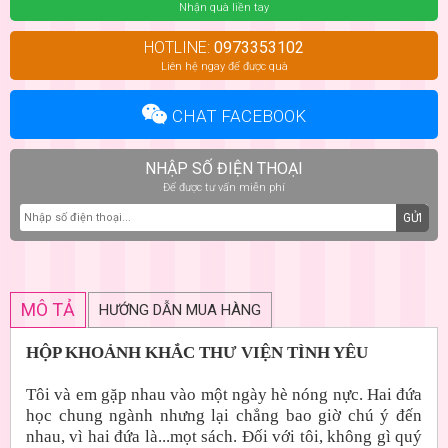
Nhận quà liền tay
HOTLINE:
0973353102
Liên hệ ngay để được quà
CHAT FACEBOOK
NHẬP SỐ ĐIỆN THOẠI
Để được tư vấn miễn phí
GỬI
MÔ TẢ
HƯỚNG DẪN MUA HÀNG
HỘP KHOẢNH KHẮC THƯ VIỆN TÌNH YÊU
Tôi và em gặp nhau vào một ngày hè nóng nực. Hai đứa
học chung ngành nhưng lại chẳng bao giờ chú ý đến
nhau, vì hai đứa là...mọt sách. Đối với tôi, không gì quý