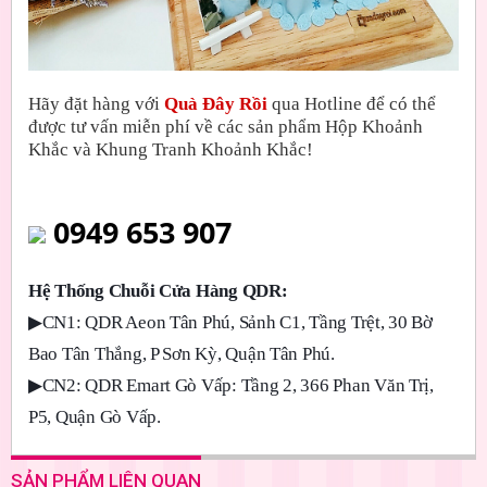
Hãy đặt hàng với
Quà Đây Rồi
qua Hotline để có thể
được tư vấn miễn phí về các sản phẩm Hộp Khoảnh
Khắc và Khung Tranh Khoảnh Khắc!
0949 653 907
Hệ Thống Chuỗi Cửa Hàng QDR:
▶
CN1: QDR Aeon Tân Phú, Sảnh C1, Tầng Trệt, 30 Bờ
Bao Tân Thắng, P Sơn Kỳ, Quận Tân Phú.
▶
CN2: QDR Emart Gò Vấp: Tầng 2, 366 Phan Văn Trị,
P5, Quận Gò Vấp.
SẢN PHẨM LIÊN QUAN