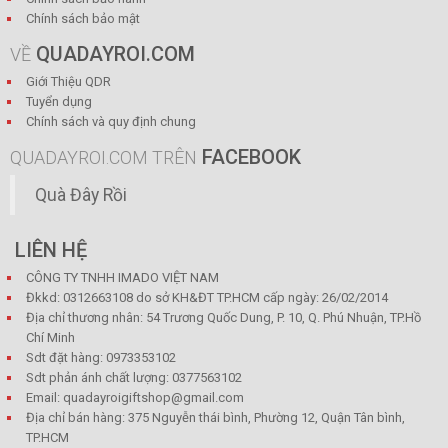
Chính sách bảo mật
QUADAYROI.COM
VỀ
Giới Thiệu QDR
Tuyển dụng
Chính sách và quy định chung
FACEBOOK
QUADAYROI.COM TRÊN
Quà Đây Rồi
LIÊN HỆ
CÔNG TY TNHH IMADO VIỆT NAM
Đkkd: 0312663108 do sở KH&ĐT TP.HCM cấp ngày: 26/02/2014
Địa chỉ thương nhân: 54 Trương Quốc Dung, P. 10, Q. Phú Nhuận, TP.Hồ
Chí Minh
Sdt đặt hàng: 0973353102
Sdt phản ánh chất lượng: 0377563102
Email: quadayroigiftshop@gmail.com
Địa chỉ bán hàng: 375 Nguyễn thái bình, Phường 12, Quận Tân bình,
TP.HCM