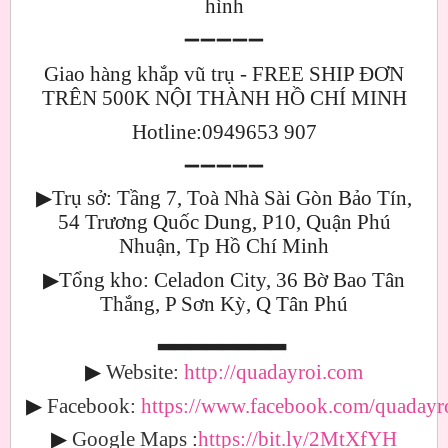
hình
➖➖➖➖➖
Giao hàng khắp vũ trụ - FREE SHIP ĐƠN
TRÊN 500K NỘI THÀNH HỒ CHÍ MINH
Hotline:0949653 907
➖➖➖➖➖
▶
Trụ sở: Tầng 7, Toà Nhà Sài Gòn Bảo Tín,
54 Trương Quốc Dung, P10, Quận Phú
Nhuận, Tp Hồ Chí Minh
▶
Tổng kho: Celadon City, 36 Bờ Bao Tân
Thắng, P Sơn Kỳ, Q Tân Phú
▂▂▂▂▂▂▂▂
▶
Website:
http://quadayroi.com
▶
Facebook:
https://www.facebook.com/quadayro
▶
Google Maps
:
https://bit.ly/2MtXfYH