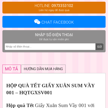
HOTLINE:
0973353102
Liên hệ ngay để được quà
CHAT FACEBOOK
NHẬP SỐ ĐIỆN THOẠI
Để được tư vấn miễn phí
GỬI
MÔ TẢ
HƯỚNG DẪN MUA HÀNG
HỘP QUÀ TẾT GIẤY XUÂN SUM VẦY
001 – HQTGXSV001
Hộp quà Tết
Giấy Xuân Sum Vầy 001 với