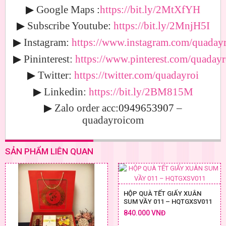
▶
Google Maps
:
https://bit.ly/2MtXfYH
▶
Subscribe Youtube
:
https://bit.ly/2MnjH5I
▶
Instagram:
https://www.instagram.com/quadayr
▶
Pininterest:
https://www.pinterest.com/quadayr
▶
Twitter:
https://twitter.com/quadayroi
▶
Linkedin:
https://bit.ly/2BM815M
▶
Zalo order acc
:0949653907
–
quadayroicom
SẢN PHẨM LIÊN QUAN
HỘP QUÀ TẾT GIẤY XUÂN
SUM VẦY 011 – HQTGXSV011
840.000 VNĐ