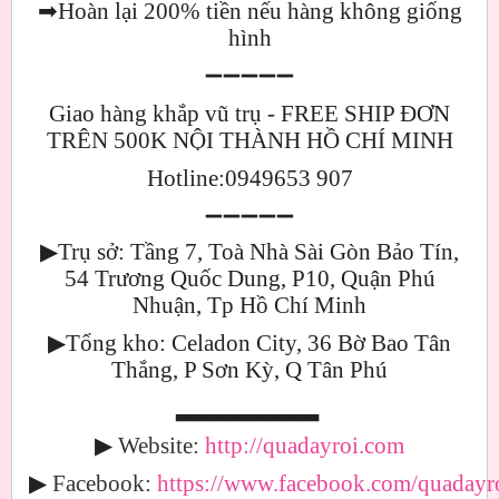
➡
Hoàn lại 200% tiền nếu hàng không giống
hình
➖➖➖➖➖
Giao hàng khắp vũ trụ - FREE SHIP ĐƠN
TRÊN 500K NỘI THÀNH HỒ CHÍ MINH
Hotline:0949653 907
➖➖➖➖➖
▶
Trụ sở: Tầng 7, Toà Nhà Sài Gòn Bảo Tín,
54 Trương Quốc Dung, P10, Quận Phú
Nhuận, Tp Hồ Chí Minh
▶
Tổng kho: Celadon City, 36 Bờ Bao Tân
Thắng, P Sơn Kỳ, Q Tân Phú
▂▂▂▂▂▂▂▂
▶
Website:
http://quadayroi.com
▶
Facebook:
https://www.facebook.com/quadayro