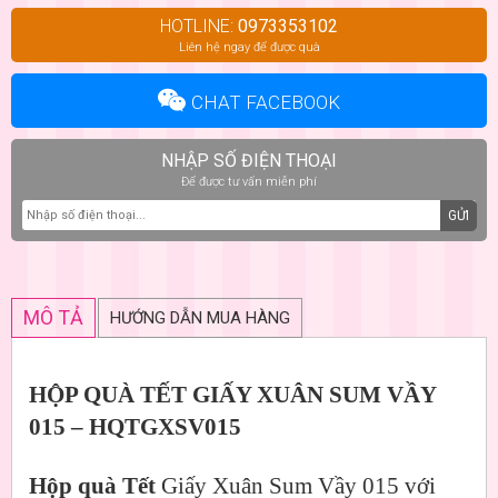
HOTLINE:
0973353102
Liên hệ ngay để được quà
CHAT FACEBOOK
NHẬP SỐ ĐIỆN THOẠI
Để được tư vấn miễn phí
GỬI
MÔ TẢ
HƯỚNG DẪN MUA HÀNG
HỘP QUÀ TẾT GIẤY XUÂN SUM VẦY
015 – HQTGXSV015
Hộp quà Tết
Giấy Xuân Sum Vầy 015 với