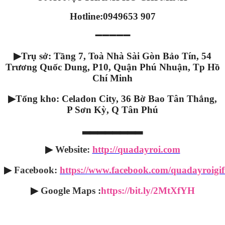
Hotline:0949653 907
➖➖➖➖➖
▶
Trụ sở: Tầng 7, Toà Nhà Sài Gòn Bảo Tín, 54
Trương Quốc Dung, P10, Quận Phú Nhuận, Tp Hồ
Chí Minh
▶
Tổng kho: Celadon City, 36 Bờ Bao Tân Thắng,
P Sơn Kỳ, Q Tân Phú
▂▂▂▂▂▂▂▂
▶
Website:
http://quadayroi.com
▶
Facebook:
https://www.facebook.com/quadayroigif
▶
Google Maps
:
https://bit.ly/2MtXfYH