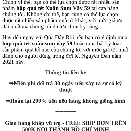
Chính vì thế, bạn có thể lựa chọn được rất nhiều sản
phẩm
hộp quà tết Xuân Sum Vầy 59
tại cửa hàng
chúng tôi. Không chỉ thế, bạn cũng có thể lựa chọn
được rất nhiều sản phẩm quà tết khác, với mức giá ưu
đãi nhất mà chúng tôi đã lựa chọn kỹ càng.
Hãy đến ngay với Qùa Đây Rồi nếu bạn có ý định mua
hộp quà tết xuân sum vầy 59
hoặc mua bất kỳ loại
sản phẩm quà tết nào của chúng tôi với mức giá tốt nhất
dành cho người dùng trong đợt tết Nguyên Đán năm
2021 này.
Thông tin liên hệ
➡
Miễn phí đổi trả 30 ngày nếu xảy ra sự cố kỹ
thuật
➡
Hoàn lại 200% tiền nếu hàng không giống hình
➖➖➖➖➖
Giao hàng khắp vũ trụ - FREE SHIP ĐƠN TRÊN
500K NỘI THÀNH HỒ CHÍ MINH