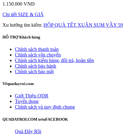
1.150.000 VNĐ
Chi tiết
SIZE & GIÁ
Xu hướng tìm kiếm:
HỘP QUÀ TẾT XUÂN SUM VẦY 59
HỖ TRỢ
Khách hàng
Chính sách thanh toán
Chính sách vận chuyển
Chính sách kiểm hàng, đổi trả, hoàn tiền
Chính sách bảo hành
Chính sách bảo mật
Về
quadayroi.com
Giới Thiệu QDR
Tuyển dụng
Chính sách và quy định chung
QUADAYROI.COM trên
FACEBOOK
Quà Đây Rồi