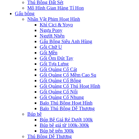
Thú Bông Đất Sét
Mô Hình Gian Hàng Tí Hon
Gấu bông
Nhân Vật Phim Hoạt Hình
Khỉ Cici & Yoyo
Ngựa Pony
Người Nhện
Gấu Bông Siêu Anh Hùng
Gỗi Chữ U
Gối Mền
Gối Ôm Đút Tay
Gối Tựa Lưng
Gối Quàng Cổ Cát
Gối Quàng Cổ Mềm Cao Su
Gối Quàng Cổ Bông
Gối Quàng Cổ Thú Hoạt Hình
Gối Quàng Cổ Nổi
Gối Quàng Cổ Nhung
Balo Thú Bông Hoạt Hình
Balo Thú Bông Dễ Thương
Búp bê
Búp Bê Giá Rẻ Dưới 100k
Búp bê giá từ 100k-300k
Búp bê trên 300k
Thú Bông Dễ Thương