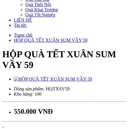
Quà Thôi Nôi
Quà Khai Trương
Quà Tốt Nghiệp
LIÊN HỆ
Tin tức
Trang chủ
HỘP QUÀ TẾT XUÂN SUM VẦY 59
HỘP QUÀ TẾT XUÂN SUM
VẦY 59
Dòng sản phẩm:
HQTXSV59
Kho hàng:
100
550.000 VNĐ
-