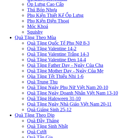
Ốp Lưng Cao Cấp
Thú Bóp Nhựa
Phụ Kiện Thiết Kế Ốp Lưng
Phụ Kiện Điện Thoại
Móc Khoá
Squishy
Quà Tặng Theo Mùa
Quà Tặng Quốc Tế Phụ Nữ 8-3
Quà Tặng Valentine 14-2
Quà Tặng Valentine Trắng 14-3
Quà Tặng Valentine Đen 14-4
Quà Tặng Father Day - Ngày Của Cha
Quà Tặng Mother Day - Ngày Của Mẹ
Qùa Tặng Tết Thiếu Nhi 1-6
Quà Trung Thu
Quà Tặng Ngày Phụ Nữ Việt Nam 20-10
Quà Tặng Ngày Doanh Nhân Việt Nam 13-10
Quà Tặng Haloween 31-10
Quà Tặng Ngày Nhà Giáo Việt Nam 20-11
Quà Giáng Sinh 25-12
Quà Tặng Theo Dịp
Quà Đầy Tháng
Quà Tặng Sinh Nhật
Quà Cưới
Quà Tân Gia