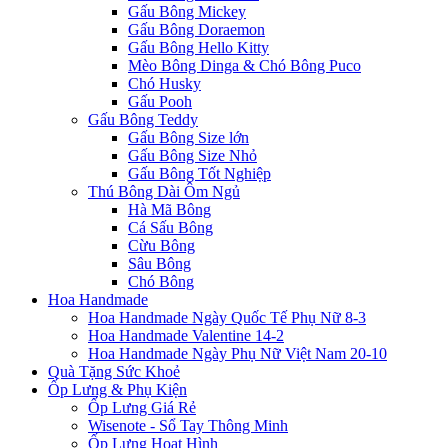
Gấu Bông Mickey
Gấu Bông Doraemon
Gấu Bông Hello Kitty
Mèo Bông Dinga & Chó Bông Puco
Chó Husky
Gấu Pooh
Gấu Bông Teddy
Gấu Bông Size lớn
Gấu Bông Size Nhỏ
Gấu Bông Tốt Nghiệp
Thú Bông Dài Ôm Ngủ
Hà Mã Bông
Cá Sấu Bông
Cừu Bông
Sâu Bông
Chó Bông
Hoa Handmade
Hoa Handmade Ngày Quốc Tế Phụ Nữ 8-3
Hoa Handmade Valentine 14-2
Hoa Handmade Ngày Phụ Nữ Việt Nam 20-10
Quà Tặng Sức Khoẻ
Ốp Lưng & Phụ Kiện
Ốp Lưng Giá Rẻ
Wisenote - Sổ Tay Thông Minh
Ốp Lưng Hoạt Hình