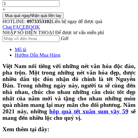
+
Mua quà ngay
Nhận quà liền tay
HOTLINE:
0973353102
Liên hệ ngay để được quà
Chat FACEBOOK
NHẬP SỐ ĐIỆN THOẠI
Để được tư vấn miễn phí
Gửi
Mô tả
Hướng Dẫn Mua Hàng
Việt Nam nổi tiếng với những nét văn hóa độc đáo,
pha trộn. Một trong những nét văn hóa đẹp, được
nhiều dân tộc đón nhận đó chính là tết Nguyên
Đán. Trong những ngày này, người ta sẽ cùng đến
nhà nhau, chúc cho nhau những câu chúc tốt đẹp
nhất của năm mới và tặng cho nhau những món
quà nhằm mang lại may mắn cho đối phương. Năm
2021 này, những
hộp quà tết xuân sum vầy 59
sẽ
mang đến nhiều lộc cho quý vị.
Xem thêm tại đây: