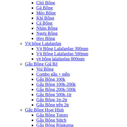
Chó Bông
Gà Bông
Mèo Bông
Khỉ Bông
Cá Bông
Nhím Bông
Ngựa Bông
Heo Bông
Vịt bông Lalafanfan
Vịt Bông Lalafanfan 300mm
Vịt Bông Lalafanfan 500mm
vịt bông lalafanfan 800mm
Gấu Bông Giá Rẻ
Voi Bông
Combo gấu + mền
Gấu Bông 100k
Gấu Bông 100k-200k
Gấu Bông 200k-500k
Gấu Bông 500k-1tr
Gấu Bông 1tr-2tr
Gấu Bông trên 2tr
Gấu Bông Hoạt Hình
Gấu Bông Totoro
Gấu Bông Stitch
Gấu Bông Rilakuma