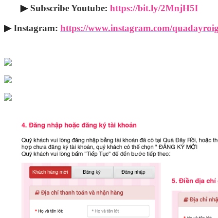
▶
Subscribe Youtube
:
https://bit.ly/2MnjH5I
▶
Instagram:
https://www.instagram.com/quadayroig