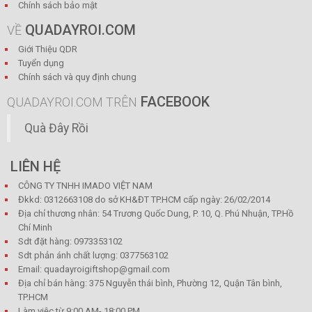
Chính sách bảo mật
QUADAYROI.COM
VỀ
Giới Thiệu QDR
Tuyển dụng
Chính sách và quy định chung
FACEBOOK
QUADAYROI.COM TRÊN
Quà Đây Rồi
LIÊN HỆ
CÔNG TY TNHH IMADO VIỆT NAM
Đkkd: 0312663108 do sở KH&ĐT TP.HCM cấp ngày: 26/02/2014
Địa chỉ thương nhân: 54 Trương Quốc Dung, P. 10, Q. Phú Nhuận, TP.Hồ
Chí Minh
Sdt đặt hàng: 0973353102
Sdt phản ánh chất lượng: 0377563102
Email: quadayroigiftshop@gmail.com
Địa chỉ bán hàng: 375 Nguyễn thái bình, Phường 12, Quận Tân bình,
TP.HCM
Làm việc từ 9:00 AM- 18:00 PM