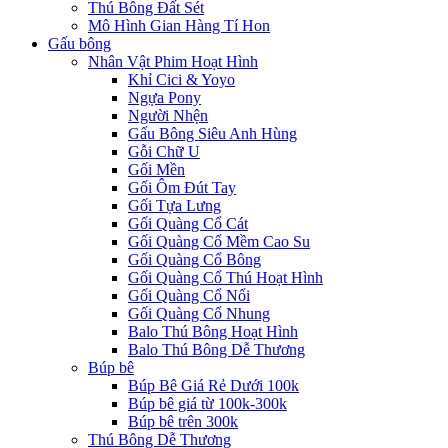
Thú Bông Đất Sét
Mô Hình Gian Hàng Tí Hon
Gấu bông
Nhân Vật Phim Hoạt Hình
Khỉ Cici & Yoyo
Ngựa Pony
Người Nhện
Gấu Bông Siêu Anh Hùng
Gỗi Chữ U
Gối Mền
Gối Ôm Đút Tay
Gối Tựa Lưng
Gối Quàng Cổ Cát
Gối Quàng Cổ Mềm Cao Su
Gối Quàng Cổ Bông
Gối Quàng Cổ Thú Hoạt Hình
Gối Quàng Cổ Nổi
Gối Quàng Cổ Nhung
Balo Thú Bông Hoạt Hình
Balo Thú Bông Dễ Thương
Búp bê
Búp Bê Giá Rẻ Dưới 100k
Búp bê giá từ 100k-300k
Búp bê trên 300k
Thú Bông Dễ Thương