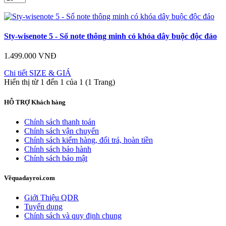
Sty-wisenote 5 - Sổ note thông minh có khóa dây buộc độc đáo
1.499.000 VNĐ
Chi tiết
SIZE & GIÁ
Hiển thị từ 1 đến 1 của 1 (1 Trang)
HỖ TRỢ
Khách hàng
Chính sách thanh toán
Chính sách vận chuyển
Chính sách kiểm hàng, đổi trả, hoàn tiền
Chính sách bảo hành
Chính sách bảo mật
Về
quadayroi.com
Giới Thiệu QDR
Tuyển dụng
Chính sách và quy định chung