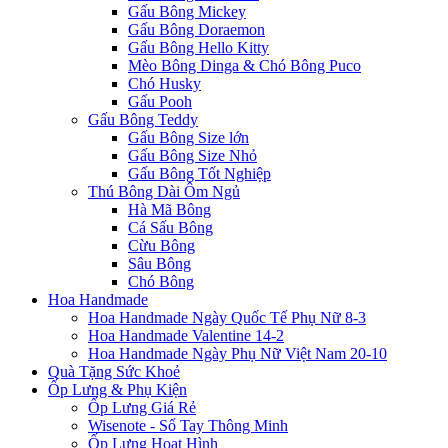
Gấu Bông Mickey
Gấu Bông Doraemon
Gấu Bông Hello Kitty
Mèo Bông Dinga & Chó Bông Puco
Chó Husky
Gấu Pooh
Gấu Bông Teddy
Gấu Bông Size lớn
Gấu Bông Size Nhỏ
Gấu Bông Tốt Nghiệp
Thú Bông Dài Ôm Ngủ
Hà Mã Bông
Cá Sấu Bông
Cừu Bông
Sâu Bông
Chó Bông
Hoa Handmade
Hoa Handmade Ngày Quốc Tế Phụ Nữ 8-3
Hoa Handmade Valentine 14-2
Hoa Handmade Ngày Phụ Nữ Việt Nam 20-10
Quà Tặng Sức Khoẻ
Ốp Lưng & Phụ Kiện
Ốp Lưng Giá Rẻ
Wisenote - Sổ Tay Thông Minh
Ốp Lưng Hoạt Hình