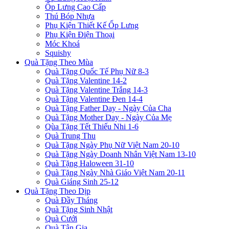
Ốp Lưng Cao Cấp
Thú Bóp Nhựa
Phụ Kiện Thiết Kế Ốp Lưng
Phụ Kiện Điện Thoại
Móc Khoá
Squishy
Quà Tặng Theo Mùa
Quà Tặng Quốc Tế Phụ Nữ 8-3
Quà Tặng Valentine 14-2
Quà Tặng Valentine Trắng 14-3
Quà Tặng Valentine Đen 14-4
Quà Tặng Father Day - Ngày Của Cha
Quà Tặng Mother Day - Ngày Của Mẹ
Qùa Tặng Tết Thiếu Nhi 1-6
Quà Trung Thu
Quà Tặng Ngày Phụ Nữ Việt Nam 20-10
Quà Tặng Ngày Doanh Nhân Việt Nam 13-10
Quà Tặng Haloween 31-10
Quà Tặng Ngày Nhà Giáo Việt Nam 20-11
Quà Giáng Sinh 25-12
Quà Tặng Theo Dịp
Quà Đầy Tháng
Quà Tặng Sinh Nhật
Quà Cưới
Quà Tân Gia