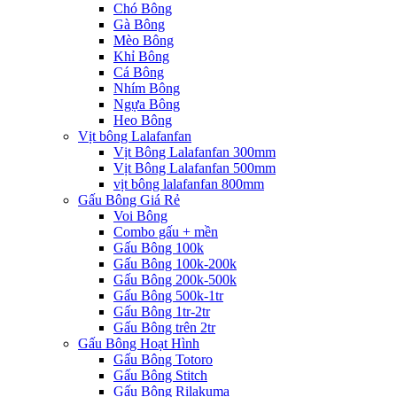
Chó Bông
Gà Bông
Mèo Bông
Khỉ Bông
Cá Bông
Nhím Bông
Ngựa Bông
Heo Bông
Vịt bông Lalafanfan
Vịt Bông Lalafanfan 300mm
Vịt Bông Lalafanfan 500mm
vịt bông lalafanfan 800mm
Gấu Bông Giá Rẻ
Voi Bông
Combo gấu + mền
Gấu Bông 100k
Gấu Bông 100k-200k
Gấu Bông 200k-500k
Gấu Bông 500k-1tr
Gấu Bông 1tr-2tr
Gấu Bông trên 2tr
Gấu Bông Hoạt Hình
Gấu Bông Totoro
Gấu Bông Stitch
Gấu Bông Rilakuma