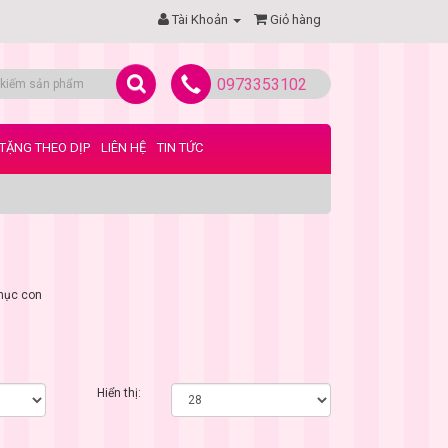
Tài Khoản
Giỏ hàng
0973353102
TẶNG THEO DỊP
LIÊN HỆ
TIN TỨC
mục con
Hiển thị: