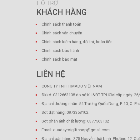
HỖ TRỢ
KHÁCH HÀNG
Chính sách thanh toán
Chính sách vận chuyển
Chính sách kiểm hàng, đổi trả, hoàn tiền
Chính sách bảo hành
Chính sách bảo mật
LIÊN HỆ
CÔNG TY TNHH IMADO VIỆT NAM
Đkkd: 0312663108 do sở KH&ĐT TP.HCM cấp ngày: 26
Địa chỉ thương nhân: 54 Trương Quốc Dung, P. 10, Q. Ph
Sdt đặt hàng: 0973353102
Sdt phản ánh chất lượng: 0377563102
Email: quadayroigiftshop@gmail.com
Địa chỉ bán hàng: 375 Nguyễn thái bình, Phường 12, Qu