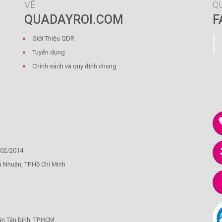
VỀ
Q
QUADAYROI.COM
F
Giới Thiệu QDR
Tuyển dụng
Chính sách và quy định chung
/02/2014
ú Nhuận, TP.Hồ Chí Minh
ận Tân bình, TP.HCM