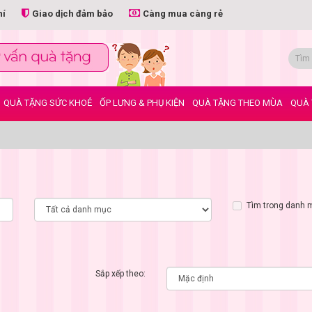
hí
Giao dịch đảm bảo
Càng mua càng rẻ
QUÀ TẶNG SỨC KHOẺ
ỐP LƯNG & PHỤ KIỆN
QUÀ TẶNG THEO MÙA
QUÀ 
Tìm trong danh 
Sắp xếp theo: