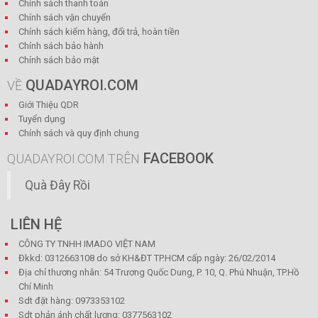
Chính sách thanh toán
Chính sách vận chuyển
Chính sách kiểm hàng, đổi trả, hoàn tiền
Chính sách bảo hành
Chính sách bảo mật
QUADAYROI.COM
VỀ
Giới Thiệu QDR
Tuyển dụng
Chính sách và quy định chung
FACEBOOK
QUADAYROI.COM TRÊN
Quà Đây Rồi
LIÊN HỆ
CÔNG TY TNHH IMADO VIỆT NAM
Đkkd: 0312663108 do sở KH&ĐT TP.HCM cấp ngày: 26/02/2014
Địa chỉ thương nhân: 54 Trương Quốc Dung, P. 10, Q. Phú Nhuận, TP.Hồ
Chí Minh
Sdt đặt hàng: 0973353102
Sdt phản ánh chất lượng: 0377563102