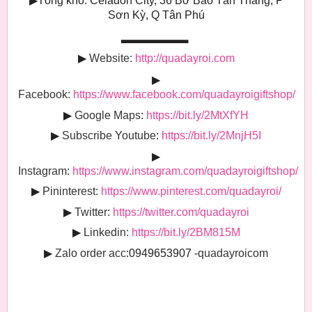
▶
Tổng kho: Celadon City, 36 Bờ Bao Tân Thắng, P
Sơn Kỳ, Q Tân Phú
▂▂▂▂▂▂▂▂
▶
Website:
http://quadayroi.com
▶
Facebook:
https://www.facebook.com/quadayroigiftshop/
▶
Google Maps
:
https://bit.ly/2MtXfYH
▶
Subscribe Youtube
:
https://bit.ly/2MnjH5I
▶
Instagram:
https://www.instagram.com/quadayroigiftshop/
▶
Pininterest:
https://www.pinterest.com/quadayroi/
▶
Twitter:
https://twitter.com/quadayroi
▶
Linkedin:
https://bit.ly/2BM815M
▶
Zalo order acc
:0949653907
-quadayroicom