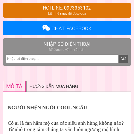
HOTLINE:
0973353102
Liên hệ ngay để được quà
CHAT FACEBOOK
NHẬP SỐ ĐIỆN THOẠI
Để được tư vấn miễn phí
GỬI
MÔ TẢ
HƯỚNG DẪN MUA HÀNG
NGƯỜI NHỆN NGỒI COOL NGẦU
Có ai là fan hâm mộ của các siêu anh hùng không nào?
Từ nhỏ trong tâm chúng ta vẫn luôn ngưỡng mộ hình