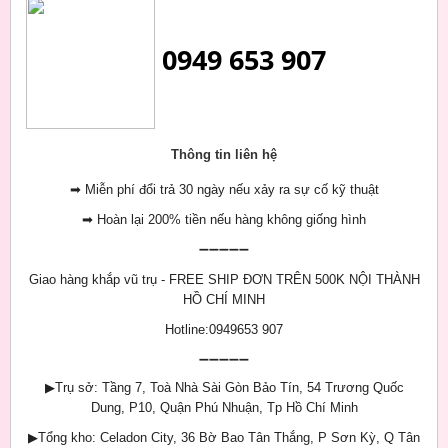
0949 653 907
Thông tin liên hệ
➡
Miễn phí đổi trả 30 ngày nếu xảy ra sự cố kỹ thuật
➡
Hoàn lại 200% tiền nếu hàng không giống hình
➖➖➖➖➖
Giao hàng khắp vũ trụ - FREE SHIP ĐƠN TRÊN 500K NỘI THÀNH
HỒ CHÍ MINH
Hotline:0949653 907
➖➖➖➖➖
▶
Trụ sở: Tầng 7, Toà Nhà Sài Gòn Bảo Tín, 54 Trương Quốc
Dung, P10, Quận Phú Nhuận, Tp Hồ Chí Minh
▶
Tổng kho: Celadon City, 36 Bờ Bao Tân Thắng, P Sơn Kỳ, Q Tân