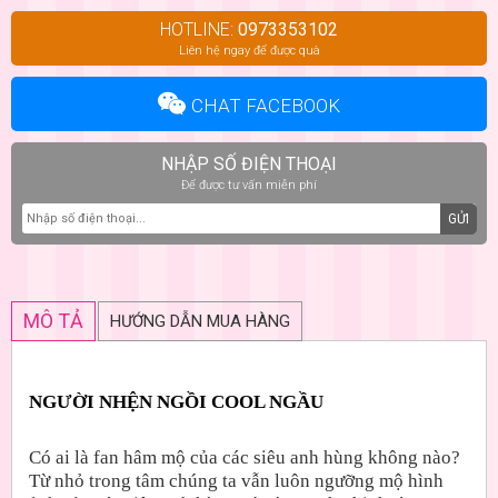
HOTLINE:
0973353102
Liên hệ ngay để được quà
CHAT FACEBOOK
NHẬP SỐ ĐIỆN THOẠI
Để được tư vấn miễn phí
GỬI
MÔ TẢ
HƯỚNG DẪN MUA HÀNG
NGƯỜI NHỆN NGỒI COOL NGẦU
Có ai là fan hâm mộ của các siêu anh hùng không nào?
Từ nhỏ trong tâm chúng ta vẫn luôn ngưỡng mộ hình