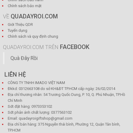
Chính sách bảo mật
QUADAYROI.COM
VỀ
Giới Thiệu QDR
Tuyển dụng
Chính sách và quy định chung
FACEBOOK
QUADAYROI.COM TRÊN
Quà Đây Rồi
LIÊN HỆ
CÔNG TY TNHH IMADO VIỆT NAM
Đkkd: 0312663108 do sở KH&ĐT TP.HCM cấp ngày: 26/02/2014
Địa chỉ thương nhân: 54 Trương Quốc Dung, P. 10, Q. Phú Nhuận, TP.Hồ
Chí Minh
Sdt đặt hàng: 0973353102
Sdt phản ánh chất lượng: 0377563102
Email: quadayroigiftshop@gmail.com
Địa chỉ bán hàng: 375 Nguyễn thái bình, Phường 12, Quận Tân bình,
TP.HCM