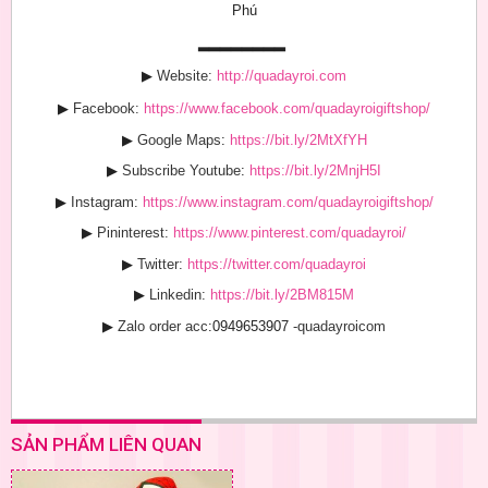
Phú
▂▂▂▂▂▂▂▂
▶
Website:
http://quadayroi.com
▶
Facebook:
https://www.facebook.com/quadayroigiftshop/
▶
Google Maps
:
https://bit.ly/2MtXfYH
▶
Subscribe Youtube
:
https://bit.ly/2MnjH5I
▶
Instagram:
https://www.instagram.com/quadayroigiftshop/
▶
Pininterest:
https://www.pinterest.com/quadayroi/
▶
Twitter:
https://twitter.com/quadayroi
▶
Linkedin:
https://bit.ly/2BM815M
▶
Zalo order acc
:0949653907
-quadayroicom
SẢN PHẨM LIÊN QUAN