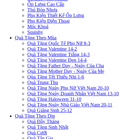
Ốp Lưng Cao Cấp
Thú Bóp Nhựa
Phụ Kiện Thiết Kế Ốp Lưng
Phụ Kiện Điện Thoại
Móc Khoá
Squishy
Quà Tặng Theo Mùa
Quà Tặng Quốc Tế Phụ Nữ 8-3
Quà Tặng Valentine 14-2
Quà Tặng Valentine Trắng 14-3
Quà Tặng Valentine Đen 14-4
Quà Tặng Father Day - Ngày Của Cha
Quà Tặng Mother Day - Ngày Của Mẹ
Qùa Tặng Tết Thiếu Nhi 1-6
Quà Trung Thu
Quà Tặng Ngày Phụ Nữ Việt Nam 20-10
Quà Tặng Ngày Doanh Nhân Việt Nam 13-10
Quà Tặng Haloween 31-10
Quà Tặng Ngày Nhà Giáo Việt Nam 20-11
Quà Giáng Sinh 25-12
Quà Tặng Theo Dịp
Quà Đầy Tháng
Quà Tặng Sinh Nhật
Quà Cưới
Quà Tân Gia