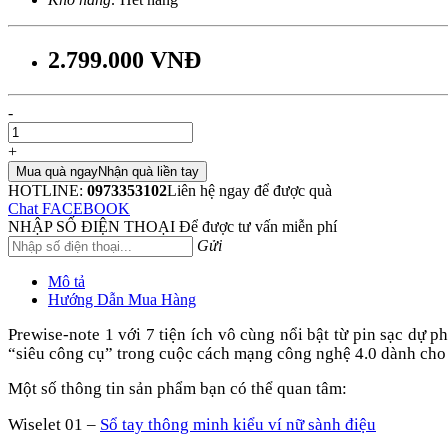
2.799.000 VNĐ
-
+
Mua quà ngay
Nhận quà liền tay
HOTLINE:
0973353102
Liên hệ ngay để được quà
Chat FACEBOOK
NHẬP SỐ ĐIỆN THOẠI
Để được tư vấn miễn phí
Gửi
Mô tả
Hướng Dẫn Mua Hàng
Prewise-note 1
với 7 tiện ích vô cùng nổi bật từ pin sạc dự 
“
siêu công cụ
”
trong cuộc cách mạng
công nghệ 4.0 dành
cho
Một số thông tin sản phẩm bạn có thể quan tâm:
Wiselet 01 –
Sổ tay thông minh kiểu ví nữ sành điệu