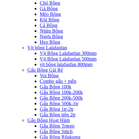
Chó Bông
Gà Bông
Mèo Bông
Khỉ Bông
Cá Bông
Nhím Bông
Ngựa Bông
Heo Bông
Vịt bông Lalafanfan
Vịt Bông Lalafanfan 300mm
Vịt Bông Lalafanfan 500mm
vịt bông lalafanfan 800mm
Gấu Bông Giá Rẻ
Voi Bông
Combo gấu + mền
Gấu Bông 100k
Gấu Bông 100k-200k
Gấu Bông 200k-500k
Gấu Bông 500k-1tr
Gấu Bông 1tr-2tr
Gấu Bông trên 2tr
Gấu Bông Hoạt Hình
Gấu Bông Totoro
Gấu Bông Stitch
Gấu Bông Rilakuma