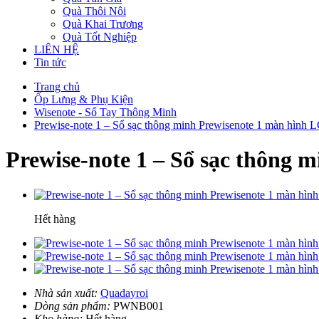
Quà Thôi Nôi
Quà Khai Trương
Quà Tốt Nghiệp
LIÊN HỆ
Tin tức
Trang chủ
Ốp Lưng & Phụ Kiện
Wisenote - Sổ Tay Thông Minh
Prewise-note 1 – Sổ sạc thông minh Prewisenote 1 màn hìn
Prewise-note 1 – Sổ sạc thông
Hết hàng
Nhà sản xuất:
Quadayroi
Dòng sản phẩm:
PWNB001
Kho hàng:
Hết hàng