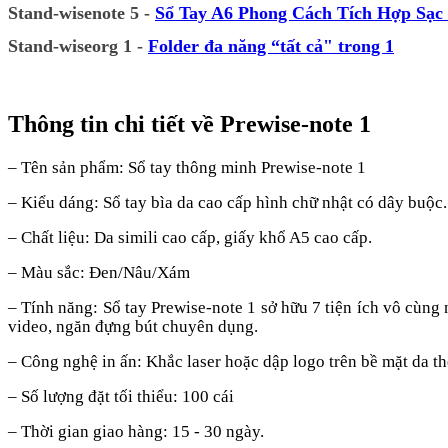
Stand-wisenote 5 -
Sổ Tay A6 Phong Cách Tích Hợp Sạc
Stand-wiseorg 1 -
Folder đa năng “tất cả" trong 1
Thông tin chi tiết về
Prewise
-
note 1
–
Tên sản phẩm: Sổ tay thông minh Prewise-note 1
– Kiểu dáng:
Sổ tay bìa da cao cấp hình chữ nhật có dây buộc.
– Chất liệu:
Da simili cao cấp, giấy khổ A5 cao cấp.
– Màu sắc:
Đen/Nâu/Xám
–
Tính năng: Sổ tay Prewise-note 1 sở hữu 7 tiện ích vô cùng
video, ngăn đựng bút chuyên dụng.
– Công nghệ
in ấn
: Khắc laser
hoặc dập logo trên bề mặt da
t
– Số lượng đặt tối thiểu: 100 cái
– Thời gian giao hàng:
15 - 30
ngày.