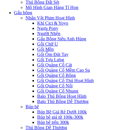
Thú Bông Đất Sét
Mô Hình Gian Hàng Tí Hon
Gấu bông
Nhân Vật Phim Hoạt Hình
Khỉ Cici & Yoyo
Ngựa Pony
Người Nhện
Gấu Bông Siêu Anh Hùng
Gỗi Chữ U
Gối Mền
Gối Ôm Đút Tay
Gối Tựa Lưng
Gối Quàng Cổ Cát
Gối Quàng Cổ Mềm Cao Su
Gối Quàng Cổ Bông
Gối Quàng Cổ Thú Hoạt Hình
Gối Quàng Cổ Nổi
Gối Quàng Cổ Nhung
Balo Thú Bông Hoạt Hình
Balo Thú Bông Dễ Thương
Búp bê
Búp Bê Giá Rẻ Dưới 100k
Búp bê giá từ 100k-300k
Búp bê trên 300k
Thú Bông Dễ Thương