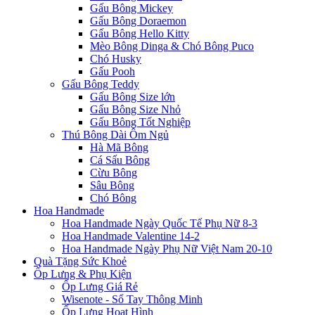
Gấu Bông Mickey
Gấu Bông Doraemon
Gấu Bông Hello Kitty
Mèo Bông Dinga & Chó Bông Puco
Chó Husky
Gấu Pooh
Gấu Bông Teddy
Gấu Bông Size lớn
Gấu Bông Size Nhỏ
Gấu Bông Tốt Nghiệp
Thú Bông Dài Ôm Ngủ
Hà Mã Bông
Cá Sấu Bông
Cừu Bông
Sâu Bông
Chó Bông
Hoa Handmade
Hoa Handmade Ngày Quốc Tế Phụ Nữ 8-3
Hoa Handmade Valentine 14-2
Hoa Handmade Ngày Phụ Nữ Việt Nam 20-10
Quà Tặng Sức Khoẻ
Ốp Lưng & Phụ Kiện
Ốp Lưng Giá Rẻ
Wisenote - Sổ Tay Thông Minh
Ốp Lưng Hoạt Hình