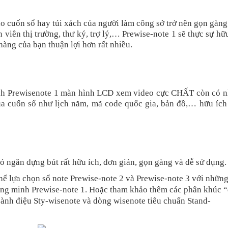
o cuốn sổ hay túi xách của người làm công sở trở nên gọn gàn
n viên thị trường, thư ký, trợ lý,… Prewise-note 1 sẽ thực sự hữ
 hàng của bạn thuận lợi hơn rất nhiều.
minh Prewisenote 1 màn hình LCD xem video cực CHẤT còn có n
của cuốn sổ như lịch năm, mã code quốc gia, bản đồ,… hữu ích
ó ngăn đựng bút rất hữu ích, đơn giản, gọn gàng và dễ sử dụng.
ể lựa chọn sổ note Prewise-note 2 và Prewise-note 3 với nhữn
hông minh Prewise-note 1. Hoặc tham khảo thêm các phân khúc 
sành điệu Sty-wisenote và dòng wisenote tiêu chuẩn Stand-