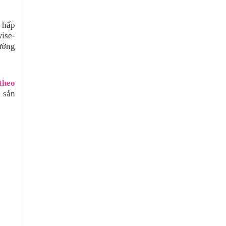
 hấp
wise-
cường
theo
 sản