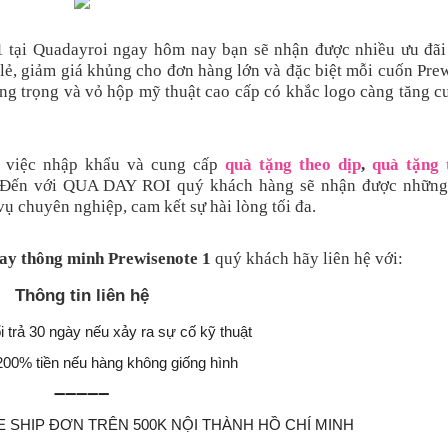
1 tại Quadayroi ngay hôm nay bạn sẽ nhận được nhiều ưu đãi
 lẻ, giảm giá khủng cho đơn hàng lớn và đặc biệt mỗi cuốn Pre
ang trọng và vỏ hộp mỹ thuật cao cấp có khắc logo càng tăng 
 việc nhập khẩu và cung cấp
quà tặng theo dịp
,
quà tặng 
 Đến với QUA DAY ROI quý khách hàng sẽ nhận được những
ụ chuyên nghiệp, cam kết sự hài lòng tối đa.
tay thông minh Prewisenote 1
quý khách hãy liên hệ với:
Thông tin liên hệ
i trả 30 ngày nếu xảy ra sự cố kỹ thuật
200% tiền nếu hàng không giống hình
➖➖➖➖➖
FREE SHIP ĐƠN TRÊN 500K NỘI THÀNH HỒ CHÍ MINH