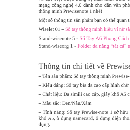
mạng
công nghệ 4.0 dành
cho dân văn phò
thông minh
Prewisenote 1
nhé!
Một số thông tin sản phẩm bạn có thể quan 
Wiselet 01 –
Sổ tay thông minh kiểu ví nữ s
Stand-wisenote 5 -
Sổ Tay A6 Phong Cách
Stand-wiseorg 1 -
Folder đa năng “tất cả" 
Thông tin chi tiết về
Prewis
–
Tên sản phẩm: Sổ tay thông minh Prewise-
– Kiểu dáng:
Sổ tay bìa da cao cấp hình chữ
– Chất liệu:
Da simili cao cấp, giấy khổ A5 c
– Màu sắc:
Đen/Nâu/Xám
–
Tính năng: Sổ tay Prewise-note 1 sở hữu 
khổ A5, ô đựng namecard, ô đựng điện tho
dụng.