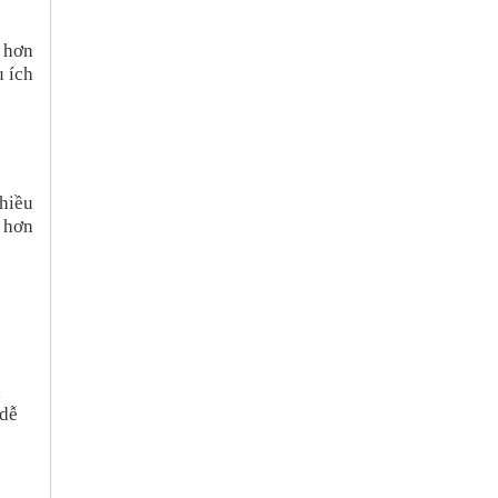
g hơn
u ích
hiều
 hơn
g
“dễ