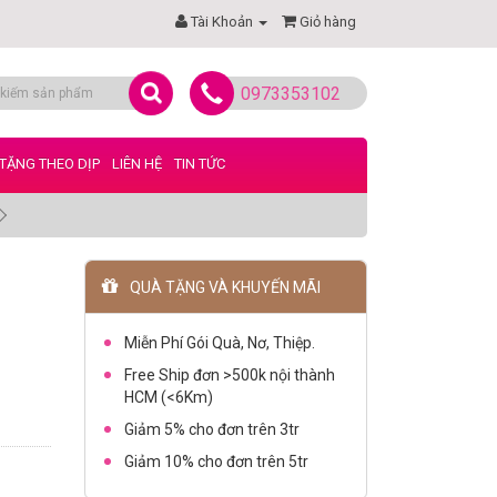
Tài Khoản
Giỏ hàng
0973353102
TẶNG THEO DỊP
LIÊN HỆ
TIN TỨC
QUÀ TẶNG VÀ KHUYẾN MÃI
Miễn Phí Gói Quà, Nơ, Thiệp.
Free Ship đơn >500k nội thành
HCM (<6Km)
Giảm 5% cho đơn trên 3tr
Giảm 10% cho đơn trên 5tr