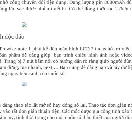
ác nhờ cổng chuyển đổi tiện dụng. Dung lượng pin 8000mAh đủ
ùng lúc sạc được nhiều thiết bị. Có thể đồng thời sạc 2 điện 
h độc đáo
 Prewise-note 1 phải kể đến màn hình LCD 7 inchs hỗ trợ việ
 Sản phẩm dễ dàng giúp
bạn trình chiếu hình ảnh hoặc vide
. Trang bị 7 nút bấm nổi có hướng dẫn rõ ràng giúp người dù
tạm dừng, tua nhanh, next,… Bạn cũng dễ dàng nạp và lấy dữ li
ông ngay bên cạnh của cuốn sổ.
ễ dàng thao tác lật mở sổ hay đóng sổ lại. Thao tác đơn giản 
y vào rất đơn giản thuận tiện. Các móc được gia công tinh xảo
ẩm mỹ, tính thời trang cho một cuốn sổ thân thiết của người dù