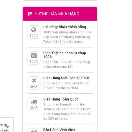
HƯỚNG DẪN MUA HÀNG
Gấu nhập khẩu chính hãng
100% Sản phẩm nhập khẩu cao
100%
cấp. Cam kết không bán hàng
Fake, VN kém chất lượng.
Hình Thật do shop tự chụp
100%
100%
Hoàn tiền 100% nếu SP không
giống như cam kết.
Giao Hàng Siêu Tốc 60 Phút
Dịch vụ giao hàng siêu tốc 60
SHIP
Phút đi nội thành HCM.
Giao Hàng Toàn Quốc
Shop giao hàng tận nơi trên
SHIP
Toàn Quốc. Các tỉnh phía Nam
nhận hàng trong 24h. Được hỗ
trợ 20% phí ship
trọng
Bảo Hành Vĩnh Viễn
cách