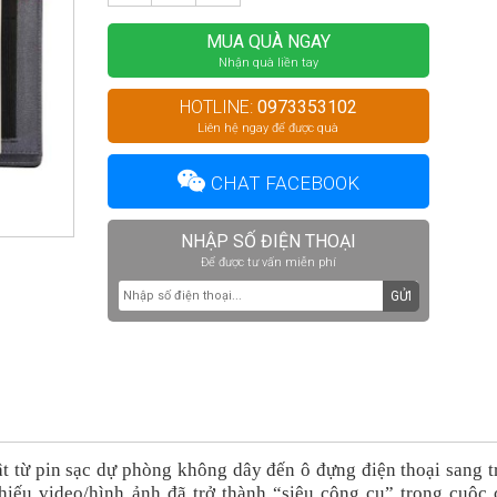
MUA QUÀ NGAY
Nhận quà liền tay
HOTLINE:
0973353102
Liên hệ ngay để được quà
CHAT FACEBOOK
NHẬP SỐ ĐIỆN THOẠI
Để được tư vấn miễn phí
GỬI
ật từ pin sạc dự phòng không dây đến ô đựng điện thoại sang 
hiếu video/hình ảnh đã trở thành “
siêu công cụ
”
trong cuộc 