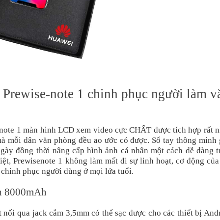
 Prewise-note 1 chinh phục người làm v
enote 1 màn hình LCD xem video cực CHẤT được tích hợp rất n
mà mỗi dân văn phòng đều ao ước có được. Sổ tay thông minh 
ngày đồng thời nâng cấp hình ảnh cá nhân một cách dễ dàng t
biệt, Prewisenote 1 không làm mất đi sự linh hoạt, cơ động củ
 chinh phục người dùng ở mọi lứa tuổi.
nh 8000mAh
nối qua jack cắm 3,5mm có thể sạc được cho các thiết bị And