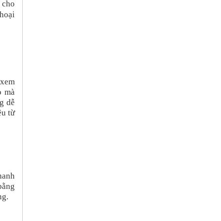
 cho
thoại
c xem
o mà
ng dễ
ệu từ
nhanh
 bằng
ng.