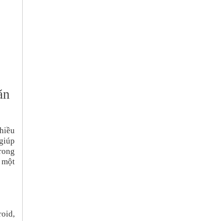
ăn
hiều
giúp
rong
a một
roid,