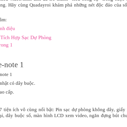
ng.
Hãy cùng Quadayroi khám phá những nét độc đáo của sổ
tâm:
ành điệu
 Tích Hợp Sạc Dự Phòng
trong 1
e
-
note 1
note 1
 nhật có dây buộc.
ao cấp.
7 tiện ích vô cùng nổi bật: Pin sạc dự phòng không dây, giấy
ại, dây buộc sổ, màn hình LCD xem video, ngăn đựng bút ch