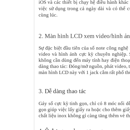
iOS và các thiết bị chạy hệ điều hành kh
việc sử dụng trong cả ngày dài và có thể c
cùng lúc.
2.
Màn hình LCD xem video/hình ản
Sự đặc biệt đầu tiên của sổ note công nghệ
video và hình ảnh cực kỳ chuyên nghiệp.
không cần dùng đến máy tính hay điện thoại
dàng thao tác: Đóng/mở nguồn, phát video, 
màn hình LCD này với 1 jack cắm rất phổ th
3. Dễ dàng thao tác
Gáy sổ cực kỳ tinh gọn, chỉ có 8 móc nối d
gọn giúp việc lấy giấy ra hoặc cho thêm giấ
chất liệu inox không gỉ càng tăng thêm vẻ th