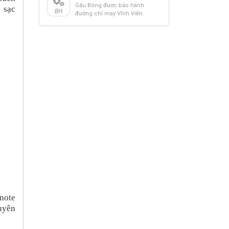
Gấu Bông được bảo hành
 sạc
BH
đường chỉ may Vĩnh Viễn.
 note
uyên