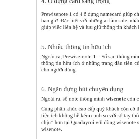
4. Ô đựng card sang trọng
Prewisenote 1 có 4 ô đựng namecard giúp ch
bao giờ. Đặc biệt với những ai làm sale, nhâ
giúp việc liên hệ và lưu giữ thông tin khách
5. Nhiều thông tin hữu ích
Ngoài ra, Prewise-note 1 – Sổ sạc thông 
thông tin hữu ích ở những trang đầu tiên 
cho người dùng.
6. Ngăn đựng bút chuyên dụng
Ngoài ra, sổ note thông minh
wisenote
còn c
Cùng phân khúc cao cấp quý khách còn có th
tiện ích không hề kém cạnh so với sổ tay t
chịu” hơn tại Quadayroi với dòng wisenote 
wisenote.