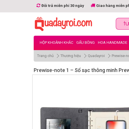
Đỗi trả miễn phí 30 ngày
Giao hàng miễn p
HỘP KHOẢNH KHẮC
GẤU BÔNG
HOA HANDMADE
Trang chủ
Thương hiệu
Quadayroi
Prewise-n
Prewise-note 1 – Sổ sạc thông minh Pr