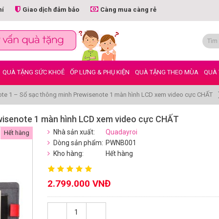
hí
Giao dịch đảm bảo
Càng mua càng rẻ
QUÀ TẶNG SỨC KHOẺ
ỐP LƯNG & PHỤ KIỆN
QUÀ TẶNG THEO MÙA
QUÀ 
ote 1 – Sổ sạc thông minh Prewisenote 1 màn hình LCD xem video cực CHẤT
ewisenote 1 màn hình LCD xem video cực CHẤT
Nhà sản xuất:
Quadayroi
Hết hàng
Dòng sản phẩm:
PWNB001
Kho hàng:
Hết hàng
2.799.000 VNĐ