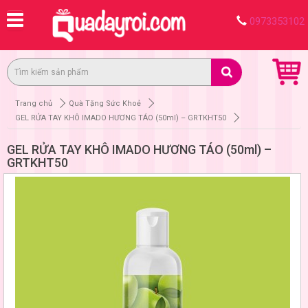
0973353102
Trang chủ
Quà Tặng Sức Khoẻ
GEL RỬA TAY KHÔ IMADO HƯƠNG TÁO (50ml) – GRTKHT50
GEL RỬA TAY KHÔ IMADO HƯƠNG TÁO (50ml) –
GRTKHT50