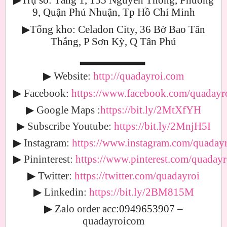
▶
Trụ sở: Tầng 1, 135 Nguyễn Thông, Phường
9, Quận Phú Nhuận, Tp Hồ Chí Minh
▶
Tổng kho: Celadon City, 36 Bờ Bao Tân
Thắng, P Sơn Kỳ, Q Tân Phú
▂▂▂▂▂▂▂▂
▶
Website:
http://quadayroi.com
▶
Facebook:
https://www.facebook.com/quadayro
▶
Google Maps
:
https://bit.ly/2MtXfYH
▶
Subscribe Youtube
:
https://bit.ly/2MnjH5I
▶
Instagram:
https://www.instagram.com/quadayr
▶
Pininterest:
https://www.pinterest.com/quadayr
▶
Twitter:
https://twitter.com/quadayroi
▶
Linkedin:
https://bit.ly/2BM815M
▶
Zalo order acc
:0949653907
–
quadayroicom