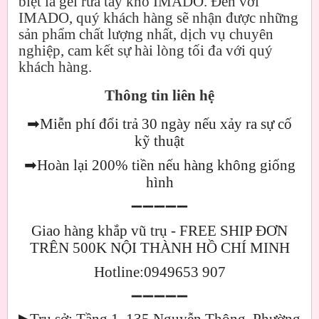
biệt là gel rửa tay khô IMADO. Đến với
IMADO, quý khách hàng sẽ nhận được những
sản phẩm chất lượng nhất, dịch vụ chuyên
nghiệp, cam kết sự hài lòng tối đa với quý
khách hàng.
Thông tin liên hệ
➡
Miễn phí đổi trả 30 ngày nếu xảy ra sự cố
kỹ thuật
➡
Hoàn lại 200% tiền nếu hàng không giống
hình
➖➖➖➖➖
Giao hàng khắp vũ trụ - FREE SHIP ĐƠN
TRÊN 500K NỘI THÀNH HỒ CHÍ MINH
Hotline:0949653 907
➖➖➖➖➖