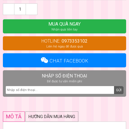
MUA QUÀ NGAY
Nhận quà liền tay
HOTLINE:
0973353102
Liên hệ ngay để được quà
CHAT FACEBOOK
NHẬP SỐ ĐIỆN THOẠI
Để được tư vấn miễn phí
GỬI
MÔ TẢ
HƯỚNG DẪN MUA HÀNG