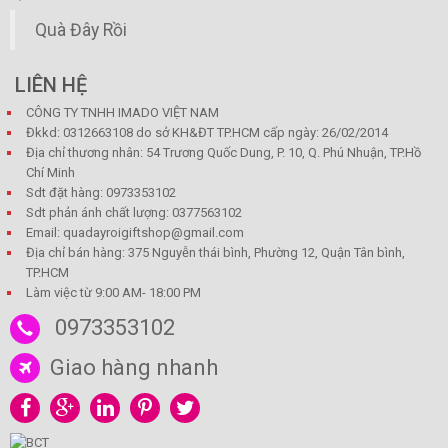
Quà Đây Rồi
LIÊN HỆ
CÔNG TY TNHH IMADO VIỆT NAM
Đkkd: 0312663108 do sở KH&ĐT TP.HCM cấp ngày: 26/02/2014
Địa chỉ thương nhân: 54 Trương Quốc Dung, P. 10, Q. Phú Nhuận, TP.Hồ
Chí Minh
Sdt đặt hàng: 0973353102
Sdt phản ánh chất lượng: 0377563102
Email: quadayroigiftshop@gmail.com
Địa chỉ bán hàng: 375 Nguyễn thái bình, Phường 12, Quận Tân bình,
TP.HCM
Làm việc từ 9:00 AM- 18:00 PM
0973353102
Giao hàng nhanh