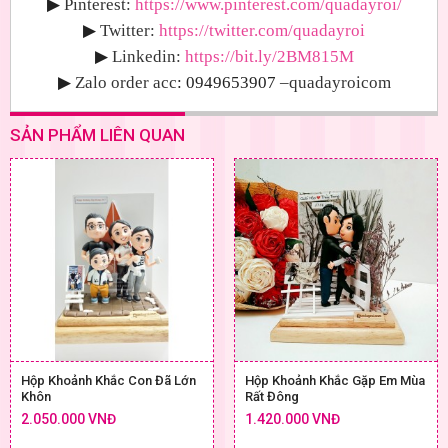
▶
Pinterest:
https://www.pinterest.com/quadayroi/
▶
Twitter:
https://twitter.com/quadayroi
▶
Linkedin:
https://bit.ly/2BM815M
▶
Zalo order acc
: 0949653907
–quadayroicom
SẢN PHẨM LIÊN QUAN
Hộp Khoảnh Khắc Con Đã Lớn
Hộp Khoảnh Khắc Gặp Em Mùa
Khôn
Rất Đông
2.050.000 VNĐ
1.420.000 VNĐ