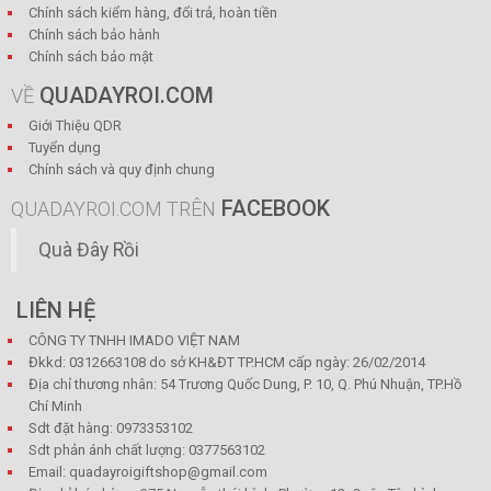
Chính sách kiểm hàng, đổi trả, hoàn tiền
Chính sách bảo hành
Chính sách bảo mật
QUADAYROI.COM
VỀ
Giới Thiệu QDR
Tuyển dụng
Chính sách và quy định chung
FACEBOOK
QUADAYROI.COM TRÊN
Quà Đây Rồi
LIÊN HỆ
CÔNG TY TNHH IMADO VIỆT NAM
Đkkd: 0312663108 do sở KH&ĐT TP.HCM cấp ngày: 26/02/2014
Địa chỉ thương nhân: 54 Trương Quốc Dung, P. 10, Q. Phú Nhuận, TP.Hồ
Chí Minh
Sdt đặt hàng: 0973353102
Sdt phản ánh chất lượng: 0377563102
Email: quadayroigiftshop@gmail.com