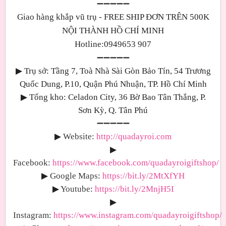
➖➖➖➖➖
Giao hàng khắp vũ trụ - FREE SHIP ĐƠN TRÊN 500K
NỘI THÀNH HỒ CHÍ MINH
Hotline:0949653 907
➖➖➖➖➖
▶
Trụ sở: Tầng 7, Toà Nhà Sài Gòn Bảo Tín, 54 Trương
Quốc Dung, P.10, Quận Phú Nhuận, TP. Hồ Chí Minh
▶
Tổng kho: Celadon City, 36 Bờ Bao Tân Thắng, P.
Sơn Kỳ, Q. Tân Phú
➖➖➖➖➖
▶
Website:
http://quadayroi.com
▶
Facebook:
https://www.facebook.com/quadayroigiftshop/
▶
Google Maps
:
https://bit.ly/2MtXfYH
▶
Youtube
:
https://bit.ly/2MnjH5I
▶
Instagram:
https://www.instagram.com/quadayroigiftshop/