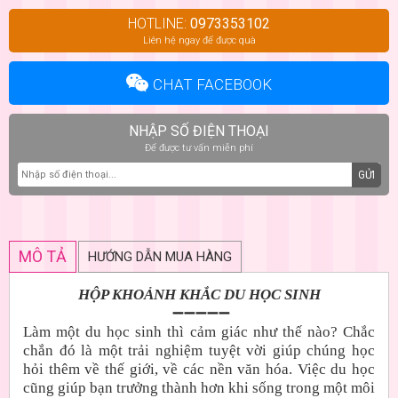
HOTLINE:
0973353102
Liên hệ ngay để được quà
CHAT FACEBOOK
NHẬP SỐ ĐIỆN THOẠI
Để được tư vấn miễn phí
GỬI
MÔ TẢ
HƯỚNG DẪN MUA HÀNG
HỘP KHOẢNH KHẮC DU HỌC SINH
➖➖➖➖➖
Làm một du học sinh thì cảm giác như thế nào? Chắc
chắn đó là một trải nghiệm tuyệt vời giúp chúng học
hỏi thêm về thế giới, về các nền văn hóa. Việc du học
cũng giúp bạn trưởng thành hơn khi sống trong một môi