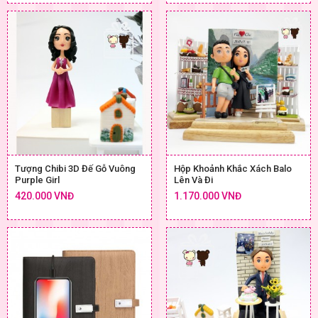
Tượng Chibi 3D Đế Gỗ Vuông
Hộp Khoảnh Khắc Xách Balo
Purple Girl
Lên Và Đi
420.000 VNĐ
1.170.000 VNĐ