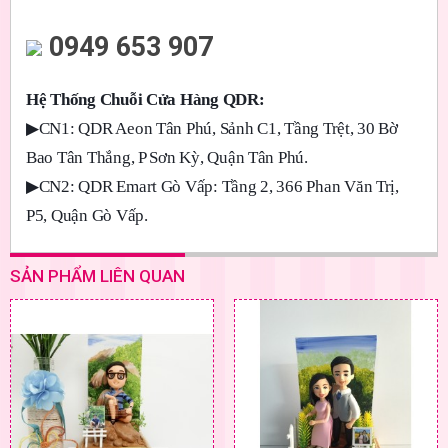
0949 653 907
Hệ Thống Chuỗi Cửa Hàng QDR:
▶
CN1: QDR Aeon Tân Phú, Sảnh C1, Tầng Trệt, 30 Bờ
Bao Tân Thắng, P Sơn Kỳ, Quận Tân Phú.
▶
CN2: QDR Emart Gò Vấp: Tầng 2, 366 Phan Văn Trị,
P5, Quận Gò Vấp.
SẢN PHẨM LIÊN QUAN