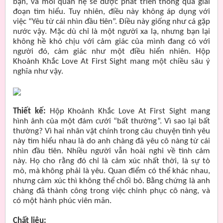
bạn, và mối quan hệ sẽ được phát triển thông qua giai
đoạn tìm hiểu. Tuy nhiên, điều này không áp dụng với
việc “Yêu từ cái nhìn đầu tiên”. Điều này giống như cá gặp
nước vậy. Mặc dù chỉ là một người xa lạ, nhưng bạn lại
không hề khó chịu với cảm giác của mình đang có với
người đó, cảm giác như một điều hiển nhiên. Hộp
Khoảnh Khắc Love At First Sight mang một chiều sâu ý
nghĩa như vậy.
Thiết kế:
Hộp Khoảnh Khắc Love At First Sight mang
hình ảnh của một đám cưới “bất thường”. Vì sao lại bất
thường? Vì hai nhân vật chính trong câu chuyện tình yêu
này tìm hiểu nhau là do anh chàng đã yêu cô nàng từ cái
nhìn đầu tiên. Nhiều người vẫn hoài nghi về tình cảm
này. Họ cho rằng đó chỉ là cảm xúc nhất thời, là sự tò
mò, mà không phải là yêu. Quan điểm có thể khác nhau,
nhưng cảm xúc thì không thể chối bỏ. Bằng chứng là anh
chàng đã thành công trong việc chinh phục cô nàng, và
có một hành phúc viên mãn.
Chất liệu: