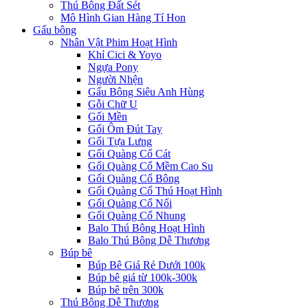
Thú Bông Đất Sét
Mô Hình Gian Hàng Tí Hon
Gấu bông
Nhân Vật Phim Hoạt Hình
Khỉ Cici & Yoyo
Ngựa Pony
Người Nhện
Gấu Bông Siêu Anh Hùng
Gỗi Chữ U
Gối Mền
Gối Ôm Đút Tay
Gối Tựa Lưng
Gối Quàng Cổ Cát
Gối Quàng Cổ Mềm Cao Su
Gối Quàng Cổ Bông
Gối Quàng Cổ Thú Hoạt Hình
Gối Quàng Cổ Nổi
Gối Quàng Cổ Nhung
Balo Thú Bông Hoạt Hình
Balo Thú Bông Dễ Thương
Búp bê
Búp Bê Giá Rẻ Dưới 100k
Búp bê giá từ 100k-300k
Búp bê trên 300k
Thú Bông Dễ Thương