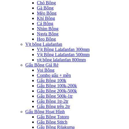
Chó Bông
Gà Bông
Mèo Bông
Khỉ Bông
Cá Bông
Nhím Bông
Ngựa Bông
Heo Bông
Vịt bông Lalafanfan
Vịt Bông Lalafanfan 300mm
Vịt Bông Lalafanfan 500mm
vịt bông lalafanfan 800mm
Gấu Bông Giá Rẻ
Voi Bông
Combo gấu + mền
Gấu Bông 100k
Gấu Bông 100k-200k
Gấu Bông 200k-500k
Gấu Bông 500k-1tr
Gấu Bông 1tr-2tr
Gấu Bông trên 2tr
Gấu Bông Hoạt Hình
Gấu Bông Totoro
Gấu Bông Stitch
Gấu Bông Rilakuma