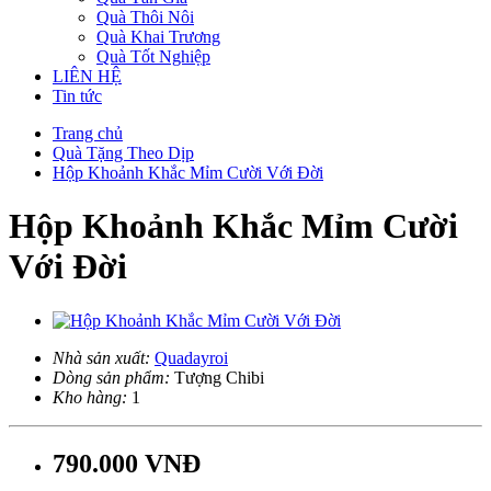
Quà Thôi Nôi
Quà Khai Trương
Quà Tốt Nghiệp
LIÊN HỆ
Tin tức
Trang chủ
Quà Tặng Theo Dịp
Hộp Khoảnh Khắc Mỉm Cười Với Đời
Hộp Khoảnh Khắc Mỉm Cười
Với Đời
Nhà sản xuất:
Quadayroi
Dòng sản phẩm:
Tượng Chibi
Kho hàng:
1
790.000 VNĐ