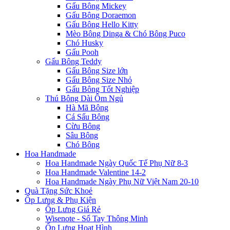
Gấu Bông Mickey
Gấu Bông Doraemon
Gấu Bông Hello Kitty
Mèo Bông Dinga & Chó Bông Puco
Chó Husky
Gấu Pooh
Gấu Bông Teddy
Gấu Bông Size lớn
Gấu Bông Size Nhỏ
Gấu Bông Tốt Nghiệp
Thú Bông Dài Ôm Ngủ
Hà Mã Bông
Cá Sấu Bông
Cừu Bông
Sâu Bông
Chó Bông
Hoa Handmade
Hoa Handmade Ngày Quốc Tế Phụ Nữ 8-3
Hoa Handmade Valentine 14-2
Hoa Handmade Ngày Phụ Nữ Việt Nam 20-10
Quà Tặng Sức Khoẻ
Ốp Lưng & Phụ Kiện
Ốp Lưng Giá Rẻ
Wisenote - Sổ Tay Thông Minh
Ốp Lưng Hoạt Hình