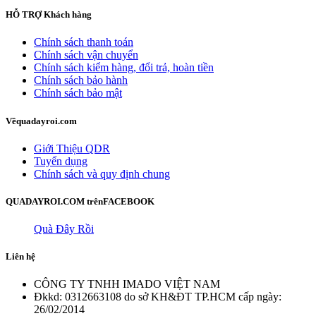
HỖ TRỢ
Khách hàng
Chính sách thanh toán
Chính sách vận chuyển
Chính sách kiểm hàng, đổi trả, hoàn tiền
Chính sách bảo hành
Chính sách bảo mật
Về
quadayroi.com
Giới Thiệu QDR
Tuyển dụng
Chính sách và quy định chung
QUADAYROI.COM trên
FACEBOOK
Quà Đây Rồi
Liên hệ
CÔNG TY TNHH IMADO VIỆT NAM
Đkkd: 0312663108 do sở KH&ĐT TP.HCM cấp ngày:
26/02/2014