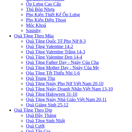
Ốp Lưng Cao Cấp
Thú Bóp Nhựa
Phụ Kiện Thiết Kế Ốp Lưng
Phụ Kiện Điện Thoại
Móc Khoá
Squishy
Quà Tặng Theo Mùa
Quà Tặng Quốc Tế Phụ Nữ 8-3
Quà Tặng Valentine 14-2
Quà Tặng Valentine Trắng 14-3
Quà Tặng Valentine Đen 14-4
Quà Tặng Father Day - Ngày Của Cha
Quà Tặng Mother Day - Ngày Của Mẹ
Qùa Tặng Tết Thiếu Nhi 1-6
Quà Trung Thu
Quà Tặng Ngày Phụ Nữ Việt Nam 20-10
Quà Tặng Ngày Doanh Nhân Việt Nam 13-10
Quà Tặng Haloween 31-10
Quà Tặng Ngày Nhà Giáo Việt Nam 20-11
Quà Giáng Sinh 25-12
Quà Tặng Theo Dịp
Quà Đầy Tháng
Quà Tặng Sinh Nhật
Quà Cưới
Quà Tân Gia