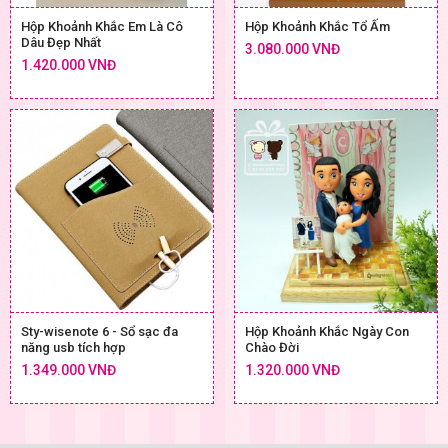
Hộp Khoảnh Khắc Em Là Cô
Hộp Khoảnh Khắc Tổ Ấm
Dâu Đẹp Nhất
3.080.000 VNĐ
1.420.000 VNĐ
Sty-wisenote 6 - Sổ sạc đa
Hộp Khoảnh Khắc Ngày Con
năng usb tích hợp
Chào Đời
1.349.000 VNĐ
1.320.000 VNĐ