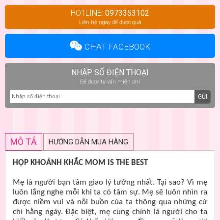
HOTLINE:
0973353102
Liên hệ ngay để được quà
CHAT FACEBOOK
NHẬP SỐ ĐIỆN THOẠI
Để được tư vấn miễn phí
GỬI
MÔ TẢ
HƯỚNG DẪN MUA HÀNG
HỘP KHOẢNH KHẮC MOM IS THE BEST
Mẹ là người bạn tâm giao lý tưởng nhất. Tại sao? Vì mẹ
luôn lắng nghe mỗi khi ta có tâm sự. Mẹ sẽ luôn nhìn ra
được niềm vui và nỗi buồn của ta thông qua những cử
chỉ hằng ngày. Đặc biệt, mẹ cũng chính là người cho ta