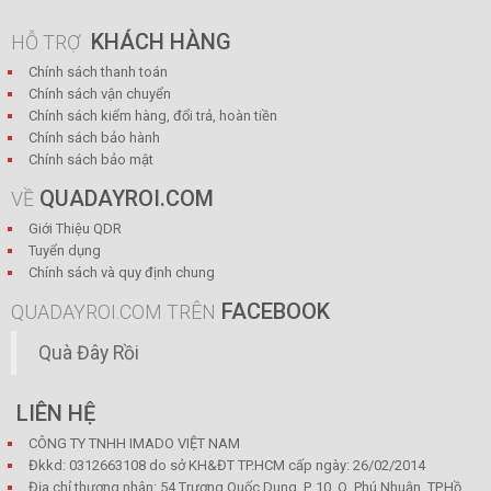
KHÁCH HÀNG
HỖ TRỢ
Chính sách thanh toán
Chính sách vận chuyển
Chính sách kiểm hàng, đổi trả, hoàn tiền
Chính sách bảo hành
Chính sách bảo mật
QUADAYROI.COM
VỀ
Giới Thiệu QDR
Tuyển dụng
Chính sách và quy định chung
FACEBOOK
QUADAYROI.COM TRÊN
Quà Đây Rồi
LIÊN HỆ
CÔNG TY TNHH IMADO VIỆT NAM
Đkkd: 0312663108 do sở KH&ĐT TP.HCM cấp ngày: 26/02/2014
Địa chỉ thương nhân: 54 Trương Quốc Dung, P. 10, Q. Phú Nhuận, TP.Hồ