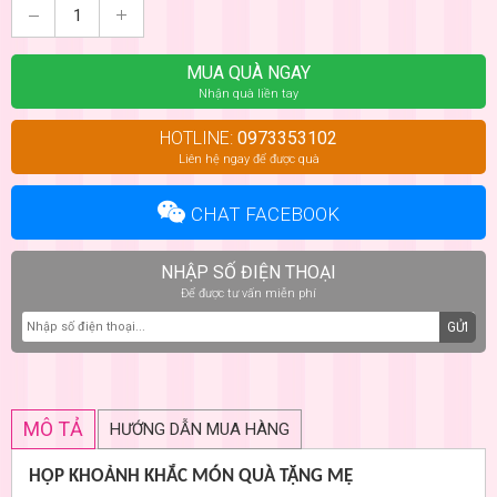
MUA QUÀ NGAY
Nhận quà liền tay
HOTLINE:
0973353102
Liên hệ ngay để được quà
CHAT FACEBOOK
NHẬP SỐ ĐIỆN THOẠI
Để được tư vấn miễn phí
GỬI
MÔ TẢ
HƯỚNG DẪN MUA HÀNG
HỘP KHOẢNH KHẮC MÓN QUÀ TẶNG MẸ