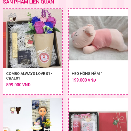
SẢN PHẨM LIÊN QUAN
COMBO ALWAYS LOVE 01 -
HEO HỒNG NẰM 1
CBAL01
199.000 VNĐ
899.000 VNĐ