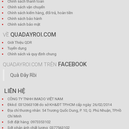
Chính sách thanh toán
Chính sách vận chuyển
Chính sách kiểm hàng, đổi trả, hoàn tiền
Chính sách bảo hành
Chính sách bảo mật
QUADAYROI.COM
VỀ
Giới Thiệu QDR
Tuyển dụng
Chính sách và quy định chung
FACEBOOK
QUADAYROI.COM TRÊN
Quà Đây Rồi
LIÊN HỆ
CÔNG TY TNHH IMADO VIỆT NAM
Đkkd: 0312663108 do sở KH&ĐT TP.HCM cấp ngày: 26/02/2014
Địa chỉ thương nhân: 54 Trương Quốc Dung, P. 10, Q. Phú Nhuận, TP.Hồ
Chí Minh
Sdt đặt hàng: 0973353102
Sdt phản ánh chất lượng: 0377563102