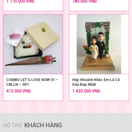
1.170.000 VNĐ
780.000 VNĐ
COMBO LET’S LOVE NOW 01 –
Hộp Khoảnh Khắc Em Là Cô
CBLLN – 001
Dâu Đẹp Nhất
415.000 VNĐ
1.420.000 VNĐ
KHÁCH HÀNG
HỖ TRỢ