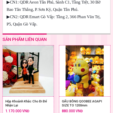
▶
CN1: QDR Aeon Tân Phú, Sảnh C1, Tầng Trệt, 30 Bờ
Bao Tân Thắng, P. Sơn Kỳ, Quận Tân Phú.
▶
CN2: QDR Emart Gò Vấp: Tầng 2, 366 Phan Văn Trị,
P5, Quận Gò Vấp.
SẢN PHẨM LIÊN QUAN
Hộp Khoảnh Khắc Cho Đi Để
GẤU BÔNG QOOBEE AGAPI
Nhận Lại
SIZE TO 1200mm
1.170.000 VNĐ
880.000 VNĐ