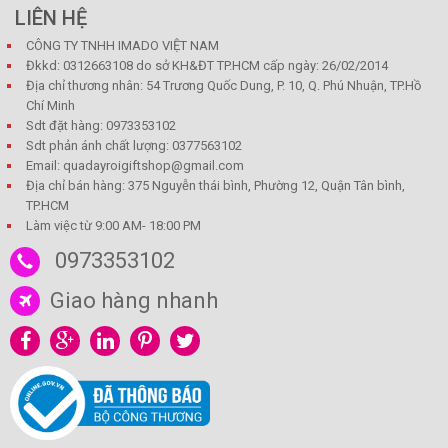
LIÊN HỆ
CÔNG TY TNHH IMADO VIỆT NAM
Đkkd: 0312663108 do sở KH&ĐT TP.HCM cấp ngày: 26/02/2014
Địa chỉ thương nhân: 54 Trương Quốc Dung, P. 10, Q. Phú Nhuận, TP.Hồ
Chí Minh
Sdt đặt hàng: 0973353102
Sdt phản ánh chất lượng: 0377563102
Email: quadayroigiftshop@gmail.com
Địa chỉ bán hàng: 375 Nguyễn thái bình, Phường 12, Quận Tân bình,
TP.HCM
Làm việc từ 9:00 AM- 18:00 PM
0973353102
Giao hàng nhanh