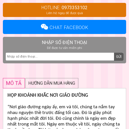
HOTLINE:
0973353102
Liên hệ ngay để được quà
CHAT FACEBOOK
NHẬP SỐ ĐIỆN THOẠI
Để được tư vấn miễn phí
GỬI
MÔ TẢ
HƯỚNG DẪN MUA HÀNG
HỘP KHOẢNH KHẮC NƠI GIÁO ĐƯỜNG
“Nơi giáo đường ngày ấy, em và tôi, chúng ta nắm tay
nhau nguyện thề trước đấng tối cao. Đó là giây phút
hạnh phúc nhất đời tôi. Đó cũng chính là ngày em đẹp
nhất trong mắt tôi. Ngày em thuộc về tôi, ngày chúng ta