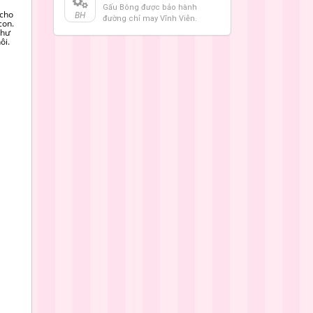
Gấu Bông được bảo hành
cho
BH
đường chỉ may Vĩnh Viễn.
con.
như
ôi.