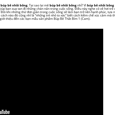
à
búp bê nhồi bông
. Tại sao lại mê
búp bê nhồi bông
nhỉ? Vì
búp bê nhồi bông
iúp bạn xua tan đi những chán nản trong cuộc sống. Điều này nghe có vẻ hơi trẻ 
Đôi khi những thứ đơn giản trong cuộc sống sẽ làm bạn trở nên hạnh phúc, tựa 
 cách nào đó cũng nhỉ là “những trẻ nhỏ to xác” biết cách kiềm chế xúc cảm mà th
n giới thiệu đến các bạn mẫu sản phẩm Búp Bê Thắt Bím 1 (Cam).