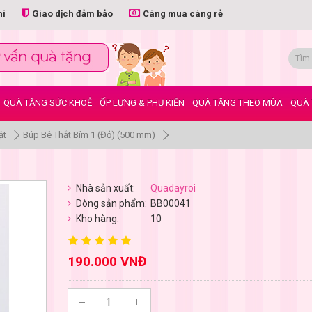
hí
Giao dịch đảm bảo
Càng mua càng rẻ
QUÀ TẶNG SỨC KHOẺ
ỐP LƯNG & PHỤ KIỆN
QUÀ TẶNG THEO MÙA
QUÀ 
ật
Búp Bê Thắt Bím 1 (Đỏ) (500 mm)
Nhà sản xuất:
Quadayroi
Dòng sản phẩm:
BB00041
Kho hàng:
10
190.000 VNĐ