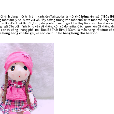
với hình dạng một hình ảnh xinh xắn.Tại sao lại là một
thú bôn
g xinh xắn?
Búp Bê
g một tâm lý hài hước vui vẻ. Hãy tưởng tượng vào một buổi trưa mát mẻ, hay mộ
t chú Búp Bê Thắt Bím 1 (Cam) đang nhắm mắt ngủ. Quà Đây Rồi chắc chắn bạn sẽ
g ngã đầu với mình. Như vậy sẽ không còn cô đơn nữa. Các người lớn đã không t
ẻ con thì càng không phải nói. Búp Bê Thắt Bím 1 (Cam) là mẫu hàng rất được các
ê bằng bông cho bé gái,
và các
loại
búp bê bằng bông cho bé
khác.