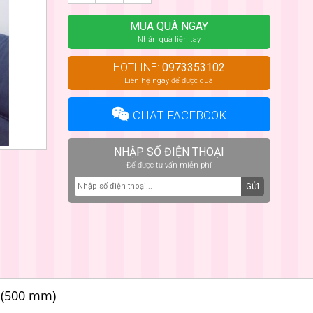
MUA QUÀ NGAY
Nhận quà liền tay
HOTLINE:
0973353102
Liên hệ ngay để được quà
CHAT FACEBOOK
NHẬP SỐ ĐIỆN THOẠI
Để được tư vấn miễn phí
GỬI
 (500 mm)