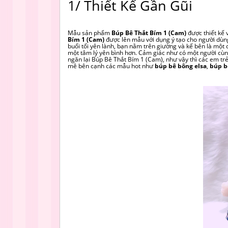
1/ Thiết Kế Gần Gũi
Mẫu sản phẩm
Búp Bê Thắt Bím 1 (Cam)
được thiết kế 
Bím 1 (Cam)
được lên mẫu với dụng ý tạo cho người dùn
buổi tối yên lành, bạn nằm trên giường và kế bên là mộ
một tâm lý yên bình hơn. Cảm giác như có một người cùn
ngăn lại Búp Bê Thắt Bím 1 (Cam), như vậy thì các em tr
mê bên cạnh các mẫu hot như
búp bê bông elsa
,
búp b