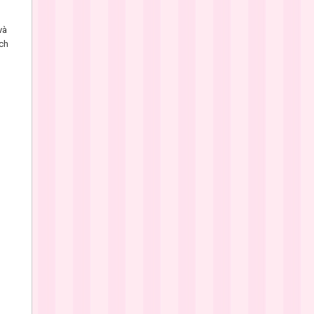
và
ách