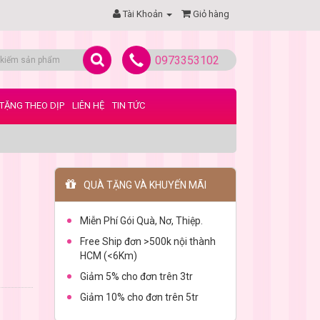
Tài Khoản
Giỏ hàng
0973353102
TẶNG THEO DỊP
LIÊN HỆ
TIN TỨC
QUÀ TẶNG VÀ KHUYẾN MÃI
Miễn Phí Gói Quà, Nơ, Thiệp.
Free Ship đơn >500k nội thành
HCM (<6Km)
Giảm 5% cho đơn trên 3tr
Giảm 10% cho đơn trên 5tr