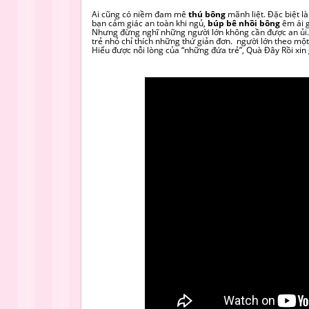
Ai cũng có niềm đam mê
thú bông
mãnh liệt. Đặc biệt l
bạn cảm giác an toàn khi ngủ,
búp bê nhồi bông
êm ái g
Nhưng đừng nghĩ những người lớn không cần được an ủi. 
trẻ nhỏ chỉ thích những thứ giản đơn. người lớn theo một
Hiểu được nỗi lòng của “những đứa trẻ”, Quà Đây Rồi xi