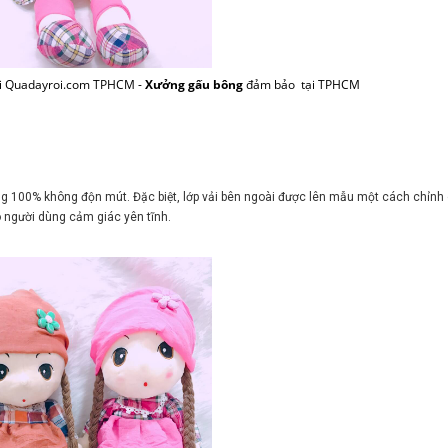
ại Quadayroi.com TPHCM -
Xưởng gấu bông
đảm bảo tại TPHCM
ng 100% không độn mút. Đặc biệt, lớp vải bên ngoài được lên mẫu một cách chỉnh
 người dùng cảm giác yên tĩnh.