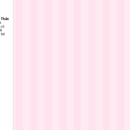
 Thắt
t
 có
hể
 bé