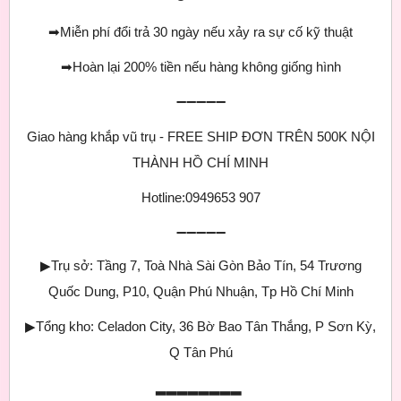
➡
Miễn phí đổi trả 30 ngày nếu xảy ra sự cố kỹ thuật
➡
Hoàn lại 200% tiền nếu hàng không giống hình
➖➖➖➖➖
Giao hàng khắp vũ trụ - FREE SHIP ĐƠN TRÊN 500K NỘI
THÀNH HỒ CHÍ MINH
Hotline:0949653 907
➖➖➖➖➖
▶
Trụ sở: Tầng 7, Toà Nhà Sài Gòn Bảo Tín, 54 Trương
Quốc Dung, P10, Quận Phú Nhuận, Tp Hồ Chí Minh
▶
Tổng kho: Celadon City, 36 Bờ Bao Tân Thắng, P Sơn Kỳ,
Q Tân Phú
▂▂▂▂▂▂▂▂