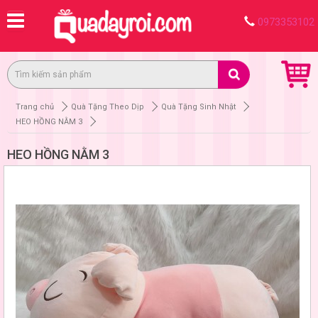
0973353102
Trang chủ
Quà Tặng Theo Dịp
Quà Tặng Sinh Nhật
HEO HỒNG NẰM 3
HEO HỒNG NẰM 3