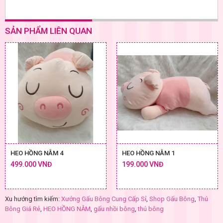
SẢN PHẨM LIÊN QUAN
HEO HỒNG NẰM 4
HEO HỒNG NẰM 1
499.000 VNĐ
199.000 VNĐ
Xu hướng tìm kiếm:
Xưởng Gấu Bông Cung Cấp Sỉ
,
Shop Gấu Bông
,
Thú
Bông Giá Rẻ
,
HEO HỒNG NẰM
,
gấu nhồi bông
,
thú bông