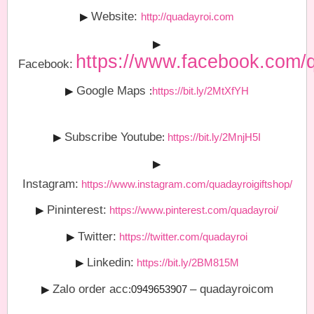
Website:
▶
http://quadayroi.com
▶
https://www.facebook.com/q
Facebook:
Google Maps
▶
:
https://bit.ly/2MtXfYH
Subscribe Youtube
▶
:
https://bit.ly/2MnjH5I
▶
Instagram:
https://www.instagram.com/quadayroigiftshop/
Pininterest:
▶
https://www.pinterest.com/quadayroi/
Twitter:
▶
https://twitter.com/quadayroi
Linkedin:
▶
https://bit.ly/2BM815M
Zalo order acc
– quadayroicom
▶
:0949653907