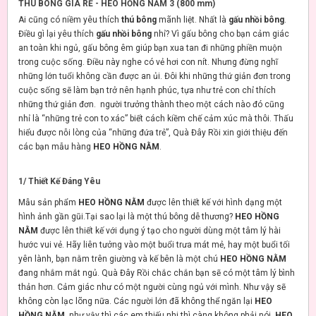
THÚ BÔNG GIÁ RẺ - HEO HỒNG NẰM 3 (800 mm)
Ai cũng có niềm yêu thích
thú bông
mãnh liệt. Nhất là
gấu nhồi bông
.
Điều gì lại yêu thích
gấu nhồi bông
nhỉ? Vì gấu bông cho bạn cảm giác
an toàn khi ngủ, gấu bông êm giúp bạn xua tan đi những phiền muộn
trong cuộc sống. Điều này nghe có vẻ hơi con nít. Nhưng đừng nghĩ
những lớn tuổi không cần được an ủi. Đôi khi những thứ giản đơn trong
cuộc sống sẽ làm bạn trở nên hạnh phúc, tựa như trẻ con chỉ thích
những thứ giản đơn. người trưởng thành theo một cách nào đó cũng
nhỉ là “những trẻ con to xác” biết cách kiềm chế cảm xúc mà thôi. Thấu
hiểu được nỗi lòng của “những đứa trẻ”, Quà Đây Rồi xin giới thiệu đến
các bạn mẫu hàng
HEO HỒNG NẰM
.
1/ Thiết Kế Đáng Yêu
Mẫu sản phẩm
HEO HỒNG NẰM
được lên thiết kế với hình dạng một
hình ảnh gần gũi.Tại sao lại là một thú bông dễ thương?
HEO HỒNG
NẰM
được lên thiết kế với dụng ý tạo cho người dùng một tâm lý hài
hước vui vẻ. Hãy liên tưởng vào một buổi trưa mát mẻ, hay một buổi tối
yên lành, bạn nằm trên giường và kế bên là một chú
HEO HỒNG NẰM
đang nhắm mắt ngủ. Quà Đây Rồi chắc chắn bạn sẽ có một tâm lý bình
thản hơn. Cảm giác như có một người cùng ngủ với mình. Như vậy sẽ
không còn lạc lõng nữa. Các người lớn đã không thể ngăn lại
HEO
HỒNG NẰM
, như vậy thì các em thiếu nhi thì càng không phải nói.
HEO