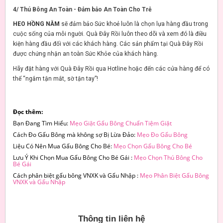
4/ Thú Bông An Toàn - Đảm bảo An Toàn Cho Trẻ
HEO HỒNG NẰM
sẽ đảm bảo Sức khoẻ luôn là chọn lựa hàng đầu trong
cuộc sống của mỗi người. Quà Đây Rồi luôn theo dõi và xem đó là điều
kiện hàng đầu đối với các khách hàng. Các sản phẩm tại Quà Đây Rồi
được chứng nhận an toàn Sức Khỏe của khách hàng.
Hãy đặt hàng với Quà Đây Rồi qua Hotline hoặc đến các cửa hàng để có
thể “ngắm tận mắt, sờ tận tay”!
Đọc thêm:
Bạn Đang Tìm Hiểu:
Mẹo Giặt Gấu Bông Chuẩn Tiệm Giặt
Cách Đo Gấu Bông mà không sợ Bị Lừa Đảo:
Mẹo Đo Gấu Bông
Liệu Có Nên Mua Gấu Bông Cho Bé:
Mẹo Chọn Gấu Bông Cho Bé
Lưu Ý Khi Chọn Mua Gấu Bông Cho Bé Gái :
Mẹo Chọn Thú Bông Cho
Bé Gái
Cách phân biệt gấu bông VNXK và Gấu Nhập :
Mẹo Phân Biệt Gấu Bông
VNXK và Gấu Nhập
Thông tin liên hệ