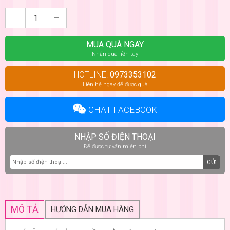
MUA QUÀ NGAY
Nhận quà liền tay
HOTLINE:
0973353102
Liên hệ ngay để được quà
CHAT FACEBOOK
NHẬP SỐ ĐIỆN THOẠI
Để được tư vấn miễn phí
GỬI
MÔ TẢ
HƯỚNG DẪN MUA HÀNG