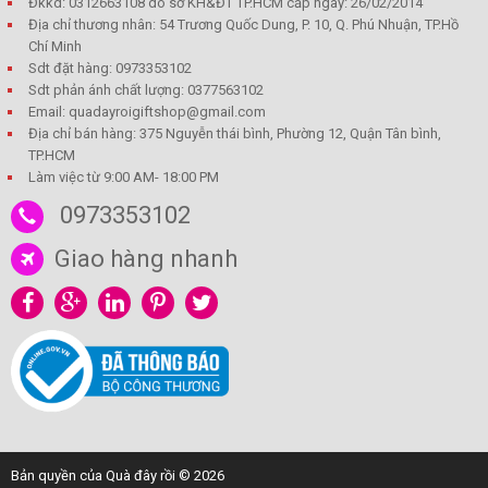
Đkkd: 0312663108 do sở KH&ĐT TP.HCM cấp ngày: 26/02/2014
Địa chỉ thương nhân: 54 Trương Quốc Dung, P. 10, Q. Phú Nhuận, TP.Hồ
Chí Minh
Sdt đặt hàng: 0973353102
Sdt phản ánh chất lượng: 0377563102
Email: quadayroigiftshop@gmail.com
Địa chỉ bán hàng: 375 Nguyễn thái bình, Phường 12, Quận Tân bình,
TP.HCM
Làm việc từ 9:00 AM- 18:00 PM
0973353102
Giao hàng nhanh
Bản quyền của Quà đây rồi © 2026