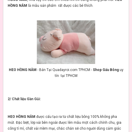
HỒNG NẰM
là mẫu sản phẩm rất được các bé thích.
HEO HỒNG NẰM
- Bán Tại Quadayroi.com TPHCM -
Shop Gấu Bông
uy
tín tại TPHCM
2/ Chất liệu Gần Gũi:
HEO HỒNG NẰM
được cấu tạo ra từ chất liệu bông 100% không pha
mút. Đặc biệt, lớp vải bên ngoài được lên mẫu một cách chỉnh chu, gia
công tỉ mỉ, chất vải mềm mại, chắc chắn sẽ cho người dùng cảm giác